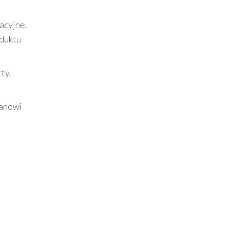
acyjne.
oduktu
ty.
anowi