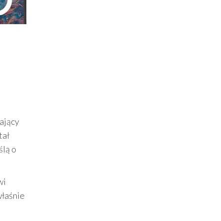
gający
tał
ślą o
wi
właśnie