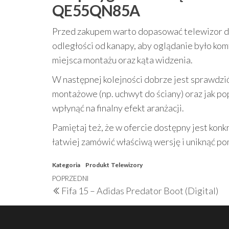
QE55QN85A
Przed zakupem warto dopasować telewizor do 
odległości od kanapy, aby oglądanie było kom
miejsca montażu oraz kąta widzenia.
W następnej kolejności dobrze jest sprawdzi
montażowe (np. uchwyt do ściany) oraz jak po
wpłynąć na finalny efekt aranżacji.
Pamiętaj też, że w ofercie dostępny jest konk
łatwiej zamówić właściwą wersję i uniknąć p
Kategoria
Produkt
Telewizory
Nawigacja
Poprzedni
POPRZEDNI
Fifa 15 – Adidas Predator Boot (Digital)
wpisu
wpis