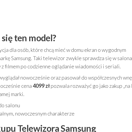
się ten model?
ycja dla osób, które chcą mieć w domu ekran o wygodnym
 markę Samsung. Taki telewizor zwykle sprawdza się w salona
 z filmem po codzienne oglądanie wiadomości i seriali.
ęt wyglądał nowocześnie oraz pasował do współczesnych wnę
nocześnie cena
4099 zł
pozwala rozważyć go jako zakup „na l
amej marki.
do salonu
walnym, nowoczesnym charakterze
akupu Telewizora Samsung