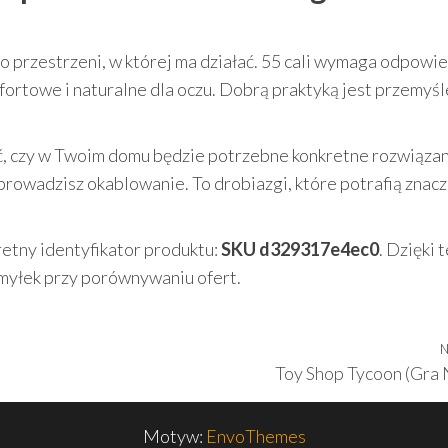
przestrzeni, w której ma działać. 55 cali wymaga odpowie
fortowe i naturalne dla oczu. Dobrą praktyką jest przemyśl
ć, czy w Twoim domu będzie potrzebne konkretne rozwiąza
prowadzisz okablowanie. To drobiazgi, które potrafią znac
retny identyfikator produktu:
SKU d329317e4ec0
. Dzięki 
omyłek przy porównywaniu ofert.
N
Toy Shop Tycoon (Gra
Motyw:
EnvoThemes