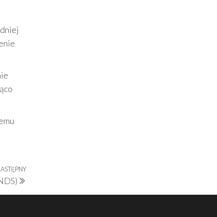
dniej
enie
nie
ząco
temu
ASTĘPNY
Następny
 NDS)
wpis