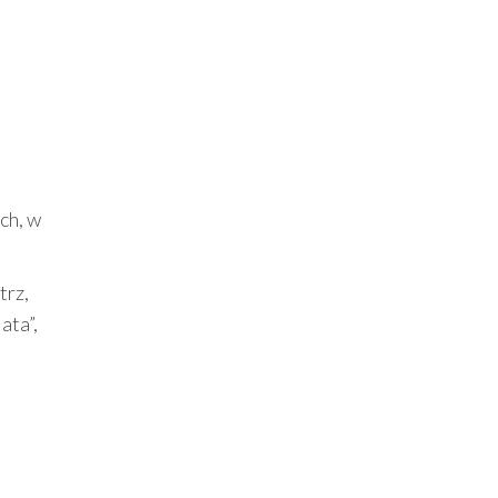
ch, w
trz,
ata”,