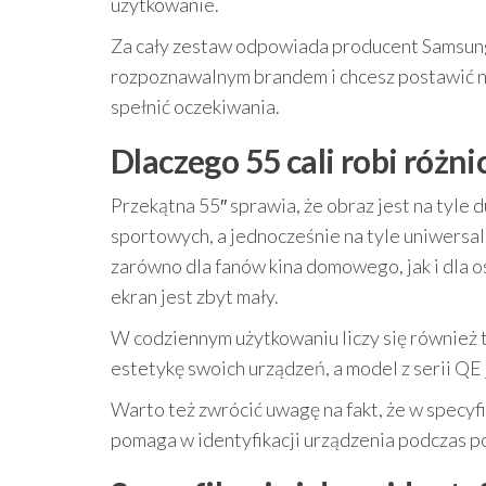
użytkowanie.
Za cały zestaw odpowiada producent Samsung
rozpoznawalnym brandem i chcesz postawić n
spełnić oczekiwania.
Dlaczego 55 cali robi róż
Przekątna 55″ sprawia, że obraz jest na tyle du
sportowych, a jednocześnie na tyle uniwersal
zarówno dla fanów kina domowego, jak i dla o
ekran jest zbyt mały.
W codziennym użytkowaniu liczy się również to
estetykę swoich urządzeń, a model z serii QE
Warto też zwrócić uwagę na fakt, że w specyf
pomaga w identyfikacji urządzenia podczas p