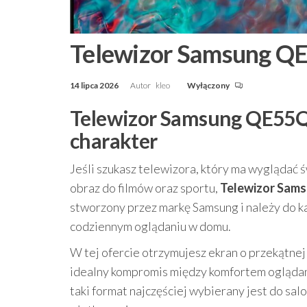
Telewizor Samsung 
14 lipca 2026
Autor
kleo
Wyłączony
Telewizor Samsung QE55Q
charakter
Jeśli szukasz telewizora, który ma wyglądać 
obraz do filmów oraz sportu,
Telewizor Sa
stworzony przez markę Samsung i należy do k
codziennym oglądaniu w domu.
W tej ofercie otrzymujesz ekran o przekątnej 
idealny kompromis między komfortem oglądan
taki format najczęściej wybierany jest do sal