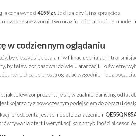
, a cena wynosi
4099 zł
. Jeśli zależy Ci na sprzęcie z
a nowoczesne wzornictwo oraz funkcjonalność, ten model
nicę w codziennym oglądaniu
ży, by cieszyć się detalami w filmach, serialach i transmisja
ny, by telewizor pasował do wielu aranżacji. To świetny wy
sób, które chcą po prostu oglądać wygodnie – bez poczucia,
, jak telewizor prezentuje się wizualnie. Samsung od lat d
 jest kojarzony z nowoczesnym podejściem do obrazu i desi
ikacji producenta jest to model z oznaczeniem
QE55QN85
orównywania ofert i weryfikacji kompatybilności akcesorió