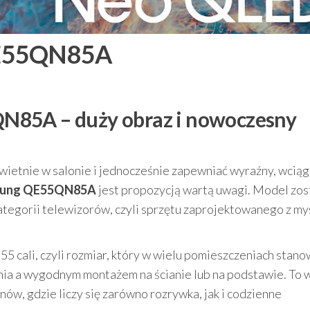
QE55QN85A
N85A – duży obraz i nowoczesny
świetnie w salonie i jednocześnie zapewniać wyraźny, wcią
msung QE55QN85A
jest propozycją wartą uwagi. Model zos
ategorii telewizorów, czyli sprzętu zaprojektowanego z my
55 cali, czyli rozmiar, który w wielu pomieszczeniach stano
ia a wygodnym montażem na ścianie lub na podstawie. To 
onów, gdzie liczy się zarówno rozrywka, jak i codzienne