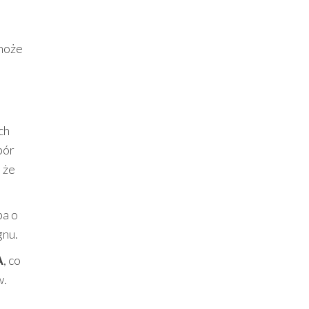
 może
ch
bór
 że
ba o
gnu.
A
, co
w.