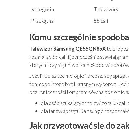
Kategoria
Telewizory
Przekątna
55 cali
Komu szczególnie spodoba 
Telewizor Samsung QE55QN85A
to propoz
rozmiarze 55 cali i jednocześnie stawiają na
których liczy się uniwersalność: od wieczorów
Jeżeli lubisz technologie i chcesz, aby sprz
ten model może być trafionym wyborem. Jed
bez konieczności kompromisów na poziomie s
dla osób szukających telewizora 55 cali 
dla fanów sprzętu Samsung o rozpozna
Jak przygotować się do z