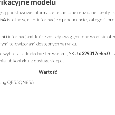
yfikacyjne modelu
ręką podstawowe informacje techniczne oraz dane identyfik
85A
istotne są m.in. informacje o producencie, kategorii pr
mi i informacjami, które zostały uwzględnione w opisie ofer
nnymi telewizorami dostępnych na rynku.
 że wybierasz dokładnie ten wariant, SKU
d329317e4ec0
st
a lub kontaktu z obsługą sklepu.
Wartość
msung QE55QN85A