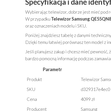
Specyfikacja i dane ident
Wybierając telewizor, dobrze jest mieć pod 
W przypadku
Telewizor Samsung QE55QN
oraz oznaczeniach modelu i SKU.
Poniżej znajdziesz tabelę z danymi techniczny
Dzięki temu łatwiej porównasz ten model z i
Jeśli planujesz zakup i chcesz mieć pewność,
bardzo pomocną informację podczas zamawiani
Parametr
Produkt
Telewizor Sa
SKU
d329317e4ec0
Cena
4099 zł
Producent
Samsung