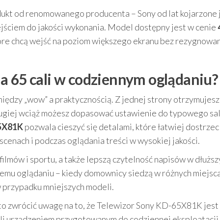
odukt od renomowanego producenta – Sony od lat kojarzone j
ściem do jakości wykonania. Model dostępny jest w cenie
które chcą wejść na poziom większego ekranu bez rezygnowan
a 65 cali w codziennym oglądaniu?
między „wow” a praktycznością. Z jednej strony otrzymujesz
drugiej wciąż możesz dopasować ustawienie do typowego sa
65X81K
pozwala cieszyć się detalami, które łatwiej dostrzec
cenach i podczas oglądania treści w wysokiej jakości.
filmów i sportu, a także lepszą czytelność napisów w dłuższ
emu oglądaniu – kiedy domownicy siedzą w różnych miejsca
w przypadku mniejszych modeli.
rto zwrócić uwagę na to, że Telewizor Sony KD-65X81K jest
li urządzeniem przygotowanym do codziennej eksploatacji.