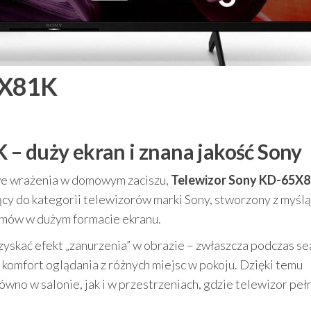
5X81K
– duży ekran i znana jakość Sony
owe wrażenia w domowym zaciszu,
Telewizor Sony KD-65X
cy do kategorii telewizorów marki Sony, stworzony z myślą
ramów w dużym formacie ekranu.
uzyskać efekt „zanurzenia” w obrazie – zwłaszcza podczas s
i komfort oglądania z różnych miejsc w pokoju. Dzięki temu
o w salonie, jak i w przestrzeniach, gdzie telewizor pełn