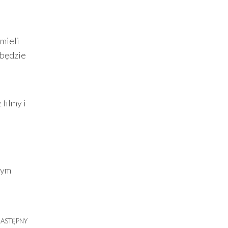
mieli
 będzie
filmy i
żym
ASTĘPNY
Następny