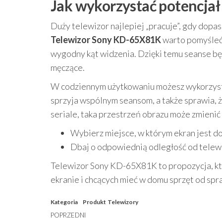
Jak wykorzystać potencja
Duży telewizor najlepiej „pracuje”, gdy dop
Telewizor Sony KD-65X81K
warto pomyśleć 
wygodny kąt widzenia. Dzięki temu seanse będ
męczące.
W codziennym użytkowaniu możesz wykorzysta
sprzyja wspólnym seansom, a także sprawia, że g
seriale, taka przestrzeń obrazu może zmienić
Wybierz miejsce, w którym ekran jest d
Dbaj o odpowiednią odległość od telewi
Telewizor Sony KD-65X81K to propozycja, kt
ekranie i chcących mieć w domu sprzęt od s
Kategoria
Produkt
Telewizory
Nawigacja
Poprzedni
POPRZEDNI