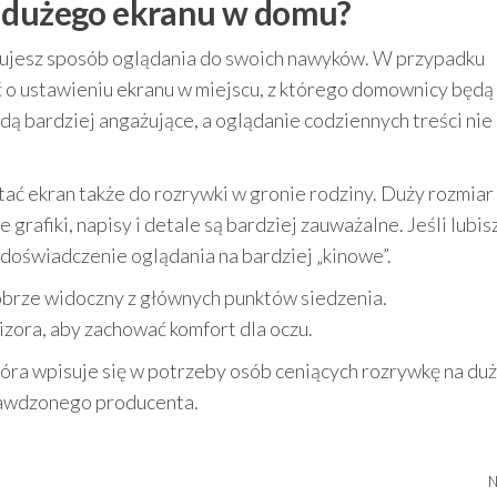
ł dużego ekranu w domu?
asujesz sposób oglądania do swoich nawyków. W przypadku
o ustawieniu ekranu w miejscu, z którego domownicy będą 
ą bardziej angażujące, a oglądanie codziennych treści nie
ć ekran także do rozrywki w gronie rodziny. Duży rozmiar
rafiki, napisy i detale są bardziej zauważalne. Jeśli lubisz 
 doświadczenie oglądania na bardziej „kinowe”.
obrze widoczny z głównych punktów siedzenia.
zora, aby zachować komfort dla oczu.
óra wpisuje się w potrzeby osób ceniących rozrywkę na du
prawdzonego producenta.
N