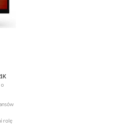
81K
 o
eansów
i rolę