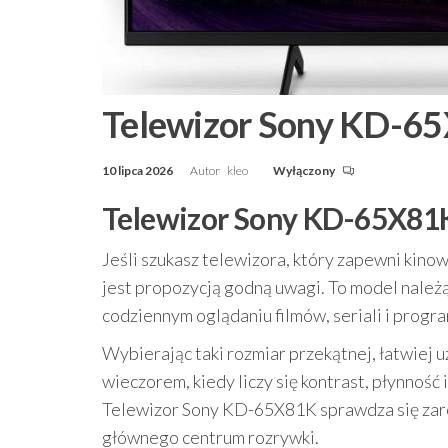
Telewizor Sony KD-6
10 lipca 2026
Autor
kleo
Wyłączony
Telewizor Sony KD-65X81K 
Jeśli szukasz telewizora, który zapewni kin
jest propozycją godną uwagi. To model należą
codziennym oglądaniu filmów, seriali i prog
Wybierając taki rozmiar przekątnej, łatwiej 
wieczorem, kiedy liczy się kontrast, płynność 
Telewizor Sony KD-65X81K sprawdza się zarówn
głównego centrum rozrywki.