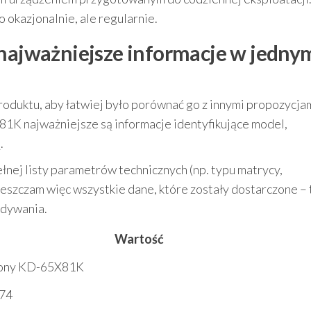
o okazjonalnie, ale regularnie.
 najważniejsze informacje w jedny
oduktu, aby łatwiej było porównać go z innymi propozycja
1K najważniejsze są informacje identyfikujące model,
.
nej listy parametrów technicznych (np. typu matrycy,
ieszczam więc wszystkie dane, które zostały dostarczone – 
adywania.
Wartość
Sony KD-65X81K
74