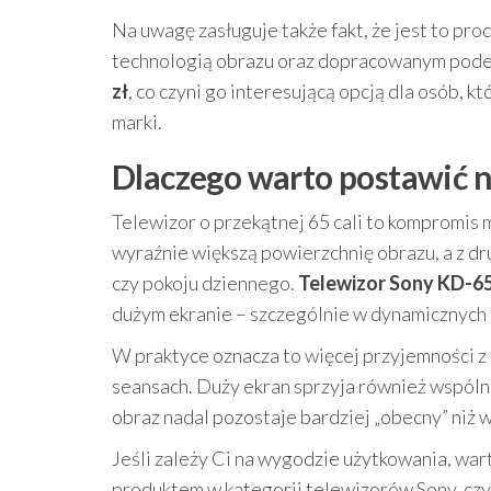
Na uwagę zasługuje także fakt, że jest to pr
technologią obrazu oraz dopracowanym podej
zł
, co czyni go interesującą opcją dla osób, 
marki.
Dlaczego warto postawić n
Telewizor o przekątnej 65 cali to kompromis 
wyraźnie większą powierzchnię obrazu, a z 
czy pokoju dziennego.
Telewizor Sony KD-
dużym ekranie – szczególnie w dynamicznych s
W praktyce oznacza to więcej przyjemności z 
seansach. Duży ekran sprzyja również wspóln
obraz nadal pozostaje bardziej „obecny” niż 
Jeśli zależy Ci na wygodzie użytkowania, wa
produktem w kategorii telewizorów Sony, czy