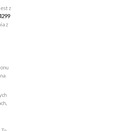
est z
4299
ia z
lonu
 na
ych
ch,
 To