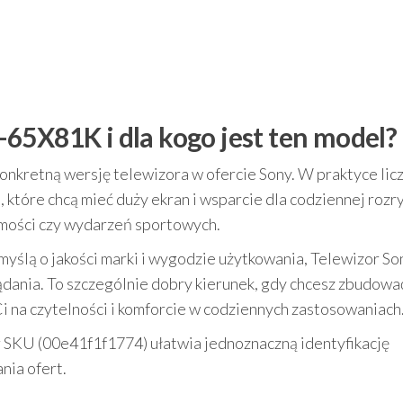
65X81K i dla kogo jest ten model?
nkretną wersję telewizora w ofercie Sony. W praktyce licz
 które chcą mieć duży ekran i wsparcie dla codziennej rozr
mości czy wydarzeń sportowych.
 myślą o jakości marki i wygodzie użytkowania, Telewizor S
ania. To szczególnie dobry kierunek, gdy chcesz zbudowa
i na czytelności i komforcie w codziennych zastosowaniach
r SKU (00e41f1f1774) ułatwia jednoznaczną identyfikację
ia ofert.