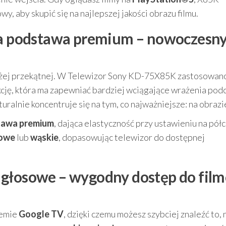
y, aby skupić się na najlepszej jakości obrazu filmu.
jna podstawa premium – nowoczesn
dużej przekątnej. W Telewizor Sony KD-75X85K zastosowan
cję, która ma zapewniać bardziej wciągające wrażenia pod
uralnie koncentruje się na tym, co najważniejsze: na obrazi
tawa premium
, dająca elastyczność przy ustawieniu na półc
owe
lub
wąskie
, dopasowując telewizor do dostępnej
 głosowe – wygodny dostęp do film
temie
Google TV
, dzięki czemu możesz szybciej znaleźć to, 