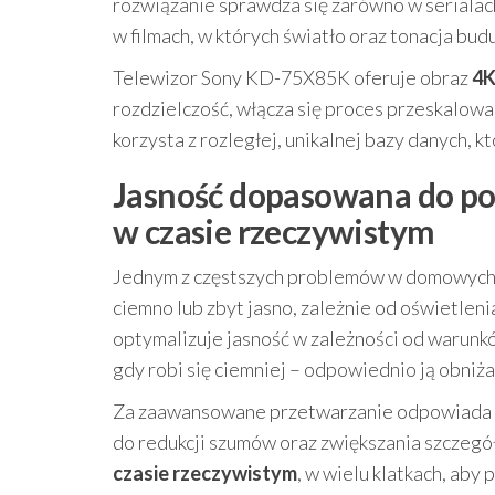
rozwiązanie sprawdza się zarówno w serialach
w filmach, w których światło oraz tonacja budu
Telewizor Sony KD-75X85K oferuje obraz
4
rozdzielczość, włącza się proces przeskalowan
korzysta z rozległej, unikalnej bazy danych, 
Jasność dopasowana do pom
w czasie rzeczywistym
Jednym z częstszych problemów w domowych w
ciemno lub zbyt jasno, zależnie od oświetle
optymalizuje jasność w zależności od warunkó
gdy robi się ciemniej – odpowiednio ją obniża
Za zaawansowane przetwarzanie odpowiada
do redukcji szumów oraz zwiększania szczeg
czasie rzeczywistym
, w wielu klatkach, aby