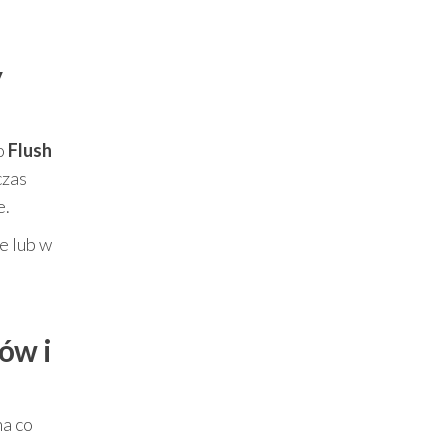
y
o
Flush
czas
e.
e lub w
ów i
na co