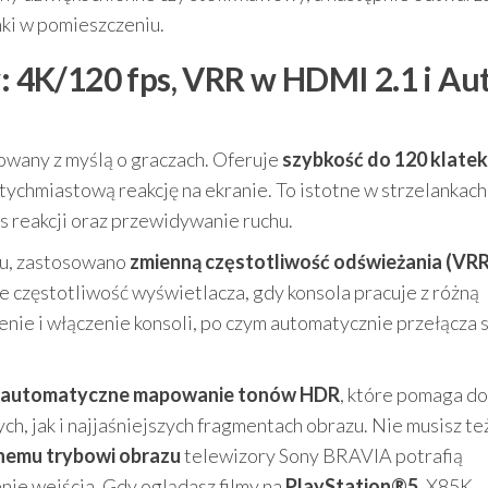
ki w pomieszczeniu.
4K/120 fps, VRR w HDMI 2.1 i Au
wany z myślą o graczach. Oferuje
szybkość do 120 klatek
natychmiastową reakcję na ekranie. To istotne w strzelankach
as reakcji oraz przewidywanie ruchu.
azu, zastosowano
zmienną częstotliwość odświeżania (VRR
 częstotliwość wyświetlacza, gdy konsola pracuje z różną
ie i włączenie konsoli, po czym automatycznie przełącza s
automatyczne mapowanie tonów HDR
, które pomaga do
h, jak i najjaśniejszych fragmentach obrazu. Nie musisz te
emu trybowi obrazu
telewizory Sony BRAVIA potrafią
enie wejścia. Gdy oglądasz filmy na
PlayStation®5
, X85K