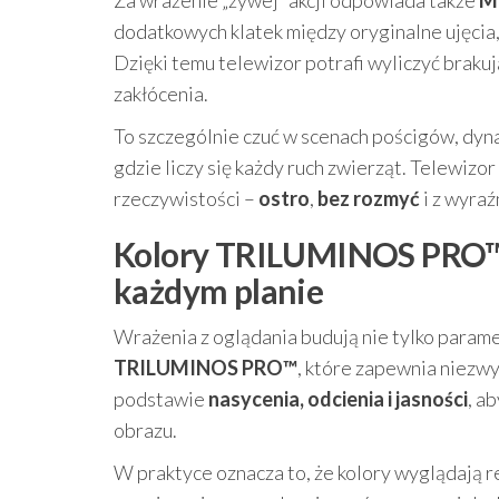
dodatkowych klatek między oryginalne ujęcia,
Dzięki temu telewizor potrafi wyliczyć brakuj
zakłócenia.
To szczególnie czuć w scenach pościgów, dyn
gdzie liczy się każdy ruch zwierząt. Telewiz
rzeczywistości –
ostro
,
bez rozmyć
i z wyraź
Kolory TRILUMINOS PRO™ i
każdym planie
Wrażenia z oglądania budują nie tylko parame
TRILUMINOS PRO™
, które zapewnia niezw
podstawie
nasycenia, odcienia i jasności
, a
obrazu.
W praktyce oznacza to, że kolory wyglądają rea