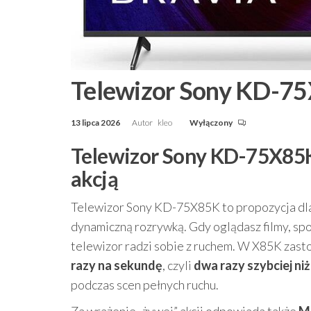
Telewizor Sony KD-7
13 lipca 2026
Autor
kleo
Wyłączony
Telewizor Sony KD-75X85K 
akcją
Telewizor Sony KD-75X85K to propozycja dla 
dynamiczną rozrywką. Gdy oglądasz filmy, spor
telewizor radzi sobie z ruchem. W X85K zas
razy na sekundę
, czyli
dwa razy szybciej ni
podczas scen pełnych ruchu.
Za wrażenie „żywej” akcji odpowiada także
M