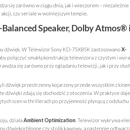
 się zarówno w ciągu dnia, jak i wieczorem – niezależnie
 akcji, czy seriale w wolniejszym tempie.
Balanced Speaker, Dolby Atmos® 
any dźwięk. W Telewizor Sony KD-75X85K zastosowano
X-
aby połączyć smukłą konstrukcję telewizora z czystym i wy
wdza się zarówno przy oglądaniu telewizji, jak i przy słuc
zyli dźwięk przestrzenny kojarzony przede wszystkim z kine
e dźwięki zdają się dochodzić z otoczenia. W praktyce daje
tych scen w thrillerach po przyjemność płynącą z odsłuchu
ju, działa
Ambient Optimization
. Telewizor wykrywa ele
ony dźwiękochłonne czy stolik kawowy, a następnie odtwarz