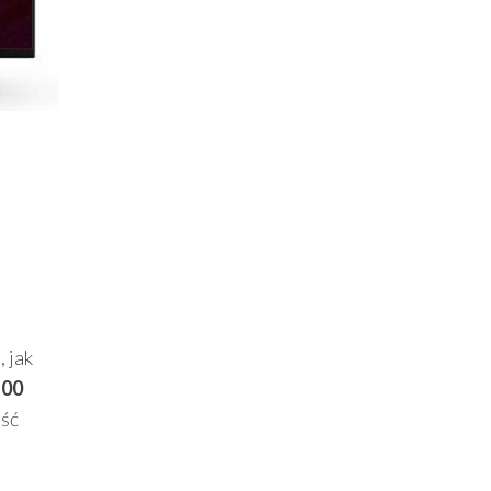
 jak
100
ość