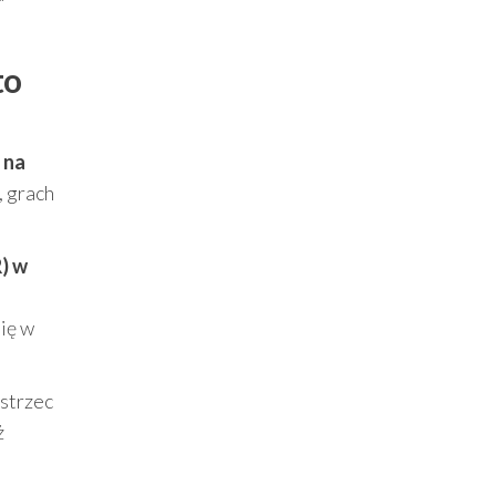
to
 na
, grach
) w
ię w
strzec
ż