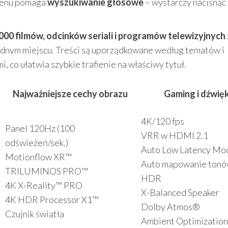
 menu pomaga
wyszukiwanie głosowe
– wystarczy nacisnąć
000 filmów, odcinków seriali i programów telewizyjnych
ednym miejscu. Treści są uporządkowane według tematów i
 co ułatwia szybkie trafienie na właściwy tytuł.
Najważniejsze cechy obrazu
Gaming i dźwię
4K/120 fps
Panel 120Hz (100
VRR w HDMI 2.1
odświeżeń/sek.)
Auto Low Latency Mo
Motionflow XR™
Auto mapowanie ton
TRILUMINOS PRO™
HDR
4K X-Reality™ PRO
X-Balanced Speaker
4K HDR Processor X1™
Dolby Atmos®
Czujnik światła
Ambient Optimization