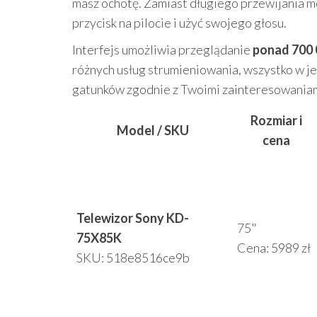
masz ochotę. Zamiast długiego przewijania
przycisk na pilocie i użyć swojego głosu.
Interfejs umożliwia przeglądanie
ponad 700 
różnych usług strumieniowania, wszystko w j
gatunków zgodnie z Twoimi zainteresowaniami,
Rozmiar i
Model / SKU
cena
Telewizor Sony KD-
75"
75X85K
Cena: 5989 zł
SKU: 518e8516ce9b