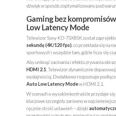
dźwięk w sposób zoptymalizowany pod warun
Gaming bez kompromisów: 
Low Latency Mode
Telewizor Sony KD-75X85K został zaprojekto
sekundę (4K/120 fps)
, co przekłada się na 
sportowych i wszędzie tam, gdzie liczy się cz
Aby uniknąć zacinania i efektu zrywania obr
HDMI 2.1
. Telewizor dynamicznie dopasowuje
wydajnością. Dodatkowo rozpoznaje podłączen
Auto Low Latency Mode
w HDMI 2.1.
W scenach o wysokim kontraście przydaje się
kluczowe szczegóły zarówno w najciemniejszyc
ręcznie stroić ustawień – dzięki
automatyczn
przechodzić w tryb gry, minimalizując opóźni