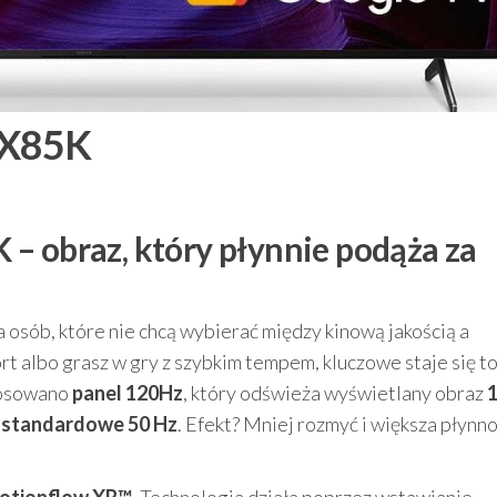
5X85K
– obraz, który płynnie podąża za
osób, które nie chcą wybierać między kinową jakością a
t albo grasz w gry z szybkim tempem, kluczowe staje się to,
tosowano
panel 120Hz
, który odświeża wyświetlany obraz
ż standardowe 50 Hz
. Efekt? Mniej rozmyć i większa płynn
otionflow XR™
. Technologia działa poprzez wstawianie