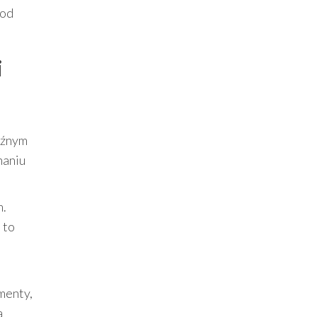
 od
i
raźnym
haniu
m.
 to
menty,
a