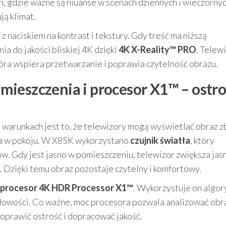
, gdzie ważne są niuanse w scenach dziennych i wieczornych
ją klimat.
K
z naciskiem na kontrast i tekstury. Gdy treść ma niższą
ia do jakości bliskiej 4K dzięki
4K X-Reality™ PRO
. Telew
która wspiera przetwarzanie i poprawia czytelność obrazu.
ieszczenia i procesor X1™ – ostro
arunkach jest to, że telewizory mogą wyświetlać obraz z
nia w pokoju. W X85K wykorzystano
czujnik światła
, który
w. Gdy jest jasno w pomieszczeniu, telewizor zwiększa jas
. Dzięki temu obraz pozostaje czytelny i komfortowy.
procesor 4K HDR Processor X1™
. Wykorzystuje on algo
ółowości. Co ważne, moc procesora pozwala analizować obr
 poprawić ostrość i dopracować jakość.