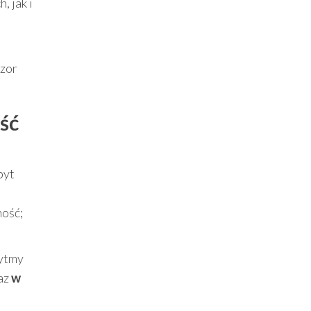
, jak i
izor
ść
byt
ność;
rytmy
az
w