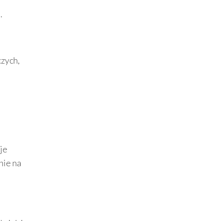
.
i
zych,
je
nie na
e