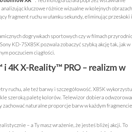
 analizując kluczowe różnice wizualne w kolejnych obrazach
ący fragment ruchu w ułamku sekundy, eliminując przeskoki 
amicznych dogrywkach sportowych czy w filmach przyrodnic
or Sony KD-75X85K pozwala zobaczyć szybką akcję tak, jak w
nym poczuciem ciągłości.
 4K X-Reality™ PRO – realizm w
try ruchu, ale też barwy i szczegółowość. X85K wykorzystu
ykle szeroką paletę kolorów. Telewizor dobiera odwzorowa
by zachować naturalne proporcje barw w każdym fragmenci
listycznie – a Ty masz wrażenie, że jesteś bliżej akcji. To