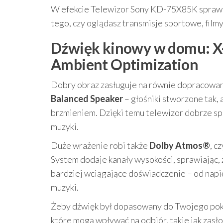
W efekcie Telewizor Sony KD-75X85K sprawdza
tego, czy oglądasz transmisje sportowe, filmy
Dźwięk kinowy w domu: X-
Ambient Optimization
Dobry obraz zasługuje na równie dopracow
Balanced Speaker
– głośniki stworzone tak, 
brzmieniem. Dzięki temu telewizor dobrze spra
muzyki.
Duże wrażenie robi także
Dolby Atmos®
, c
System dodaje kanały wysokości, sprawiając, ż
bardziej wciągające doświadczenie – od napię
muzyki.
Żeby dźwięk był dopasowany do Twojego poko
które mogą wpływać na odbiór, takie jak zasł