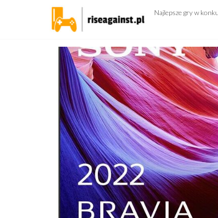
Przejdź
Najlepsze gry w konk
do
treści