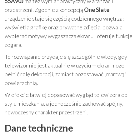
55A90J
ma też wymiar praktyczny w aranżacji
przestrzeni. Zgodnie z koncepcją
One Slate
urządzenie staje się częścią codziennego wnętrza:
wyświetla grafikę oraz prywatne zdjęcia, pozwala
wybierać motywy wygaszacza ekranu i oferuje funkcje
zegara.
To rozwiązanie przydaje się szczególnie wtedy, gdy
telewizor nie jest aktualnie w użyciu — ekran może
pełnić rolę dekoracji, zamiast pozostawać „martwą”
powierzchnią.
W efekcie łatwiej dopasować wygląd telewizora do
stylu mieszkania, a jednocześnie zachować spójny,
nowoczesny charakter przestrzeni.
Dane techniczne