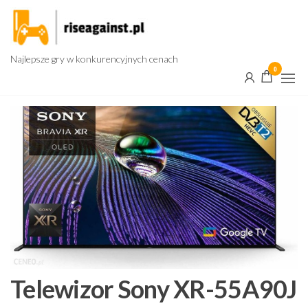
Przejdź
do
treści
Najlepsze gry w konkurencyjnych cenach
0
Telewizor Sony XR-55A90J