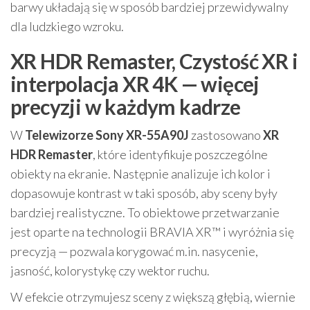
barwy układają się w sposób bardziej przewidywalny
dla ludzkiego wzroku.
XR HDR Remaster, Czystość XR i
interpolacja XR 4K — więcej
precyzji w każdym kadrze
W
Telewizorze Sony XR-55A90J
zastosowano
XR
HDR Remaster
, które identyfikuje poszczególne
obiekty na ekranie. Następnie analizuje ich kolor i
dopasowuje kontrast w taki sposób, aby sceny były
bardziej realistyczne. To obiektowe przetwarzanie
jest oparte na technologii BRAVIA XR™ i wyróżnia się
precyzją — pozwala korygować m.in. nasycenie,
jasność, kolorystykę czy wektor ruchu.
W efekcie otrzymujesz sceny z większą głębią, wiernie