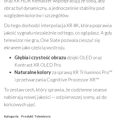
oraz XR HDR Remaster współpracują ze sobą, aby
obraz był dynamiczny, a jednocześnie stabilny pod
względem kolorów i szczegółów.
Do tego dochodzi interpolacja XR 4K, która poprawia
jakość sygnału niezależnie od tego, co oglądasz. A gdy
telewizor nie gra, One Slate pozwala cieszyć się
ekranem jako częścią wystroju.
Głębia i czystość obrazu
dzięki OLED oraz
Kontrast XR OLED Pro
Naturalne kolory
za sprawą XR Triluminos Pro™
i przetwarzania Cognitive Processor XR™
To zestaw cech, który sprawia, że codzienne seanse
nabierają nowej jakości — od pierwszej sceny, aż do
końcowych ujęć.
Kategoria
Produkt
Telewizory