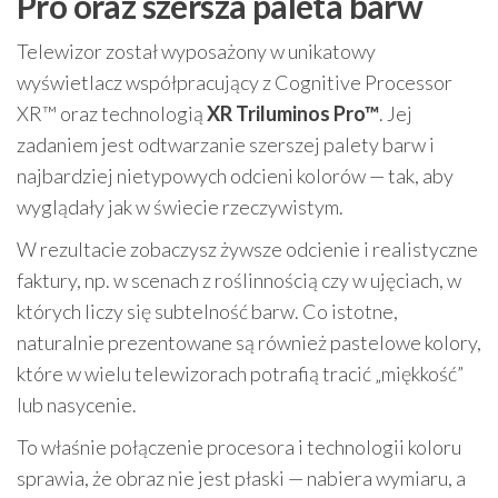
Pro oraz szersza paleta barw
Telewizor został wyposażony w unikatowy
wyświetlacz współpracujący z Cognitive Processor
XR™ oraz technologią
XR Triluminos Pro™
. Jej
zadaniem jest odtwarzanie szerszej palety barw i
najbardziej nietypowych odcieni kolorów — tak, aby
wyglądały jak w świecie rzeczywistym.
W rezultacie zobaczysz żywsze odcienie i realistyczne
faktury, np. w scenach z roślinnością czy w ujęciach, w
których liczy się subtelność barw. Co istotne,
naturalnie prezentowane są również pastelowe kolory,
które w wielu telewizorach potrafią tracić „miękkość”
lub nasycenie.
To właśnie połączenie procesora i technologii koloru
sprawia, że obraz nie jest płaski — nabiera wymiaru, a