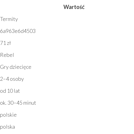
Wartość
Termity
6a963e6d4503
71 zł
Rebel
Gry dziecięce
2–4 osoby
od 10 lat
ok. 30–45 minut
polskie
polska