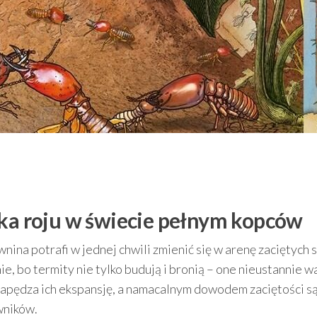
lka roju w świecie pełnym kopców
nina potrafi w jednej chwili zmienić się w arenę zaciętych s
, bo termity nie tylko budują i bronią – one nieustannie w
 napędza ich ekspansję, a namacalnym dowodem zaciętości s
wników.