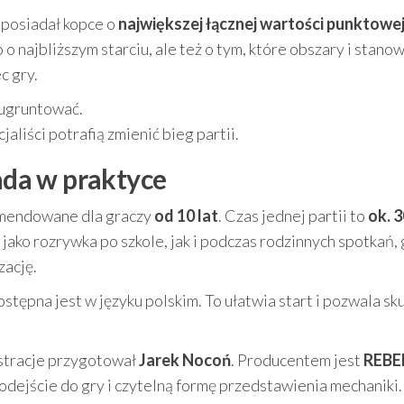
 posiadał kopce o
największej łącznej wartości punktowe
 o najbliższym starciu, ale też o tym, które obszary i stano
c gry.
 ugruntować.
jaliści potrafią zmienić bieg partii.
pada w praktyce
omendowane dla graczy
od 10 lat
. Czas jednej partii to
ok. 
jako rozrywka po szkole, jak i podczas rodzinnych spotkań,
zację.
stępna jest w języku polskim. To ułatwia start i pozwala sku
lustracje przygotował
Jarek Nocoń
. Producentem jest
REBEL
dejście do gry i czytelną formę przedstawienia mechaniki.