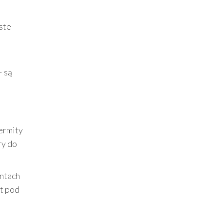
ste
– są
termity
ry do
entach
nt pod