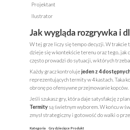
Projektant
Ilustrator
Jak wygląda rozgrywka i d
W tej grze liczy się tempo decyzji. W trakcie 
dzieje się w kontekście terenu oraz tego, jak 
często prowadzi do sytuacji, w których trzeba
Każdy gracz kontroluje
jeden z 4 dostępnyc
reprezentujących termity w 4 kastach. Taka ko
obronę po ofensywne przejmowanie kopców.
Jeśli szukasz gry, która daje satysfakcję z p
Termity
są świetnym wyborem. W końcu w świec
zmysł strategiczny i gotowość do walki o prz
Kategoria
Gry dziecięce
Produkt