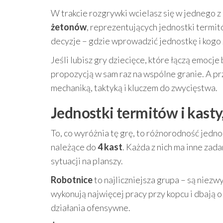
W trakcie rozgrywki wcielasz się w jednego z g
żetonów
, reprezentujących jednostki termit
decyzje – gdzie wprowadzić jednostkę i kogo 
Jeśli lubisz gry dziecięce, które łączą emocj
propozycją w sam raz na wspólne granie. A pr
mechaniką, taktyką i kluczem do zwycięstwa.
Jednostki termitów i kasty
To, co wyróżnia tę grę, to różnorodność jedn
należące do
4 kast
. Każda z nich ma inne za
sytuacji na planszy.
Robotnice
to najliczniejsza grupa – są niez
wykonują najwięcej pracy przy kopcu i dbają o
działania ofensywne.