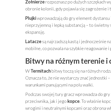
Żołnierze
rozpoznasz po dużych szczękach wyp
obronie kolonii, gdy pojawia się zagrożenie 
Plujki
wprowadzają do gry element dystansu i 
nieprzyjemną i lepką substancją – to świetny
ekspansję.
Latacze
są najrzadszą kastą i jednocześnie n
mobilne, co pozwala na szybkie reagowanie i 
Bitwy na różnym terenie i 
W
Termitach
bitwy toczą się na różnych rod
Oznacza to, że nie wystarczy znać jednostki –
warunkami panującymi na polu walki.
Podczas swojej tury gracz wprowadza do gry k
przeciwnika, jak i jego
kopce
. To właśnie kopc
wrogimi i neutralnymi kopcami oraz obrona w