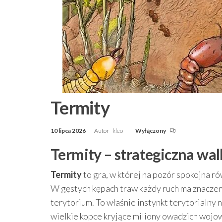
Termity
10 lipca 2026
Autor
kleo
Wyłączony
Termity – strategiczna wa
Termity
to gra, w której na pozór spokojna rów
W gęstych kępach traw każdy ruch ma znaczenie
terytorium. To właśnie instynkt terytorialny
wielkie kopce kryjące miliony owadzich wojo