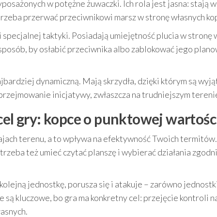
osażonych w potężne żuwaczki. Ich rola jest jasna: stają w
i trzeba przerwać przeciwnikowi marsz w stronę własnych k
specjalnej taktyki. Posiadają umiejętność plucia w stronę
 sposób, by osłabić przeciwnika albo zablokować jego plan
ajbardziej dynamiczną. Mają skrzydła, dzięki którym są wyj
przejmowanie inicjatywy, zwłaszcza na trudniejszym tereni
cel gry: kopce o punktowej wartośc
zajach terenu, a to wpływa na efektywność Twoich termitów.
 trzeba też umieć czytać planszę i wybierać działania zgodni
olejną jednostkę, porusza się i atakuje – zarówno jednostk
e są kluczowe, bo gra ma konkretny cel: przejęcie kontroli n
łasnych.