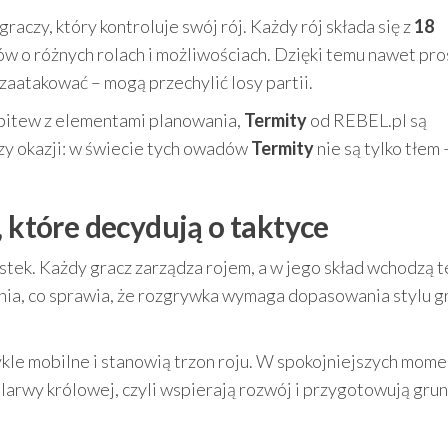
raczy, który kontroluje swój rój. Każdy rój składa się z
18
ów o różnych rolach i możliwościach. Dzięki temu nawet pro
zaatakować – mogą przechylić losy partii.
e bitew z elementami planowania,
Termity
od REBEL.pl są
zy okazji: w świecie tych owadów
Termity
nie są tylko tłem 
, które decydują o taktyce
ostek. Każdy gracz zarządza rojem, a w jego skład wchodzą 
dania, co sprawia, że rozgrywka wymaga dopasowania stylu g
wykle mobilne i stanowią trzon roju. W spokojniejszych mom
 larwy królowej, czyli wspierają rozwój i przygotowują gru