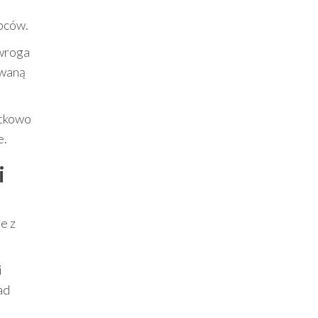
opców.
 wroga
owaną
ątkowo
e.
i
e z
i
ad