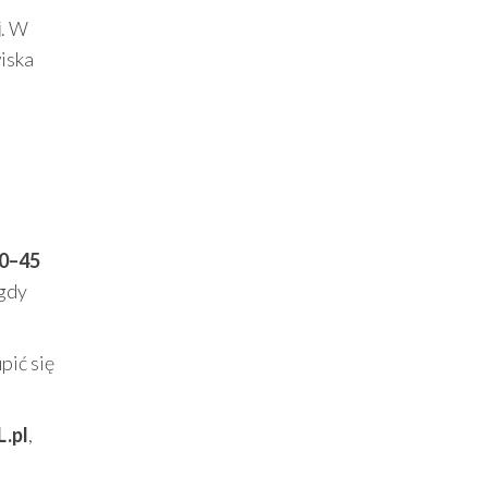
j
. W
wiska
30–45
 gdy
pić się
.pl
,