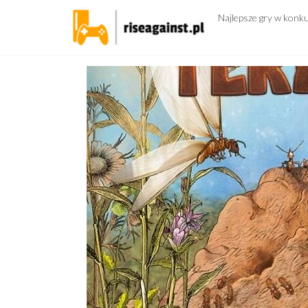
Przejdź
Najlepsze gry w konk
do
treści