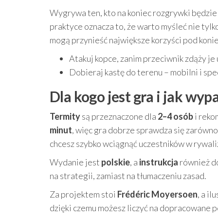
Wygrywa ten, kto na koniec rozgrywki będzie
praktyce oznacza to, że warto myśleć nie tylko
mogą przynieść największe korzyści pod konie
Atakuj kopce, zanim przeciwnik zdąży je
Dobieraj kastę do terenu – mobilni i spec
Dla kogo jest gra i jak wy
Termity
są przeznaczone dla
2–4 osób
i rek
minut
, więc gra dobrze sprawdza się zarówno 
chcesz szybko wciągnąć uczestników w rywali
Wydanie jest
polskie
, a
instrukcja
również do
na strategii, zamiast na tłumaczeniu zasad.
Za projektem stoi
Frédéric Moyersoen
, a i
dzięki czemu możesz liczyć na dopracowane po