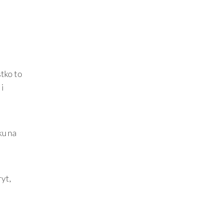
stko to
 i
ku na
yt,