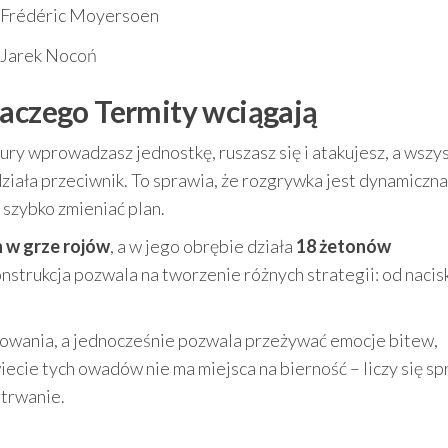
Frédéric Moyersoen
Jarek Nocoń
laczego Termity wciągają
tury wprowadzasz jednostkę, ruszasz się i atakujesz, a wszy
działa przeciwnik. To sprawia, że rozgrywka jest dynamiczna
 szybko zmieniać plan.
h w grze rojów
, a w jego obrębie działa
18 żetonów
nstrukcja pozwala na tworzenie różnych strategii: od nacis
lanowania, a jednocześnie pozwala przeżywać emocje bitew,
ie tych owadów nie ma miejsca na bierność – liczy się spr
etrwanie.