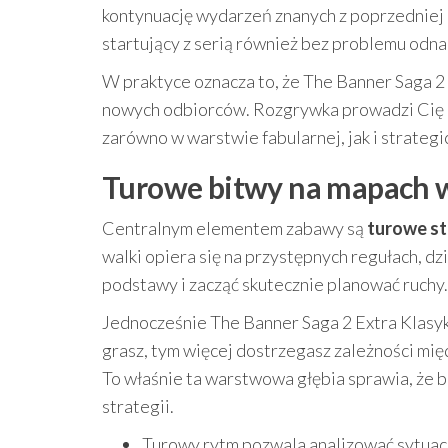
kontynuację wydarzeń znanych z poprzedniej c
startujący z serią również bez problemu odnal
W praktyce oznacza to, że The Banner Saga 2 
nowych odbiorców. Rozgrywka prowadzi Cię pr
zarówno w warstwie fabularnej, jak i strategi
Turowe bitwy na mapach w 
Centralnym elementem zabawy są
turowe st
walki opiera się na przystępnych regułach, dz
podstawy i zacząć skutecznie planować ruchy.
Jednocześnie The Banner Saga 2 Extra Klasyka 
grasz, tym więcej dostrzegasz zależności mię
To właśnie ta warstwowa głębia sprawia, że b
strategii.
Turowy rytm pozwala analizować sytuac