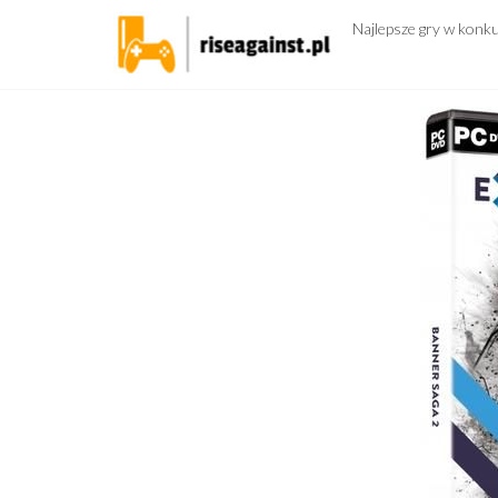
Przejdź
Najlepsze gry w konk
do
treści