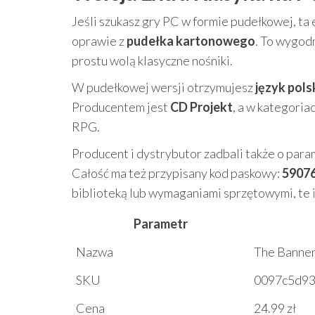
Jeśli szukasz gry PC w formie pudełkowej, ta
oprawie z
pudełka kartonowego
. To wygodn
prostu wolą klasyczne nośniki.
W pudełkowej wersji otrzymujesz
język pols
Producentem jest
CD Projekt
, a w kategoria
RPG.
Producent i dystrybutor zadbali także o par
Całość ma też przypisany kod paskowy:
5907
biblioteką lub wymaganiami sprzętowymi, te i
Parametr
Nazwa
The Banner
SKU
0097c5d9
Cena
24.99 zł