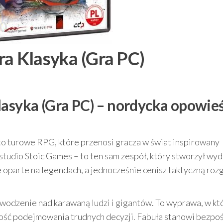
ra Klasyka (Gra PC)
lasyka (Gra PC) – nordycka opowieś
to turowe RPG, które przenosi gracza w świat inspirowany
studio Stoic Games – to ten sam zespół, który stworzył wy
ie oparte na legendach, a jednocześnie cenisz taktyczną roz
odzenie nad karawaną ludzi i gigantów. To wyprawa, w kt
zdolność podejmowania trudnych decyzji. Fabuła stanowi bezpo