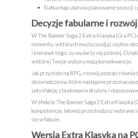
Siatka map ułatwia planowanie pozycji 
Decyzje fabularne i rozwó
W The Banner Saga 2 Extra Klasyka (Gra PC) 
momenty, w których musisz podjąć ciężkie de
i kierunek tego, co wydarzy się później. Dzięk
w której Twoje wybory mają konsekwencje.
Jak przystało na RPG, rozwój postaci również
doświadczenia, które następnie przeznaczasz 
satysfakcję z budowania drużyny i dopasowyw
W efekcie The Banner Saga 2 Extra Klasyka (Gr
kompetencje, łatwiej przechodzisz wybrane sc
się w fabule.
Wersja Extra Klasyka na P