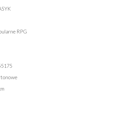
ASYK
t
abularne RPG
55175
artonowe
cm
M