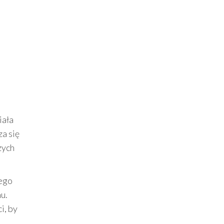
iała
za się
zych
tego
u.
i, by