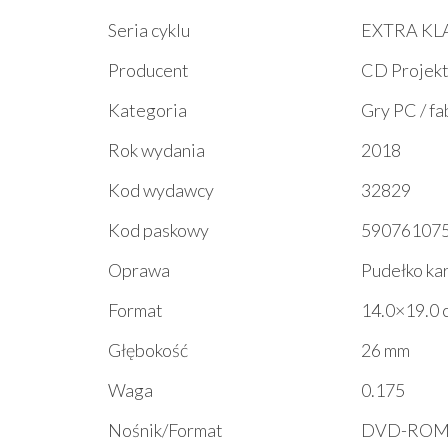
Seria cyklu
EXTRA KL
Producent
CD Projek
Kategoria
Gry PC / f
Rok wydania
2018
Kod wydawcy
32829
Kod paskowy
59076107
Oprawa
Pudełko k
Format
14.0×19.0 
Głębokość
26 mm
Waga
0.175
Nośnik/Format
DVD-RO