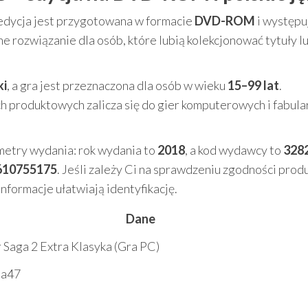
 edycja jest przygotowana w formacie
DVD-ROM
i występu
e rozwiązanie dla osób, które lubią kolekcjonować tytuły l
ki
, a gra jest przeznaczona dla osób w wieku
15–99 lat
.
ch produktowych zalicza się do gier komputerowych i fabul
ametry wydania: rok wydania to
2018
, a kod wydawcy to
328
610755175
. Jeśli zależy Ci na sprawdzeniu zgodności produ
nformacje ułatwiają identyfikację.
Dane
 Saga 2 Extra Klasyka (Gra PC)
3a47