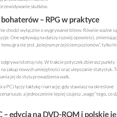
i przewidywanie skutków.
j bohaterów – RPG w praktyce
nie chodzi wyłącznie o wygrywanie bitew. Równie ważne s
cyzje. One wpływają na dalszy rozwój opowieści, zmieniają
i temu gra nie jest „kolejnym przejściem poziomów”, tylko hi
 odgrywa istotną rolę. W trakcie potyczek zbierasz punkty
na zakup nowych umiejętności oraz ulepszanie statystyk. T
ania jej do stylu prowadzenia walk.
a PC) łączy taktykę i narrację: gdy stawiasz na określone
enariusze, a jednocześnie lepiej czujesz „wagę” tego, co d
C – edycja na DVD-ROM i polskie ję