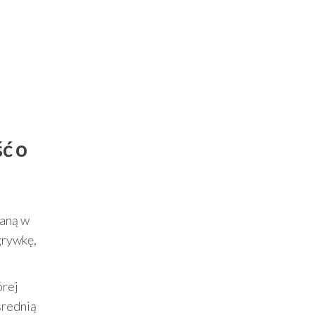
ć o
daną w
grywkę,
órej
średnią