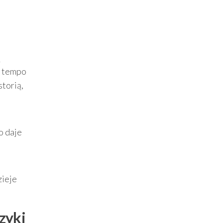
ą
c tempo
storią,
o daje
zieje
zyki