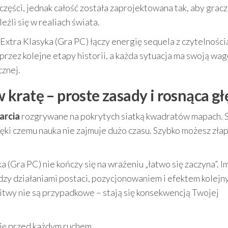
zęści, jednak całość została zaprojektowana tak, aby grac
eźli się w realiach świata.
Extra Klasyka (Gra PC) łączy energię sequela z czytelności
zez kolejne etapy historii, a każda sytuacja ma swoją wag
cznej.
kratę – proste zasady i rosnąca gł
arcia
rozgrywane na pokrytych siatką kwadratów mapach. 
ięki czemu nauka nie zajmuje dużo czasu. Szybko możesz zła
(Gra PC) nie kończy się na wrażeniu „łatwo się zaczyna”. Im
dzy działaniami postaci, pozycjonowaniem i efektem kolejny
itwy nie są przypadkowe – stają się konsekwencją Twojej
ję przed każdym ruchem.