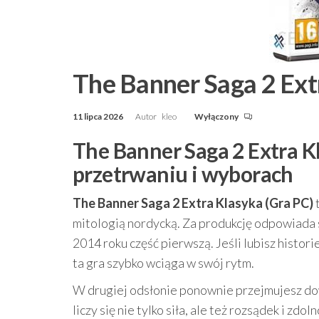
The Banner Saga 2 Ext
11 lipca 2026
Autor
kleo
Wyłączony
The Banner Saga 2 Extra K
przetrwaniu i wyborach
The Banner Saga 2 Extra Klasyka (Gra PC)
mitologią nordycką. Za produkcję odpowiada 
2014 roku część pierwszą. Jeśli lubisz histor
ta gra szybko wciąga w swój rytm.
W drugiej odsłonie ponownie przejmujesz dow
liczy się nie tylko siła, ale też rozsądek i 