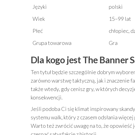
Języki
polski
Wiek
15–99 lat
Płeć
chłopiec, 
Grupa towarowa
Gra
Dla kogo jest The Banner S
Ten tytuł będzie szczególnie dobrym wyborem
zarówno warstwę taktyczną, jak i znaczenie f
także wtedy, gdy cenisz gry, w których decyzj
konsekwencji.
Jeśli podoba Ci się klimat inspirowany skan
systemu walk, który z czasem odsłania więcej
Warto też zwrócić uwagę na to, że opowieść j
czerpać satysfakcję z historii.