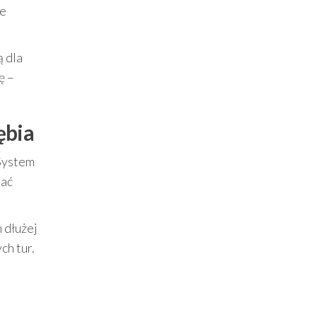
ze
ą dla
ę –
ębia
System
pać
 dłużej
ch tur.