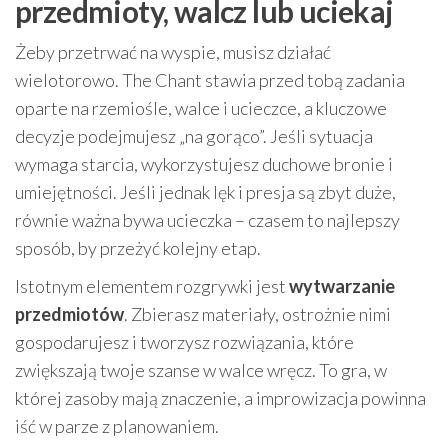
przedmioty, walcz lub uciekaj
Żeby przetrwać na wyspie, musisz działać
wielotorowo. The Chant stawia przed tobą zadania
oparte na rzemiośle, walce i ucieczce, a kluczowe
decyzje podejmujesz „na gorąco”. Jeśli sytuacja
wymaga starcia, wykorzystujesz duchowe bronie i
umiejętności. Jeśli jednak lęk i presja są zbyt duże,
równie ważna bywa ucieczka – czasem to najlepszy
sposób, by przeżyć kolejny etap.
Istotnym elementem rozgrywki jest
wytwarzanie
przedmiotów
. Zbierasz materiały, ostrożnie nimi
gospodarujesz i tworzysz rozwiązania, które
zwiększają twoje szanse w walce wręcz. To gra, w
której zasoby mają znaczenie, a improwizacja powinna
iść w parze z planowaniem.