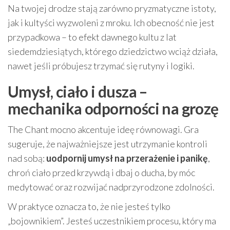
Na twojej drodze stają zarówno pryzmatyczne istoty,
jak i kultyści wyzwoleni z mroku. Ich obecność nie jest
przypadkowa – to efekt dawnego kultu z lat
siedemdziesiątych, którego dziedzictwo wciąż działa,
nawet jeśli próbujesz trzymać się rutyny i logiki.
Umysł, ciało i dusza –
mechanika odporności na grozę
The Chant mocno akcentuje ideę równowagi. Gra
sugeruje, że najważniejsze jest utrzymanie kontroli
nad sobą:
uodpornij umysł na przerażenie i panikę
,
chroń ciało przed krzywdą i dbaj o ducha, by móc
medytować oraz rozwijać nadprzyrodzone zdolności.
W praktyce oznacza to, że nie jesteś tylko
„bojownikiem”. Jesteś uczestnikiem procesu, który ma