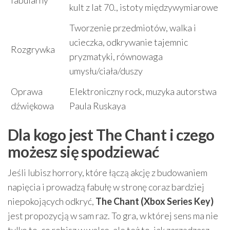
fabularny
kult z lat 70., istoty międzywymiarowe
Tworzenie przedmiotów, walka i
ucieczka, odkrywanie tajemnic
Rozgrywka
pryzmatyki, równowaga
umysłu/ciała/duszy
Oprawa
Elektroniczny rock, muzyka autorstwa
dźwiękowa
Paula Ruskaya
Dla kogo jest The Chant i czego
możesz się spodziewać
Jeśli lubisz horrory, które łączą akcję z budowaniem
napięcia i prowadzą fabułę w stronę coraz bardziej
niepokojących odkryć,
The Chant (Xbox Series Key)
jest propozycją w sam raz. To gra, w której sens ma nie