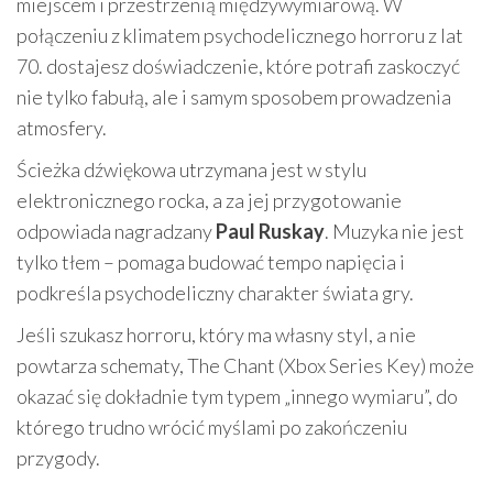
miejscem i przestrzenią międzywymiarową. W
połączeniu z klimatem psychodelicznego horroru z lat
70. dostajesz doświadczenie, które potrafi zaskoczyć
nie tylko fabułą, ale i samym sposobem prowadzenia
atmosfery.
Ścieżka dźwiękowa utrzymana jest w stylu
elektronicznego rocka, a za jej przygotowanie
odpowiada nagradzany
Paul Ruskay
. Muzyka nie jest
tylko tłem – pomaga budować tempo napięcia i
podkreśla psychodeliczny charakter świata gry.
Jeśli szukasz horroru, który ma własny styl, a nie
powtarza schematy, The Chant (Xbox Series Key) może
okazać się dokładnie tym typem „innego wymiaru”, do
którego trudno wrócić myślami po zakończeniu
przygody.