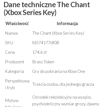
Dane techniczne The Chant
(Xbox Series Key)
Właściwość
Informacja
Nazwa
The Chant (Xbox Series Key)
SKU
fd574177df08
Cena
174.6 zł
Producent
Brass Token
Kategoria
Gry do pobrania na Xbox One
Perspektywa
Trzecia osoba, dla jednego gracza
i tryb
Ośrodek rekolekcyjny na wyspie,
Motyw
psychodeliczny wymiar grozy, dawny