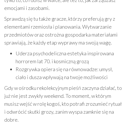
tylko to, co robisz w walce, ale też to, jak zarządzasz
emocjami i zasobami.
Sprawdzą się tu także gracze, którzy preferują gry z
elementami rzemiosła i planowania. Wytwarzanie
przedmiotów oraz ostrożna gospodarka materiałami
sprawiają, że każdy etap wyprawy ma swoją wagę.
Uderza psychodeliczna estetyka inspirowana
horrorem lat 70. i kosmiczną grozą
Rozgrywka opiera się na równowadze: umysł,
ciało i dusza wpływają na twoje możliwości
Gdy w ośrodku rekolekcyjnym pieśń zaczyna działać, to
już nie jest zwykły weekend. To moment, w którym
musisz wejść w rolę kogoś, kto potrafi zrozumieć rytuał
i odwrócić skutki grozy, zanim wyspa zamknie się na
dobre.