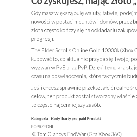
Co zyskujesz, mając złoto 
Gdy masz większą pulę waluty, łatwiej pode
nowości w postaci mountów i domów, przez br
złota często kończy się na odkładaniu zakupów
progresji.
The Elder Scrolls Online Gold 10000k (Xbox O
kupować to, co aktualnie przyda się Twojej p
wyzwań w PvE oraz PvP. Dzięki temu gra staje
czasu na doświadczenia, które faktycznie budu
Jeśli chcesz sprawnie przekształcić realne śr
celów, ten produkt został stworzony właśnie z
to często najcenniejszy zasób.
Kategoria
Kody i karty pre-paid
Produkt
Nawigacja
Poprzedni
POPRZEDNI
Tom Clancys EndWar (Gra Xbox 360)
wpis