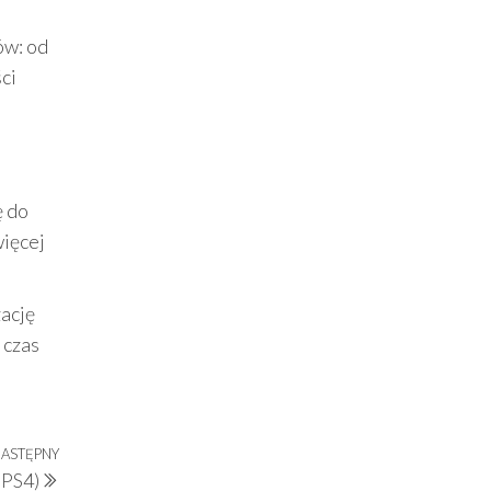
ów: od
ci
ę do
więcej
zację
 czas
ASTĘPNY
Następny
 PS4)
wpis