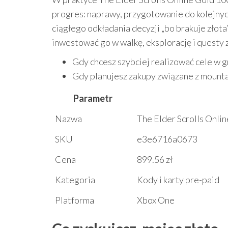
progres: naprawy, przygotowanie do kolejnyc
ciągłego odkładania decyzji „bo brakuje złota”
inwestować go w walkę, eksplorację i questy 
Gdy chcesz szybciej realizować cele w g
Gdy planujesz zakupy związane z mounta
Parametr
Nazwa
The Elder Scrolls Onli
SKU
e3e6716a0673
Cena
899.56 zł
Kategoria
Kody i karty pre-paid
Platforma
Xbox One