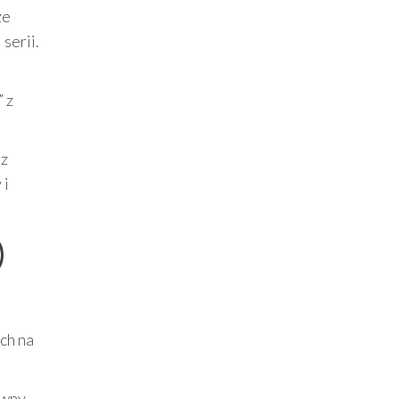
ze
serii.
 z
sz
 i
)
ch na
ywny