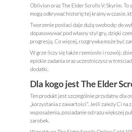
Oblivion oraz The Elder Scrolls V: Skyrim. To 
mogą odkrywać historię tej krainy w czasie, k
Tworzenie postaci daje dużą swobodę: do wy
dopasowywać pod własny styl gry, dzięki czem
progresją. Co więcej, rozgrywka może być zaró
W grze liczy się także rzemiosło i rozwój: zbi
epickie zadania oraz uczestniczysz w treściach
dodatki.
Dla kogo jest The Elder Sc
Ten produkt jest szczególnie przydatny dla os
„korzystania z zawartości”. Jeśli zależy Ci 
wyposażenia, posiadanie od razu większej pul
zarobek.
W praktyce The Elder Scrolls Online Gold 10