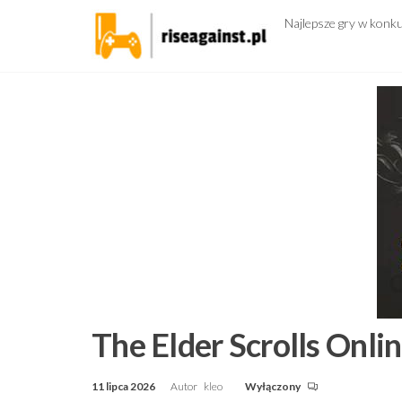
Przejdź
Najlepsze gry w konk
do
treści
The Elder Scrolls Onl
11 lipca 2026
Autor
kleo
Wyłączony