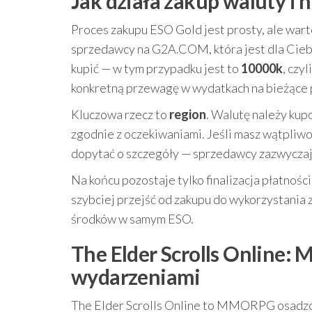
Jak działa zakup waluty i 
Proces zakupu ESO Gold jest prosty, ale war
sprzedawcy na G2A.COM, która jest dla Ciebie
kupić — w tym przypadku jest to
10000k
, czy
konkretną przewagę w wydatkach na bieżące 
Kluczowa rzecz to
region
. Walutę należy kup
zgodnie z oczekiwaniami. Jeśli masz wątpliwoś
dopytać o szczegóły — sprzedawcy zazwyczaj 
Na końcu pozostaje tylko finalizacja płatnośc
szybciej przejść od zakupu do wykorzystania
środków w samym ESO.
The Elder Scrolls Online:
wydarzeniami
The Elder Scrolls Online to MMORPG osadz