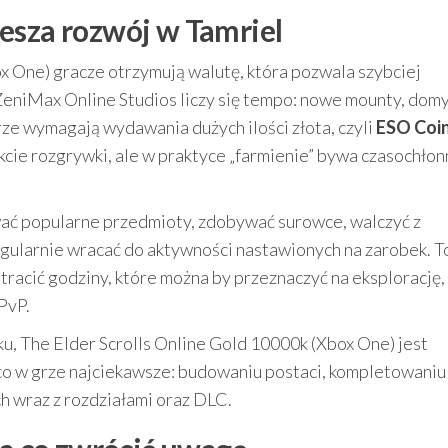
esza rozwój w Tamriel
x One) gracze otrzymują walutę, która pozwala szybciej
eniMax Online Studios liczy się tempo: nowe mounty, domy
grze wymagają wydawania dużych ilości złota, czyli
ESO Coi
kcie rozgrywki, ale w praktyce „farmienie” bywa czasochłon
wać popularne przedmioty, zdobywać surowce, walczyć z
egularnie wracać do aktywności nastawionych na zarobek. T
racić godziny, które można by przeznaczyć na eksplorację,
PvP.
ku, The Elder Scrolls Online Gold 10000k (Xbox One) jest
 co w grze najciekawsze: budowaniu postaci, kompletowaniu
h wraz z rozdziałami oraz DLC.