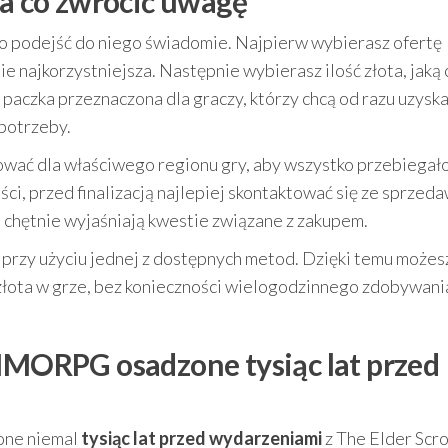
na co zwrócić uwagę
to podejść do niego świadomie. Najpierw wybierasz ofertę
 najkorzystniejsza. Następnie wybierasz ilość złota, jaką
li paczka przeznaczona dla graczy, którzy chcą od razu uzysk
potrzeby.
ować dla właściwego regionu gry, aby wszystko przebiegał
ci, przed finalizacją najlepiej skontaktować się ze sprzeda
chętnie wyjaśniają kwestie związane z zakupem.
i przy użyciu jednej z dostępnych metod. Dzięki temu możes
 złota w grze, bez konieczności wielogodzinnego zdobywani
 MMORPG osadzone tysiąc lat przed
one niemal
tysiąc lat przed wydarzeniami
z The Elder Scrol