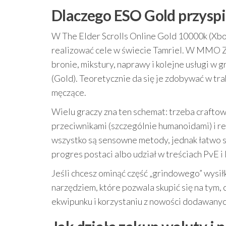
Dlaczego ESO Gold przyspi
W The Elder Scrolls Online Gold 10000k (Xbo
realizować cele w świecie Tamriel. W MMO Z
bronie, mikstury, naprawy i kolejne usługi w 
(Gold). Teoretycznie da się je zdobywać w tra
męczące.
Wielu graczy zna ten schemat: trzeba crafto
przeciwnikami (szczególnie humanoidami) i r
wszystko są sensowne metody, jednak łatwo st
progres postaci albo udział w treściach PvE i 
Jeśli chcesz ominąć część „grindowego” wysił
narzędziem, które pozwala skupić się na tym,
ekwipunku i korzystaniu z nowości dodawanyc