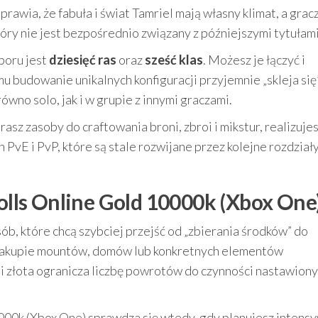
sprawia, że fabuła i świat Tamriel mają własny klimat, a grac
tóry nie jest bezpośrednio związany z późniejszymi tytułami 
boru jest
dziesięć ras
oraz
sześć klas
. Możesz je łączyć i
u budowanie unikalnych konfiguracji przyjemnie „skleja się”
wno solo, jak i w grupie z innymi graczami.
erasz zasoby do craftowania broni, zbroi i mikstur, realizuje
 PvE i PvP, które są stale rozwijane przez kolejne rozdziały
rolls Online Gold 10000k (Xbox One
ób, które chcą szybciej przejść od „zbierania środków” do
na zakupie mountów, domów lub konkretnych elementów
i złota ogranicza liczbę powrotów do czynności nastawiony
000k (Xbox One) sprawdza się wtedy, gdy planujesz intens