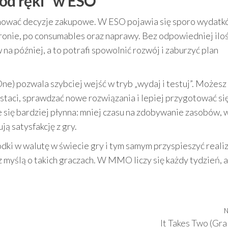
„od ręki” w ESO
jmować decyzje zakupowe. W ESO pojawia się sporo wydatk
onie, po consumables oraz naprawy. Bez odpowiedniej iloś
 na później, a to potrafi spowolnić rozwój i zaburzyć plan
ne) pozwala szybciej wejść w tryb „wydaj i testuj”. Możesz
ostaci, sprawdzać nowe rozwiązania i lepiej przygotować si
 się bardziej płynna: mniej czasu na zdobywanie zasobów, 
ją satysfakcję z gry.
odki w walutę w świecie gry i tym samym przyspieszyć reali
 myślą o takich graczach. W MMO liczy się każdy tydzień, a
N
It Takes Two (Gra