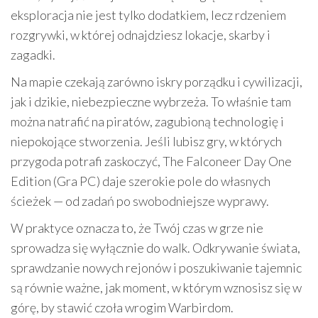
eksploracja nie jest tylko dodatkiem, lecz rdzeniem
rozgrywki, w której odnajdziesz lokacje, skarby i
zagadki.
Na mapie czekają zarówno iskry porządku i cywilizacji,
jak i dzikie, niebezpieczne wybrzeża. To właśnie tam
można natrafić na piratów, zagubioną technologię i
niepokojące stworzenia. Jeśli lubisz gry, w których
przygoda potrafi zaskoczyć, The Falconeer Day One
Edition (Gra PC) daje szerokie pole do własnych
ścieżek — od zadań po swobodniejsze wyprawy.
W praktyce oznacza to, że Twój czas w grze nie
sprowadza się wyłącznie do walk. Odkrywanie świata,
sprawdzanie nowych rejonów i poszukiwanie tajemnic
są równie ważne, jak moment, w którym wznosisz się w
górę, by stawić czoła wrogim Warbirdom.