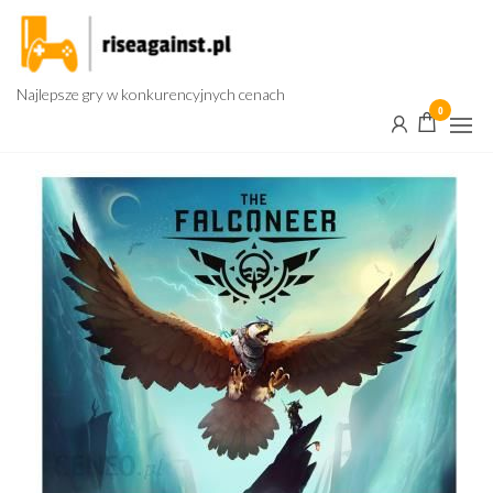
Przejdź
do
treści
Najlepsze gry w konkurencyjnych cenach
0