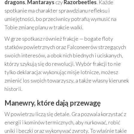
dragons
,
Mantarays
czy
Razorbeetles
. Każde
spotkanie ma charakter sprawdzianu refleksu i
umiejętności, bo przeciwnicy potrafią wymusić na
Tobie zmianę planu w trakcie walki.
W grze spotkasz również frakcje — bogate floty
statków powietrznych oraz Falconeerów strzegących
swoich interesów, a obok nich biednych i uciskanych,
którzy szykują się do rewolucji. Wybór frakcji to nie
tylko deklaracja: wykonując misje lotnicze, możesz
zmienić los swoich towarzyszy, a także własny kierunek
historii.
Manewry, które dają przewagę
W powietrzu liczą się detale. Gra pozwala korzystać z
energii i kominów termicznych, aby nurkować, robić
uniki i beczki oraz wykonywać zwroty. To właśnie takie