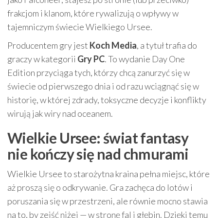
frakcjom i klanom, które rywalizują o wpływy w
tajemniczym świecie Wielkiego Ursee.
Producentem gry jest
Koch Media
, a tytuł trafia do
graczy w kategorii
Gry PC
. To wydanie Day One
Edition przyciąga tych, którzy chcą zanurzyć się w
świecie od pierwszego dnia i od razu wciągnąć się w
historię, w której zdrady, toksyczne decyzje i konflikty
wirują jak wiry nad oceanem.
Wielkie Ursee: świat fantasy
nie kończy się nad chmurami
Wielkie Ursee to starożytna kraina pełna miejsc, które
aż proszą się o odkrywanie. Gra zachęca do lotów i
poruszania się w przestrzeni, ale równie mocno stawia
na to, by zejść niżej — w stronę fal i głębin. Dzięki temu