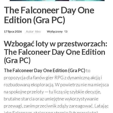
The Falconeer Day One
Edition (Gra PC)
17 lipca 2026
Autor
kleo
Wyłączony
Wzbogać loty w przestworzach:
The Falconeer Day One Edition
(Gra PC)
The Falconeer Day One Edition (Gra PC)
to
propozycja dla fanów gier RPG z dynamiczną akcją i
rozbudowaną eksploracją. W powietrzu nie ma miejsca
na spokojne przeloty — tu liczą się szybkie decyzje,
brutalne starcia oraz umiejętne wykorzystywanie
przewagi, zanim przeciwnik zdąży zareagować. Latając
jako Falconeer, stajesz po stronie (lub przeciwko)