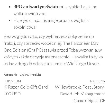
RPG z otwartym światem
i szybkie, brutalne
walki powietrzne
Frakcje, kampanie, misje oraz rozwój klas
sokolnictwa
Bez względu na to, czy wybierzesz dołączenie do
frakcji, czy sprzeciw wobec niej, The Falconeer Day
One Edition (Gra PC) stawia przed Tobą wyzwania, w
których każda decyzja ma znaczenie — a walka to tylko
jedna z dróg do odkrycia tajemnic Wielkiego Ursee.
Kategoria
Gry PC
Produkt
Nawigacja
Poprzedni
POPRZEDNI
NASTĘPNY
N
Razer Gold Gift Card
Willowbrooke Post , Story-
wpisu
wpis
w
100 USD
Based Job Management
Game (Digital)