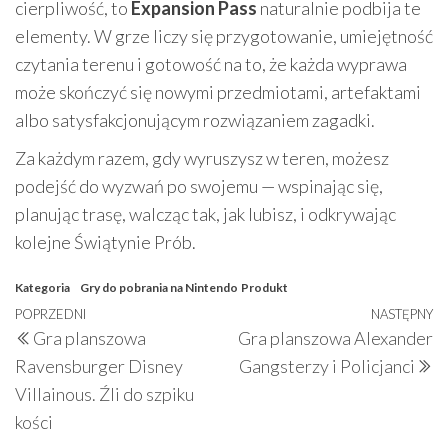
cierpliwość, to
Expansion Pass
naturalnie podbija te
elementy. W grze liczy się przygotowanie, umiejętność
czytania terenu i gotowość na to, że każda wyprawa
może skończyć się nowymi przedmiotami, artefaktami
albo satysfakcjonującym rozwiązaniem zagadki.
Za każdym razem, gdy wyruszysz w teren, możesz
podejść do wyzwań po swojemu — wspinając się,
planując trasę, walcząc tak, jak lubisz, i odkrywając
kolejne Świątynie Prób.
Kategoria
Gry do pobrania na Nintendo
Produkt
Nawigacja
Poprzedni
POPRZEDNI
NASTĘPNY
N
Gra planszowa
Gra planszowa Alexander
wpisu
wpis
w
Ravensburger Disney
Gangsterzy i Policjanci
Villainous. Źli do szpiku
kości