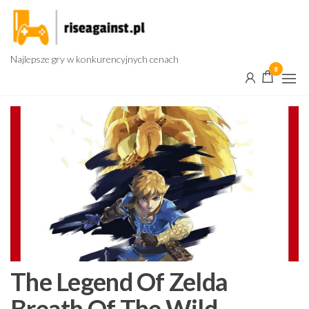
Przejdź
do
treści
Najlepsze gry w konkurencyjnych cenach
0
The Legend Of Zelda
Breath Of The Wild –