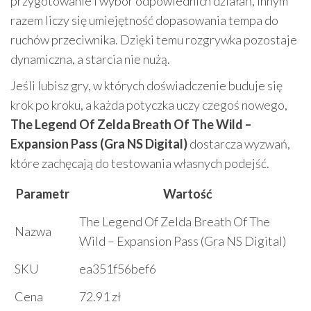
przygotowanie i wybór odpowiednich działań, innym
razem liczy się umiejętność dopasowania tempa do
ruchów przeciwnika. Dzięki temu rozgrywka pozostaje
dynamiczna, a starcia nie nużą.
Jeśli lubisz gry, w których doświadczenie buduje się
krok po kroku, a każda potyczka uczy czegoś nowego,
The Legend Of Zelda Breath Of The Wild –
Expansion Pass (Gra NS Digital)
dostarcza wyzwań,
które zachęcają do testowania własnych podejść.
Parametr
Wartość
The Legend Of Zelda Breath Of The
Nazwa
Wild – Expansion Pass (Gra NS Digital)
SKU
ea351f56bef6
Cena
72.91 zł