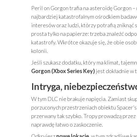
Peril on Gorgon trafia na asteroidę Gorgon –
najbardziej katastrofalnym ośrodkiem badawc
interesów oraz ludzi, którzy potrafią zniknąć 
prosta tylko na papierze: trzeba znaleźć odpo
katastrofy. Wkrótce okazuje się, że obie oso
kolonii.
Jeśli szukasz dodatku, który ma klimat, tajem
Gorgon (Xbox Series Key)
jest dokładnie w 
Intryga, niebezpieczeństw
W tym DLC nie brakuje napięcia. Zamiast skup
porzuconych przestrzeniach obiektu Spacer’s
przerwany tak szybko. Tropy prowadzą przez m
naprawdę łatwo o zaskoczenie.
Odkryjesz
nowe lokacje
, w tym zdradliwe k