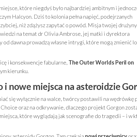
 miejsce, które niegdyś było najbardziej ambitnym i jednoc
zym Halcyon. Dziś to kolonia pełna napięć, podejrzanych
szybciej, niż zdążysz zapytać o powód. Misja twojej drużyny
wiedzi na temat dr Olivia Ambrose, jej matki i dyrektora
by od dawna prowadzą własne intrygi, które mogą zmienić lo
nicę i konsekwencje fabularne,
The Outer Worlds Peril on
tym kierunku.
o i nowe miejsca na asteroidzie Go
iać się wyłącznie na walce, twórcy postawili na wędrówkę 
 Choice oraz na odkrywanie, dlaczego projekt Gorgon zost
iejsca, które wyglądają jak scenografie do tragedii – i w k
aniony asteroidy Gorgon. Tam czekają
nowi przeciwnicy
ora