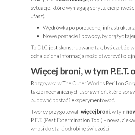
sytuacje, które wymagają sprytu, cierpliwości
ufasz).
Wędrówka po porzuconej infrastrukturz
Nowe postacie i powody, by drążyć taje
To DLC jest skonstruowane tak, byś czuł, że w
odnaleziona informacja może otworzyć kolejn
Więcej broni, w tym P.E.T. 
Rozgrywka w The Outer Worlds Peril on Gorgon
także mechanicznych usprawnień, które sprawi
budować postać i eksperymentować.
Twórcy przygotowali
więcej broni
, w tym
now
P.E.T. (Pest Extermination Tool) – nowa, cie
wnosi do starć odrobinę świeżości.