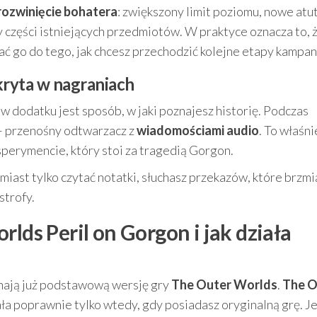
rozwinięcie bohatera
: zwiększony limit poziomu, nowe atu
 części istniejących przedmiotów. W praktyce oznacza to, 
ć go do tego, jak chcesz przechodzić kolejne etapy kampani
kryta w nagraniach
 dodatku jest sposób, w jaki poznajesz historię. Podczas
 przenośny odtwarzacz z
wiadomościami audio
. To właśn
perymencie, który stoi za tragedią Gorgon.
miast tylko czytać notatki, słuchasz przekazów, które brzmi
strofy.
rlds Peril on Gorgon i jak działa
 mają już podstawową wersję gry
The Outer Worlds
.
The O
ła poprawnie tylko wtedy, gdy posiadasz oryginalną grę. Je