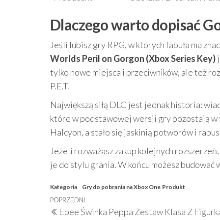
Dlaczego warto dopisać Go
Jeśli lubisz gry RPG, w których fabuła ma znac
Worlds Peril on Gorgon (Xbox Series Key)
j
tylko nowe miejsca i przeciwników, ale też r
P.E.T.
Największą siłą DLC jest jednak historia: wia
które w podstawowej wersji gry pozostają w tl
Halcyon, a stało się jaskinią potworów i rabu
Jeżeli rozważasz zakup kolejnych rozszerzeń
je do stylu grania. W końcu możesz budować w
Kategoria
Gry do pobrania na Xbox One
Produkt
Nawigacja
Poprzedni
POPRZEDNI
Epee Świnka Peppa Zestaw Klasa Z Figurk
wpisu
wpis