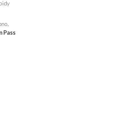
oidy
bno,
n Pass