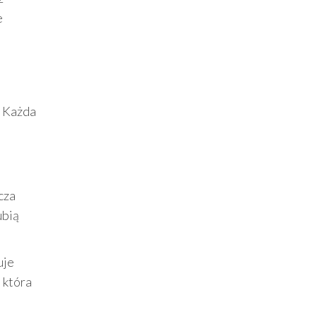
e
. Każda
cza
ubią
uje
, która