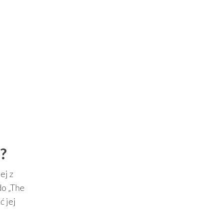
?
ej z
do „The
ć jej