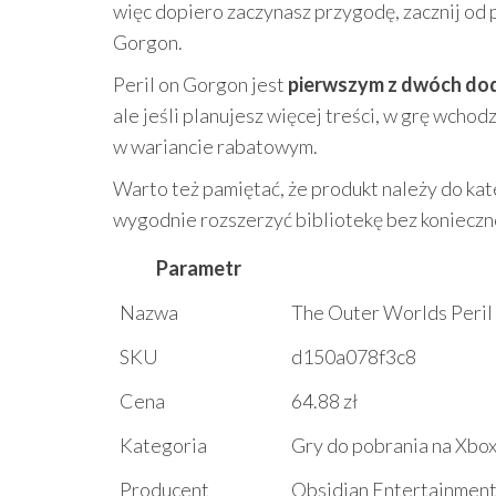
więc dopiero zaczynasz przygodę, zacznij od 
Gorgon.
Peril on Gorgon jest
pierwszym z dwóch do
ale jeśli planujesz więcej treści, w grę wcho
w wariancie rabatowym.
Warto też pamiętać, że produkt należy do kat
wygodnie rozszerzyć bibliotekę bez konieczno
Parametr
Nazwa
The Outer Worlds Peril
SKU
d150a078f3c8
Cena
64.88 zł
Kategoria
Gry do pobrania na Xbo
Producent
Obsidian Entertainmen