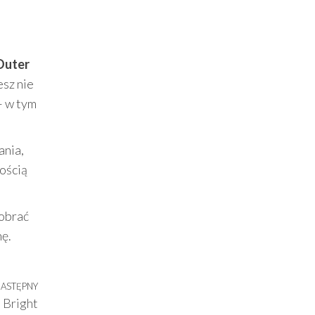
Outer
esz nie
– w tym
ania,
łością
dobrać
nę.
ASTĘPNY
Następny
 Bright
wpis