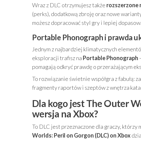
Wraz z DLC otrzymujesz także
rozszerzone 
(perks), dodatkową zbroję oraz nowe warianty
możesz dopracować styl gry i lepiej dopasowa
Portable Phonograph i prawda u
Jednym z najbardziej klimatycznych elementów
eksploracji trafisz na
Portable Phonograph
–
pomagają odkryć prawdę o przerażającym eks
To rozwiązanie świetnie współgra z fabułą: za
fragmenty raportów i szeptów z wnętrza kata
Dla kogo jest The Outer Wo
wersja na Xbox?
To DLC jest przeznaczone dla graczy, którzy
Worlds: Peril on Gorgon (DLC) on Xbox
dzia