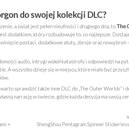
rgon do swojej kolekcji DLC?
zenie, a świat jest pełen nieufności i drugiego dna, to
The 
est dodatkiem, który rozbudowuje to, co najlepsze. Dostaj
ozwinięcie postaci, dodatkowe atuty, zbroje oraz nową broń 
domości audio, intrygi wokół katastrofy i odpowiedzi na pyt
e. A wszystko dzieje się w miejscu, które miało być przysz
siów.
, warto sprawdzić także inne DLC do „The Outer Worlds” i 
łasną narrację w świecie, gdzie każda decyzja ma swoją ce
N
ami +
ShengShou Pentagram Spinner Stickerless