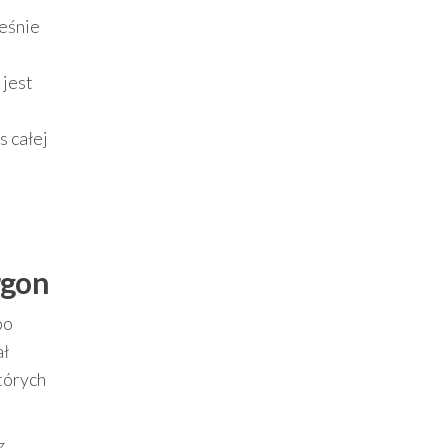
ześnie
 jest
s całej
rgon
po
ał
tórych
z