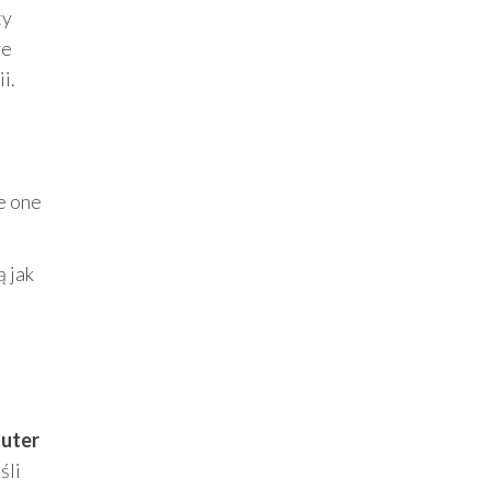
ty
że
i.
ie one
ą jak
uter
śli