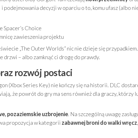
 i podejmowania decyzji w oparciu o to, komu ufasz (albo ni
e Spacer’s Choice
mnicę zawieszenia projektu
 świecie „The Outer Worlds” nic nie dzieje się przypadkiem
e drzwi – albo zamknąć ci drogę do prawdy.
oraz rozwój postaci
 (Xbox Series Key) nie kończy się na historii. DLC dostar
ają, że powrót do gry ma sens również dla graczy, którzy l
e, pozaziemskie uzbrojenie
. Na szczególną uwagę zasług
kawa propozycja w kategorii
zabawnej broni do walki wręcz