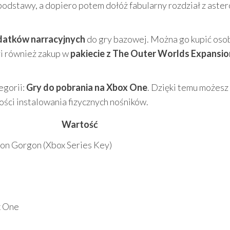
podstawy, a dopiero potem dołóż fabularny rozdział z aster
datków narracyjnych
do gry bazowej. Można go kupić oso
dzi również zakup w
pakiecie z The Outer Worlds Expansio
egorii:
Gry do pobrania na Xbox One
. Dzięki temu możesz
ści instalowania fizycznych nośników.
Wartość
 on Gorgon (Xbox Series Key)
x One
t