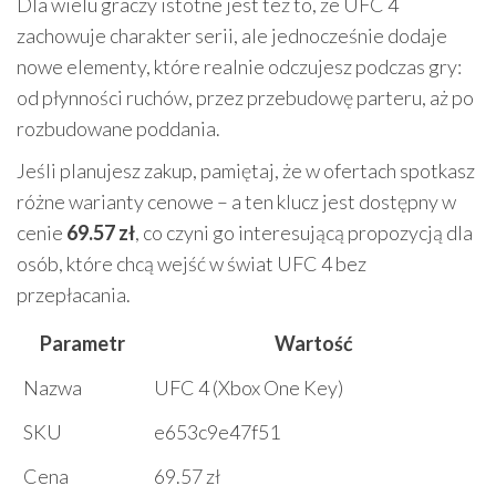
Dla wielu graczy istotne jest też to, że UFC 4
zachowuje charakter serii, ale jednocześnie dodaje
nowe elementy, które realnie odczujesz podczas gry:
od płynności ruchów, przez przebudowę parteru, aż po
rozbudowane poddania.
Jeśli planujesz zakup, pamiętaj, że w ofertach spotkasz
różne warianty cenowe – a ten klucz jest dostępny w
cenie
69.57 zł
, co czyni go interesującą propozycją dla
osób, które chcą wejść w świat UFC 4 bez
przepłacania.
Parametr
Wartość
Nazwa
UFC 4 (Xbox One Key)
SKU
e653c9e47f51
Cena
69.57 zł