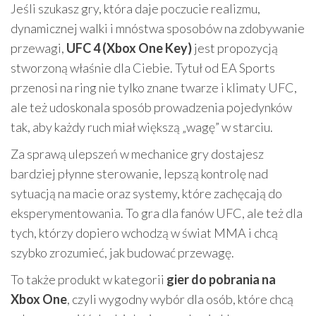
Jeśli szukasz gry, która daje poczucie realizmu,
dynamicznej walki i mnóstwa sposobów na zdobywanie
przewagi,
UFC 4 (Xbox One Key)
jest propozycją
stworzoną właśnie dla Ciebie. Tytuł od EA Sports
przenosi na ring nie tylko znane twarze i klimaty UFC,
ale też udoskonala sposób prowadzenia pojedynków
tak, aby każdy ruch miał większą „wagę” w starciu.
Za sprawą ulepszeń w mechanice gry dostajesz
bardziej płynne sterowanie, lepszą kontrolę nad
sytuacją na macie oraz systemy, które zachęcają do
eksperymentowania. To gra dla fanów UFC, ale też dla
tych, którzy dopiero wchodzą w świat MMA i chcą
szybko zrozumieć, jak budować przewagę.
To także produkt w kategorii
gier do pobrania na
Xbox One
, czyli wygodny wybór dla osób, które chcą