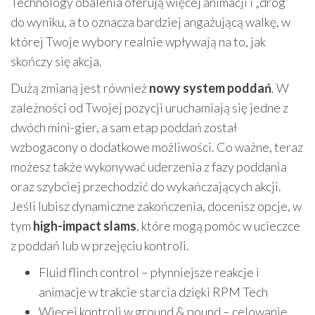
Technology obalenia oferują więcej animacji i „dróg”
do wyniku, a to oznacza bardziej angażującą walkę, w
której Twoje wybory realnie wpływają na to, jak
skończy się akcja.
Dużą zmianą jest również
nowy system poddań
. W
zależności od Twojej pozycji uruchamiają się jedne z
dwóch mini-gier, a sam etap poddań został
wzbogacony o dodatkowe możliwości. Co ważne, teraz
możesz także wykonywać uderzenia z fazy poddania
oraz szybciej przechodzić do wykańczających akcji.
Jeśli lubisz dynamiczne zakończenia, docenisz opcje, w
tym
high-impact slams
, które mogą pomóc w ucieczce
z poddań lub w przejęciu kontroli.
Fluid flinch control – płynniejsze reakcje i
animacje w trakcie starcia dzięki RPM Tech
Więcej kontroli w ground & pound – celowanie,