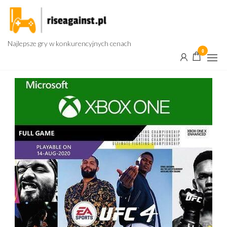
Przejdź
do
treści
Najlepsze gry w konkurencyjnych cenach
0