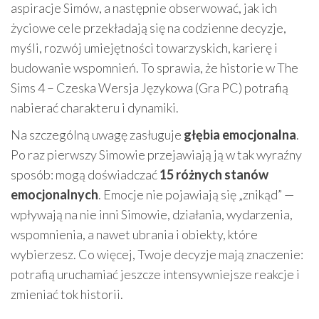
aspiracje Simów, a następnie obserwować, jak ich
życiowe cele przekładają się na codzienne decyzje,
myśli, rozwój umiejętności towarzyskich, karierę i
budowanie wspomnień. To sprawia, że historie w The
Sims 4 – Czeska Wersja Językowa (Gra PC) potrafią
nabierać charakteru i dynamiki.
Na szczególną uwagę zasługuje
głębia emocjonalna
.
Po raz pierwszy Simowie przejawiają ją w tak wyraźny
sposób: mogą doświadczać
15 różnych stanów
emocjonalnych
. Emocje nie pojawiają się „znikąd” —
wpływają na nie inni Simowie, działania, wydarzenia,
wspomnienia, a nawet ubrania i obiekty, które
wybierzesz. Co więcej, Twoje decyzje mają znaczenie:
potrafią uruchamiać jeszcze intensywniejsze reakcje i
zmieniać tok historii.