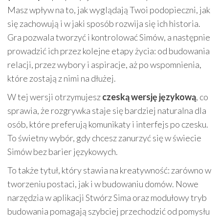
Masz wpływ na to, jak wyglądają Twoi podopieczni, jak
się zachowują i w jaki sposób rozwija się ich historia.
Gra pozwala tworzyć i kontrolować Simów, a następnie
prowadzić ich przez kolejne etapy życia: od budowania
relacji, przez wybory i aspiracje, aż po wspomnienia,
które zostają z nimi na dłużej.
W tej wersji otrzymujesz
czeską wersję językową
, co
sprawia, że rozgrywka staje się bardziej naturalna dla
osób, które preferują komunikaty i interfejs po czesku.
To świetny wybór, gdy chcesz zanurzyć się w świecie
Simów bez barier językowych.
To także tytuł, który stawia na kreatywność: zarówno w
tworzeniu postaci, jak i w budowaniu domów. Nowe
narzędzia w aplikacji Stwórz Sima oraz modułowy tryb
budowania pomagają szybciej przechodzić od pomysłu