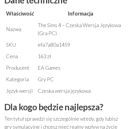
Właściwość
Informacja
The Sims 4 – Czeska Wersja Językowa
Nazwa
(Gra PC)
SKU
efa7a80a1459
Cena
163 zł
Producent
EA Games
Kategoria
Gry PC
Język wersji
Czeska wersja językowa
Dla kogo będzie najlepsza?
Ten tytuł sprawdzi się szczególnie wtedy, gdy lubisz
gry symulacyjne i chcesz mieć realny wpływ na życie