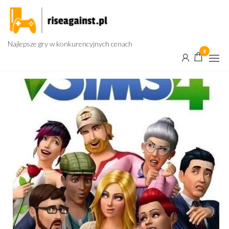
Przejdź
do
treści
Najlepsze gry w konkurencyjnych cenach
0