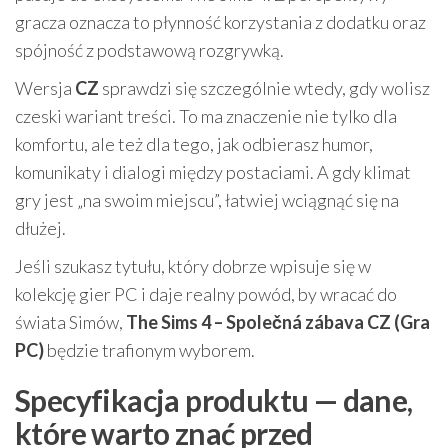
gracza oznacza to płynność korzystania z dodatku oraz
spójność z podstawową rozgrywką.
Wersja
CZ
sprawdzi się szczególnie wtedy, gdy wolisz
czeski wariant treści. To ma znaczenie nie tylko dla
komfortu, ale też dla tego, jak odbierasz humor,
komunikaty i dialogi między postaciami. A gdy klimat
gry jest „na swoim miejscu”, łatwiej wciągnąć się na
dłużej.
Jeśli szukasz tytułu, który dobrze wpisuje się w
kolekcję gier PC i daje realny powód, by wracać do
świata Simów,
The Sims 4 – Společná zábava CZ (Gra
PC)
będzie trafionym wyborem.
Specyfikacja produktu — dane,
które warto znać przed