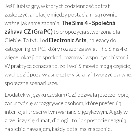
Jeśli lubisz gry, w których codzienność potrafi
zaskoczyć, a relacje między postaciami są równie
ważne jak same zadania,
The Sims 4 – Společná
zábava CZ (Gra PC)
to propozycja stworzona dla
Ciebie. To tytuł od
Electronic Arts
, należący do
kategorii gier PC, który rozszerza świat The Sims 4 o
więcej okazji do spotkań, rozmów i wspólnych historii.
W praktyce oznacza to, że Twoi Simowie mogą częściej
wychodzić poza własne cztery ściany i tworzyć barwne,
społeczne scenariusze.
Dodatek w języku czeskim (CZ) pozwala jeszcze lepiej
zanurzyć się w rozgrywce osobom, które preferują
interfejs i treści w tym wariancie językowym. A gdy w
grze liczy się klimat, dialogi i to, jak postacie reagują
na siebie nawzajem, każdy detal ma znaczenie.