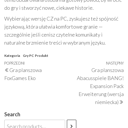
do gry i stworzyć nowe, ciekawe historie.
Wybierając wersję CZ na PC, zyskujesz też spójność
językową, która ułatwia komfortowe granie —
szczególnie jeśli cenisz czytelne komunikaty i
naturalne brzmienie treści w wybranym języku.
Kategoria
Gry PC
Produkt
Nawigacja
Poprzedni
POPRZEDNI
NASTĘPNY
N
Gra planszowa
Gra planszowa
wpisu
wpis
w
FoxGames Eko
Abacusspiele BANG!
Expansion Pack
Erweiterung (wersja
niemiecka)
Search