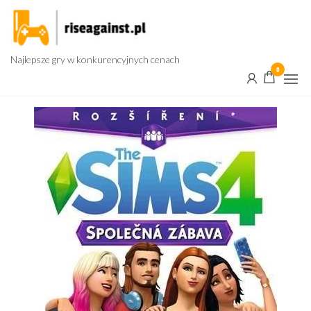
Przejdź
do
treści
Najlepsze gry w konkurencyjnych cenach
0