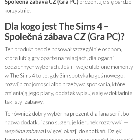
Společná zábava CZ (Gra PC)
prezentuje się bardzo
korzystnie.
Dla kogo jest The Sims 4 –
Společná zábava CZ (Gra PC)?
Ten produkt będzie pasował szczególnie osobom,
które lubią gry oparte na relacjach, dialogach i
codziennych wyborach. Jeśli Twoje ulubione momenty
w The Sims 4 to te, gdy Sim spotyka kogoś nowego,
rozwija znajomości albo przeżywa spotkania, które
zmieniają jego plany, dodatek wpisuje się w dokładnie
taki styl zabawy.
To również dobry wybór na prezent dla fana serii, bo
nazwa dodatku jasno sugeruje kierunek rozgrywki —
wspólna zabawa
i więcej okazji do spotkań. Dzięki
temu obdarowana osoba ma gotowy powód, by wrócić