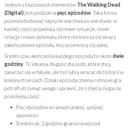
Jednym z kluczowych elementów
The Walking Dead
(Digital)
jest podział na
pięć epizodów
. Taka forma
pozwala budować napięcie warstwa po warstwie: w
każdej części pojawiają się nowe sytuacje, nowe
relacje i nowe dylematy, które nie kończą się wraz z
zakończeniem epizodu, lecz przenoszą się dalej.
Średni czas ukończenia każdego epizodu to około
dwie
godziny
. To idealna długość dla osób, które chcą
zanurzyć się w fabule, ale też lubią wracać do historii w
kolejnych sesjach. Dzięki epizodycznemu rytmowi gra
potrafi utrzymać uwagę i sprawić, że z chęcią sięga się
po kolejną część.
Pięć epizodów w ramach jednej, spójnej
opowieści
Średnio ok. 2 godziny grania na epizod