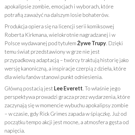
apokalipsie zombie, emocjach i wyborach, które
potrafią zaważyć na dalszym losie bohaterów.
Produkcja opiera się na licencji serii komiksowej
Roberta Kirkmana, wielokrotnie nagradzanej i w
Polsce wydawanej pod tytułem
Żywe Trupy
. Dzięki
temu świat przedstawiony w grze nie jest
przypadkową adaptacją – twórcy traktują historię jako
wersję kanoniczną, a inspiracje czerpią z dzieła, które
dla wielu fanów stanowi punkt odniesienia.
Główną postacią jest
Lee Everett
. To właśnie jego
perspektywa prowadzi gracza przez wydarzenia, które
zaczynają się w momencie wybuchu apokalipsy zombie
– w czasie, gdy Rick Grimes zapada w śpiączkę. Już od
początku tempo akcji jest mocne, a atmosfera gęsta od
napięcia.