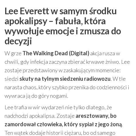
Lee Everett w samym środku
apokalipsy – fabuła, która
wywołuje emocje i zmusza do
decyzji
W grze
The Walking Dead (Digital)
akcja rusza w
chwili, gdy infekcja zaczyna zbierać krwawe żniwo. Lee
zostaje przedstawiony w zaskakującym momencie:
siedzi
skuty na tylnym siedzeniu radiowozu
. W tle
narasta chaos, który szybko przenika do codzienności i
wywraca ją do góry nogami.
Lee trafia w wir wydarzeń nie tylko dlatego, że
nadchodzi apokalipsa. Zostaje
aresztowany, bo
zamordował człowieka, który sypiał z jego żoną
.
Ten wątek dodaje historii ciężaru, bo od samego