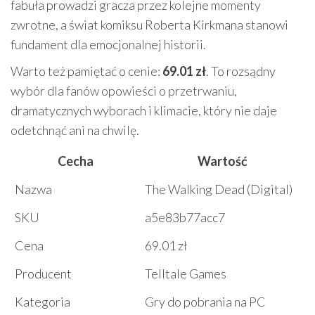
fabuła prowadzi gracza przez kolejne momenty
zwrotne, a świat komiksu Roberta Kirkmana stanowi
fundament dla emocjonalnej historii.
Warto też pamiętać o cenie:
69.01 zł
. To rozsądny
wybór dla fanów opowieści o przetrwaniu,
dramatycznych wyborach i klimacie, który nie daje
odetchnąć ani na chwilę.
Cecha
Wartość
Nazwa
The Walking Dead (Digital)
SKU
a5e83b77acc7
Cena
69.01 zł
Producent
Telltale Games
Kategoria
Gry do pobrania na PC