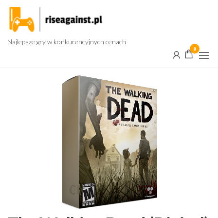
Przejdź
do
treści
Najlepsze gry w konkurencyjnych cenach
0