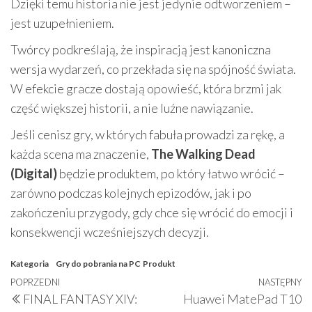
Dzięki temu historia nie jest jedynie odtworzeniem –
jest uzupełnieniem.
Twórcy podkreślają, że inspiracją jest kanoniczna
wersja wydarzeń, co przekłada się na spójność świata.
W efekcie gracze dostają opowieść, która brzmi jak
część większej historii, a nie luźne nawiązanie.
Jeśli cenisz gry, w których fabuła prowadzi za rękę, a
każda scena ma znaczenie,
The Walking Dead
(Digital)
będzie produktem, po który łatwo wrócić –
zarówno podczas kolejnych epizodów, jak i po
zakończeniu przygody, gdy chce się wrócić do emocji i
konsekwencji wcześniejszych decyzji.
Kategoria
Gry do pobrania na PC
Produkt
Nawigacja
Poprzedni
POPRZEDNI
NASTĘPNY
N
FINAL FANTASY XIV:
Huawei MatePad T10
wpisu
wpis
w