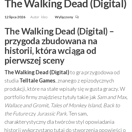
The Walking Dead (Digital)
12 lipca 2026
Autor
kleo
Wyłączony
The Walking Dead (Digital) –
przygoda zbudowana na
historii, która wciąga od
pierwszej sceny
The Walking Dead (Digital)
to gra przygodowa od
studia
Telltale Games
, znanego z epizodycznych
produkcji, które na stałe wpisały się w gusta graczy. W
portfolio firmy znajdziesz tytuły takie jak
Sam and Max
,
Wallace and Gromit
,
Tales of Monkey Island
,
Back to
the Future
czy
Jurassic Park
. Ten sam,
charakterystyczny dla twórców styl opowiadania
historii wykorzystano tutaj do stworzenia opowieści o