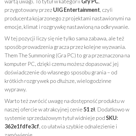
wartą uwagi. To tytuł w kategorii
Gry PC
,
przygotowany przez
UIG Entertainment
, czyli
producenta kojarzonego z projektami nastawionymi na
emocje, klimat i rozgrywkę nastawioną na odkrywanie.
W tej pozycji liczy się nie tylko sama zabawa, ale też
sposób prowadzenia gracza przez kolejne wyzwania.
Them The Summoning (Gra PC) to gra przeznaczona na
komputer PC, dzięki czemu możesz dopasować jej
doświadczenie do własnego sposobu grania – od
krótkich rozgrywek po dłuższe, wielogodzinne
wyprawy.
Warto też zwrócić uwagę na dostępność produktu w
naszej ofercie w atrakcyjnej cenie
51 zł
. Dodatkowo w
systemie sprzedażowym tytuł widnieje pod
SKU:
362e1fdfe3cf
, co ułatwia szybkie odnalezienie i
zamówienie.