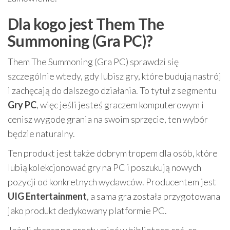
Dla kogo jest Them The
Summoning (Gra PC)?
Them The Summoning (Gra PC) sprawdzi się
szczególnie wtedy, gdy lubisz gry, które budują nastrój
i zachęcają do dalszego działania. To tytuł z segmentu
Gry PC
, więc jeśli jesteś graczem komputerowym i
cenisz wygodę grania na swoim sprzęcie, ten wybór
będzie naturalny.
Ten produkt jest także dobrym tropem dla osób, które
lubią kolekcjonować gry na PC i poszukują nowych
pozycji od konkretnych wydawców. Producentem jest
UIG Entertainment
, a sama gra została przygotowana
jako produkt dedykowany platformie PC.
Jeżeli chcesz po prostu mieć w bibliotece coś, co