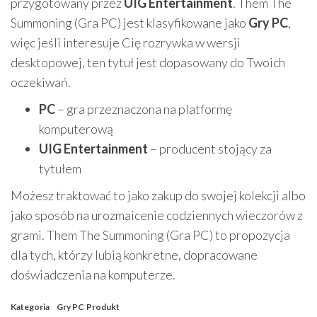
przygotowany przez
UIG Entertainment
. Them The
Summoning (Gra PC) jest klasyfikowane jako
Gry PC
,
więc jeśli interesuje Cię rozrywka w wersji
desktopowej, ten tytuł jest dopasowany do Twoich
oczekiwań.
PC
– gra przeznaczona na platformę
komputerową
UIG Entertainment
– producent stojący za
tytułem
Możesz traktować to jako zakup do swojej kolekcji albo
jako sposób na urozmaicenie codziennych wieczorów z
grami. Them The Summoning (Gra PC) to propozycja
dla tych, którzy lubią konkretne, dopracowane
doświadczenia na komputerze.
Kategoria
Gry PC
Produkt