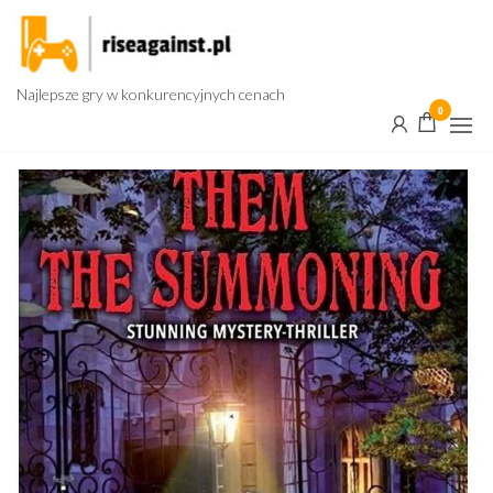
Przejdź
do
treści
Najlepsze gry w konkurencyjnych cenach
0