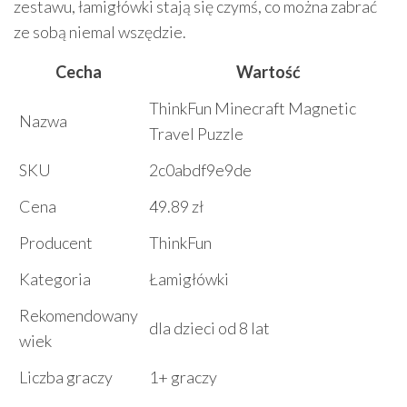
zestawu, łamigłówki stają się czymś, co można zabrać
ze sobą niemal wszędzie.
Cecha
Wartość
ThinkFun Minecraft Magnetic
Nazwa
Travel Puzzle
SKU
2c0abdf9e9de
Cena
49.89 zł
Producent
ThinkFun
Kategoria
Łamigłówki
Rekomendowany
dla dzieci od 8 lat
wiek
Liczba graczy
1+ graczy