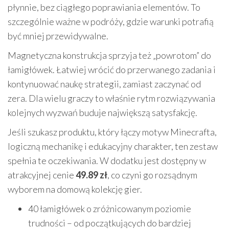
płynnie, bez ciągłego poprawiania elementów. To
szczególnie ważne w podróży, gdzie warunki potrafią
być mniej przewidywalne.
Magnetyczna konstrukcja sprzyja też „powrotom” do
łamigłówek. Łatwiej wrócić do przerwanego zadania i
kontynuować naukę strategii, zamiast zaczynać od
zera. Dla wielu graczy to właśnie rytm rozwiązywania
kolejnych wyzwań buduje największą satysfakcję.
Jeśli szukasz produktu, który łączy motyw Minecrafta,
logiczną mechanikę i edukacyjny charakter, ten zestaw
spełnia te oczekiwania. W dodatku jest dostępny w
atrakcyjnej cenie
49.89 zł
, co czyni go rozsądnym
wyborem na domową kolekcję gier.
40 łamigłówek o zróżnicowanym poziomie
trudności – od początkujących do bardziej