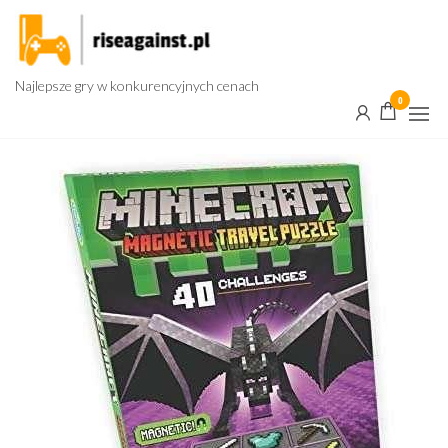
Przejdź
do
treści
Najlepsze gry w konkurencyjnych cenach
0