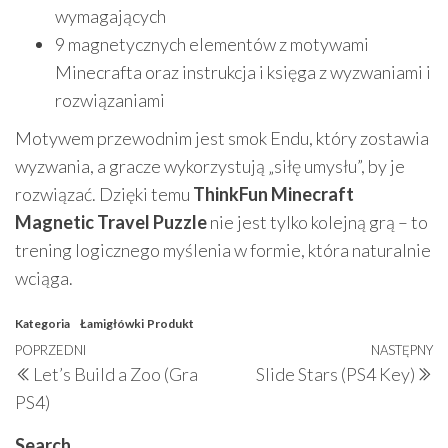
wymagających
9 magnetycznych elementów z motywami
Minecrafta oraz instrukcja i księga z wyzwaniami i
rozwiązaniami
Motywem przewodnim jest smok Endu, który zostawia
wyzwania, a gracze wykorzystują „siłę umysłu”, by je
rozwiązać. Dzięki temu
ThinkFun Minecraft
Magnetic Travel Puzzle
nie jest tylko kolejną grą – to
trening logicznego myślenia w formie, która naturalnie
wciąga.
Kategoria
Łamigłówki
Produkt
Nawigacja
Poprzedni
POPRZEDNI
NASTĘPNY
N
Let’s Build a Zoo (Gra
Slide Stars (PS4 Key)
wpisu
wpis
w
PS4)
Search