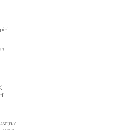
piej
im
j i
ii
ASTĘPNY
Następny