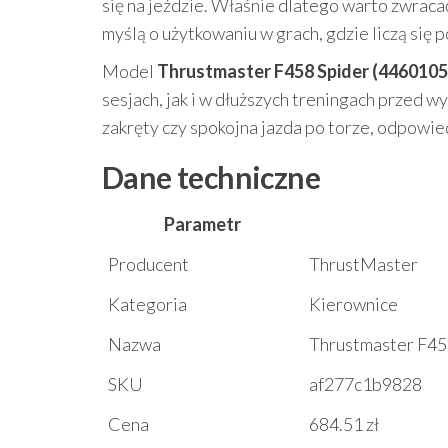
się na jeździe. Właśnie dlatego warto zwraca
myślą o użytkowaniu w grach, gdzie liczą się 
Model
Thrustmaster F458 Spider (4460105
sesjach, jak i w dłuższych treningach przed w
zakręty czy spokojna jazda po torze, odpowie
Dane techniczne
Parametr
Producent
ThrustMaster
Kategoria
Kierownice
Nazwa
Thrustmaster F45
SKU
af277c1b9828
Cena
684.51 zł