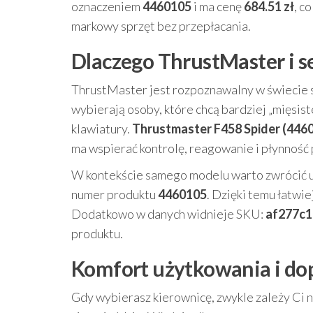
oznaczeniem
4460105
i ma cenę
684.51 zł
, c
markowy sprzęt bez przepłacania.
Dlaczego ThrustMaster i se
ThrustMaster jest rozpoznawalny w świecie sy
wybierają osoby, które chcą bardziej „mięsi
klawiatury.
Thrustmaster F458 Spider (446
ma wspierać kontrolę, reagowanie i płynność
W kontekście samego modelu warto zwrócić uw
numer produktu
4460105
. Dzięki temu łatwi
Dodatkowo w danych widnieje SKU:
af277c
produktu.
Komfort użytkowania i dop
Gdy wybierasz kierownicę, zwykle zależy Ci n