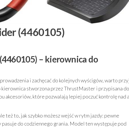
ider (4460105)
(4460105) – kierownica do
z prowadzenia i zachęcać do kolejnych wyścigów, warto przy
o kierownica stworzona przez ThrustMaster i przypisana d
typu akcesoriów, które pozwalają lepiej poczuć kontrolę nad
 ale też to, jak szybko możesz wejść w rytm jazdy: pewne
y pasuje do codziennego grania. Model ten występuje pod