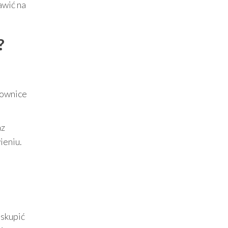
awić na
?
rownice
az
ieniu.
 skupić