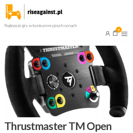
Przejdź
do
treści
Najlepsze gry w konkurencyjnych cenach
0
Thrustmaster TM Open