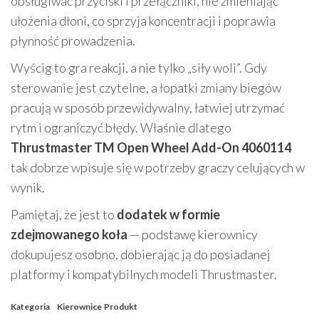
obsługiwać przyciski i przełączniki, nie zmieniając
ułożenia dłoni, co sprzyja koncentracji i poprawia
płynność prowadzenia.
Wyścig to gra reakcji, a nie tylko „siły woli”. Gdy
sterowanie jest czytelne, a łopatki zmiany biegów
pracują w sposób przewidywalny, łatwiej utrzymać
rytm i ograniczyć błędy. Właśnie dlatego
Thrustmaster TM Open Wheel Add-On 4060114
tak dobrze wpisuje się w potrzeby graczy celujących w
wynik.
Pamiętaj, że jest to
dodatek w formie
zdejmowanego koła
— podstawę kierownicy
dokupujesz osobno, dobierając ją do posiadanej
platformy i kompatybilnych modeli Thrustmaster.
Kategoria
Kierownice
Produkt