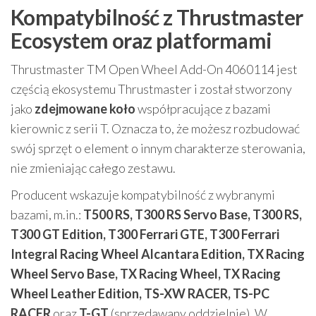
Kompatybilność z Thrustmaster
Ecosystem oraz platformami
Thrustmaster TM Open Wheel Add-On 4060114 jest
częścią ekosystemu Thrustmaster i został stworzony
jako
zdejmowane koło
współpracujące z bazami
kierownic z serii T. Oznacza to, że możesz rozbudować
swój sprzęt o element o innym charakterze sterowania,
nie zmieniając całego zestawu.
Producent wskazuje kompatybilność z wybranymi
bazami, m.in.:
T500 RS, T300 RS Servo Base, T300 RS,
T300 GT Edition, T300 Ferrari GTE, T300 Ferrari
Integral Racing Wheel Alcantara Edition, TX Racing
Wheel Servo Base, TX Racing Wheel, TX Racing
Wheel Leather Edition, TS-XW RACER, TS-PC
RACER
oraz
T-GT
(sprzedawany oddzielnie). W