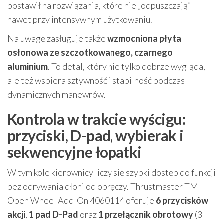
postawił na rozwiązania, które nie „odpuszczają”
nawet przy intensywnym użytkowaniu.
Na uwagę zasługuje także
wzmocniona płyta
osłonowa ze szczotkowanego, czarnego
aluminium
. To detal, który nie tylko dobrze wygląda,
ale też wspiera sztywność i stabilność podczas
dynamicznych manewrów.
Kontrola w trakcie wyścigu:
przyciski, D-pad, wybierak i
sekwencyjne łopatki
W tym kole kierownicy liczy się szybki dostęp do funkcji
bez odrywania dłoni od obręczy. Thrustmaster TM
Open Wheel Add-On 4060114 oferuje
6 przycisków
akcji
,
1 pad D-Pad
oraz
1 przełącznik obrotowy
(3