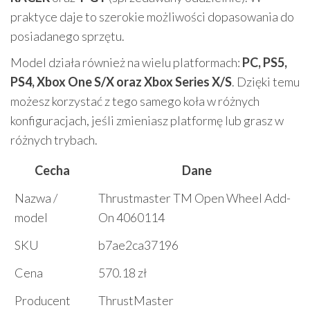
praktyce daje to szerokie możliwości dopasowania do
posiadanego sprzętu.
Model działa również na wielu platformach:
PC, PS5,
PS4, Xbox One S/X oraz Xbox Series X/S
. Dzięki temu
możesz korzystać z tego samego koła w różnych
konfiguracjach, jeśli zmieniasz platformę lub grasz w
różnych trybach.
Cecha
Dane
Nazwa /
Thrustmaster TM Open Wheel Add-
model
On 4060114
SKU
b7ae2ca37196
Cena
570.18 zł
Producent
ThrustMaster