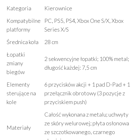
Kategoria
Kierownice
Kompatybilne
PC, PS5, PS4, Xbox One S/X, Xbox
platformy
Series X/S
Średnica koła
28 cm
Łopatki
2 sekwencyjne łopatki; 100% metal;
zmiany
długość każdej: 7,5 cm
biegów
Elementy
6 przycisków akcji + 1 pad D-Pad + 1
sterujące na
przełącznik obrotowy (3 pozycje z
kole
przyciskiem push)
Całość wykonana z metalu; uchwyty
ze skóry welurowej; płyta osłonowa
Materiały
ze szczotkowanego, czarnego