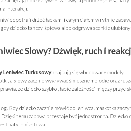
ma zachęcają do kreatywnej zabawy, a jednocześnie są na ty
na interakcji.
eniwiec potrafi drżeć łapkami i całym ciałem w rytmie zabaw,
gdy dziecko tańczy, śpiewa albo odgrywa scenki z ulubion
niwiec Slowy? Dźwięk, ruch i reakc
y Leniwiec Turkusowy
znajdują się wbudowane moduły
tki, a Slowy zacznie wygrywać śmieszne melodie oraz rusza
 sprawia, że dziecko szybko „łapie zależność” między przycis
og. Gdy dziecko zacznie mówić do leniwca, maskotka zaczy
. Dzięki temu zabawa przestaje być jednostronna. Dziecko 
 jest natychmiastowa.