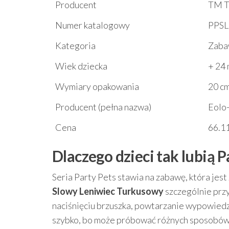
Producent
TM T
Numer katalogowy
PPSL
Kategoria
Zaba
Wiek dziecka
+ 24
Wymiary opakowania
20 cm
Producent (pełna nazwa)
Eolo-
Cena
66.11
Dlaczego dzieci tak lubią 
Seria Party Pets stawia na zabawę, która jest
Slowy Leniwiec Turkusowy
szczególnie przy
naciśnięciu brzuszka, powtarzanie wypowiedzi 
szybko, bo może próbować różnych sposobów