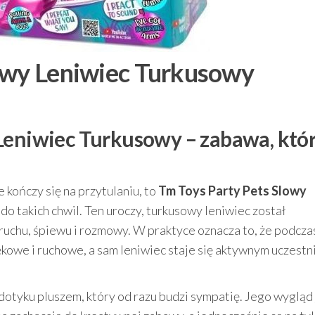
owy Leniwiec Turkusowy
Leniwiec Turkusowy – zabawa, któ
e kończy się na przytulaniu, to
Tm Toys Party Pets Slowy
do takich chwil. Ten uroczy, turkusowy leniwiec został
ruchu, śpiewu i rozmowy. W praktyce oznacza to, że podcza
owe i ruchowe, a sam leniwiec staje się aktywnym uczestn
 dotyku pluszem, który od razu budzi sympatię. Jego wygląd 