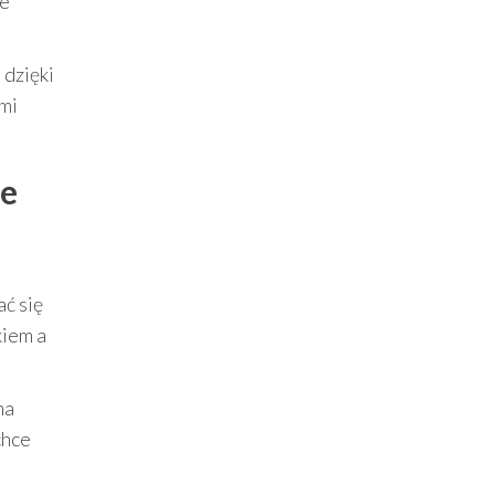
le
 dzięki
ymi
je
ć się
kiem a
na
chce