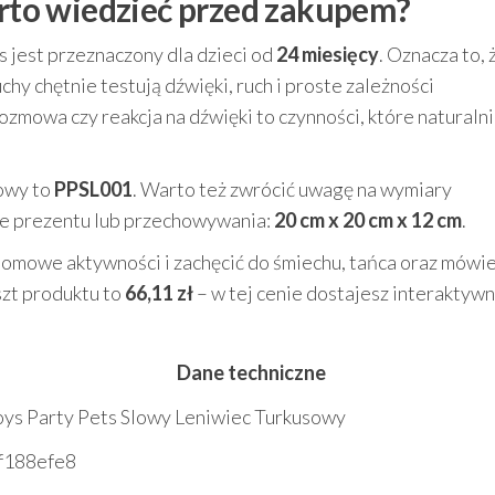
arto wiedzieć przed zakupem?
s jest przeznaczony dla dzieci od
24 miesięcy
. Oznacza to, 
y chętnie testują dźwięki, ruch i proste zależności
zmowa czy reakcja na dźwięki to czynności, które naturaln
gowy to
PPSL001
. Warto też zwrócić uwagę na wymiary
ie prezentu lub przechowywania:
20 cm x 20 cm x 12 cm
.
” domowe aktywności i zachęcić do śmiechu, tańca oraz mówi
szt produktu to
66,11 zł
– w tej cenie dostajesz interaktyw
Dane techniczne
oys Party Pets Slowy Leniwiec Turkusowy
f188efe8