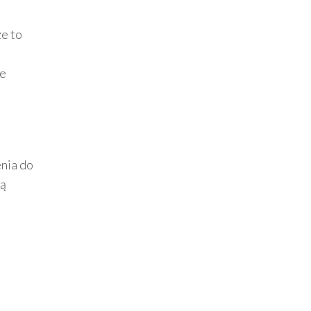
że to
ie
enia do
ną