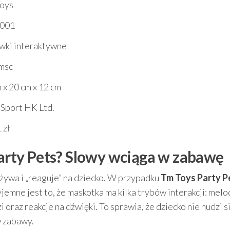
oys
001
wki interaktywne
 msc
 x 20 cm x 12 cm
Sport HK Ltd.
 zł
Party Pets? Slowy wciąga w zabawę
 żywa i „reaguje” na dziecko. W przypadku
Tm Toys Party P
jemne jest to, że maskotka ma kilka trybów interakcji: melo
oraz reakcje na dźwięki. To sprawia, że dziecko nie nudzi si
 zabawy.