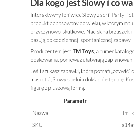
Dla kogo jest Slowy i co w
Interaktywny leniwiec Slowy z serii Party Pet
produkt dopasowany do wieku, w którym maluch
przyczynowo-skutkowe. Nacisk na brzuszek, ro
pasują do codziennej, spontanicznej zabawy.
Producentem jest
TM Toys
, a numer katalo
opakowania, ponieważ ułatwiają zaplanowan
Jeśli szukasz zabawki, która potrafi „ożywić
maskotki, Slowy spełnia dokładnie tę rolę. Ko
figurę z pluszową formą.
Parametr
Nazwa
Tm T
SKU
a14a