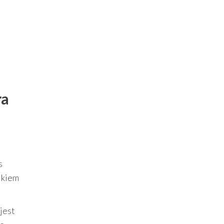
ra
s
ikiem
jest