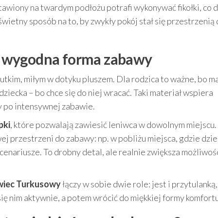
stawiony na twardym podłożu potrafi wykonywać fikołki, co 
wietny sposób na to, by zwykły pokój stał się przestrzenią
i i wygodna forma zabawy
iutkim, miłym w dotyku pluszem. Dla rodzica to ważne, bo m
dziecka – bo chce się do niej wracać. Taki materiał wspiera
y po intensywnej zabawie.
pki
, które pozwalają zawiesić leniwca w dowolnym miejscu.
j przestrzeni do zabawy: np. w pobliżu miejsca, gdzie dzi
cenariusze. To drobny detal, ale realnie zwiększa możliwoś
iwiec Turkusowy
łączy w sobie dwie role: jest i przytulanką, 
ę nim aktywnie, a potem wrócić do miękkiej formy komfortu