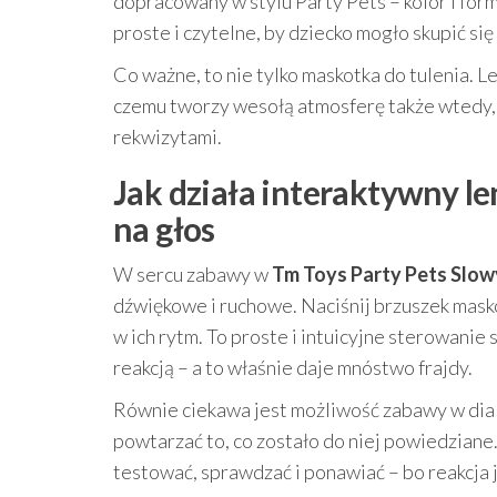
dopracowany w stylu Party Pets – kolor i for
proste i czytelne, by dziecko mogło skupić się 
Co ważne, to nie tylko maskotka do tulenia. L
czemu tworzy wesołą atmosferę także wtedy, 
rekwizytami.
Jak działa interaktywny le
na głos
W sercu zabawy w
Tm Toys Party Pets Slow
dźwiękowe i ruchowe. Naciśnij brzuszek masko
w ich rytm. To proste i intuicyjne sterowanie
reakcją – a to właśnie daje mnóstwo frajdy.
Równie ciekawa jest możliwość zabawy w dial
powtarzać to, co zostało do niej powiedziane
testować, sprawdzać i ponawiać – bo reakcja