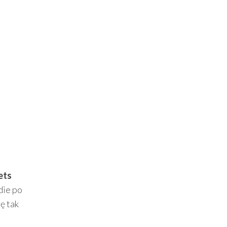
ets
die po
ę tak