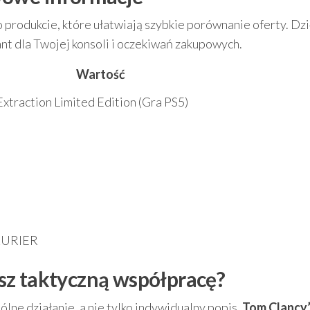
 produkcie, które ułatwiają szybkie porównanie oferty. Dzi
ant dla Twojej konsoli i oczekiwań zakupowych.
Wartość
xtraction Limited Edition (Gra PS5)
KURIER
bisz taktyczną współpracę?
spólne działanie, a nie tylko indywidualny popis,
Tom Clancy