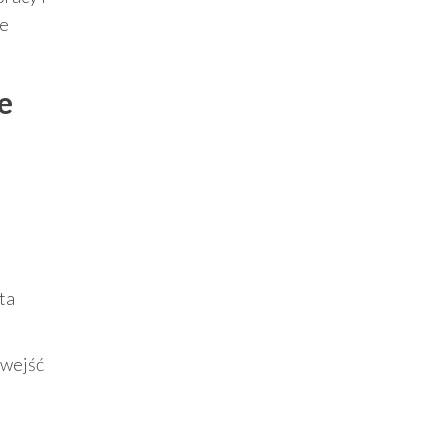
te
e
ta
 wejść