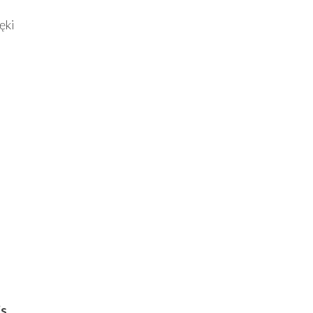
ęki
’s