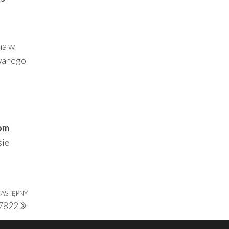
ma w
owanego
om
się
ASTĘPNY
Następny
27822
wpis