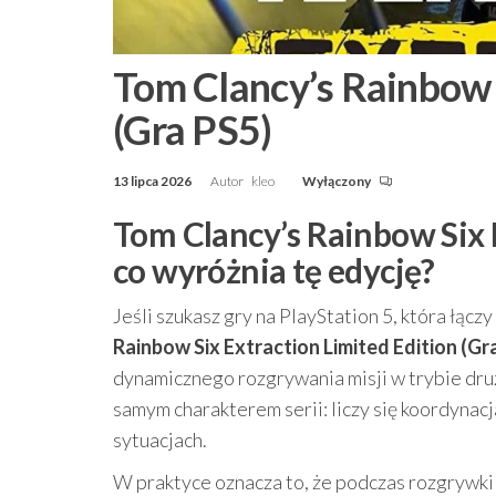
Tom Clancy’s Rainbow S
(Gra PS5)
13 lipca 2026
Autor
kleo
Wyłączony
Tom Clancy’s Rainbow Six E
co wyróżnia tę edycję?
Jeśli szukasz gry na PlayStation 5, która łąc
Rainbow Six Extraction Limited Edition (Gr
dynamicznego rozgrywania misji w trybie dr
samym charakterem serii: liczy się koordynac
sytuacjach.
W praktyce oznacza to, że podczas rozgrywki li