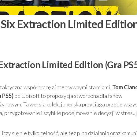
ix Extraction Limited Editio
xtraction Limited Edition (Gra PS5
zy taktyczną współpracę z intensywnymi starciami,
Tom Clanc
a PS5)
od Ubisoft to propozycja stworzona dla fanów
użynowym. Ta wersja kolekcjonerska przyciąga przede wszy
ja, przygotowanie i szybkie podejmowanie decyzji w stresu
czy się nie tylko celność, ale też plan działania oraz komun