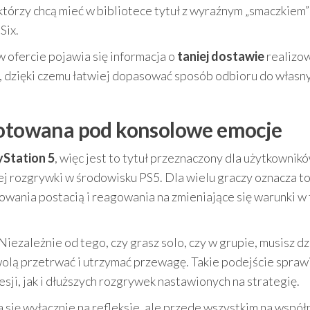
którzy chcą mieć w bibliotece tytuł z wyraźnym „smaczkiem” 
Six.
 ofercie pojawia się informacja o
taniej dostawie
realizo
, dzięki czemu łatwiej dopasować sposób odbioru do własn
ygotowana pod konsolowe emocje
yStation 5
, więc jest to tytuł przeznaczony dla użytkownik
ej rozgrywki w środowisku PS5. Dla wielu graczy oznacza t
owania postacią i reagowania na zmieniające się warunki w 
 Niezależnie od tego, czy grasz solo, czy w grupie, musisz dz
olą przetrwać i utrzymać przewagę. Takie podejście sprawi
esji, jak i dłuższych rozgrywek nastawionych na strategię.
a się wyłącznie na refleksie, ale przede wszystkim na współ