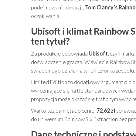
podejmowaniu decyzji,
Tom Clancy’s Rainbow
oczekiwania.
Ubisoft i klimat Rainbow S
ten tytuł?
Za produkcję odpowiada
Ubisoft
, czyli mark
doświadczenie gracza. W świecie Rainbow Six
świadomego działania w roli członka zespołu.
Limited Edition to dodatkowy argument dla osó
wyróżniające się na tle standardowych wydań. 
propozycja może okazać się trafionym wybor
Warto też pamiętać o cenie:
72.62 zł
sprawia, 
do uniwersum Rainbow Six Extraction bez prz
Dane techniczne i podsta