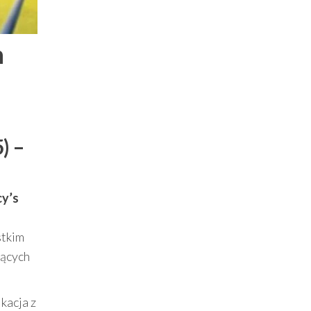
n
) –
y’s
stkim
jących
ikacja z