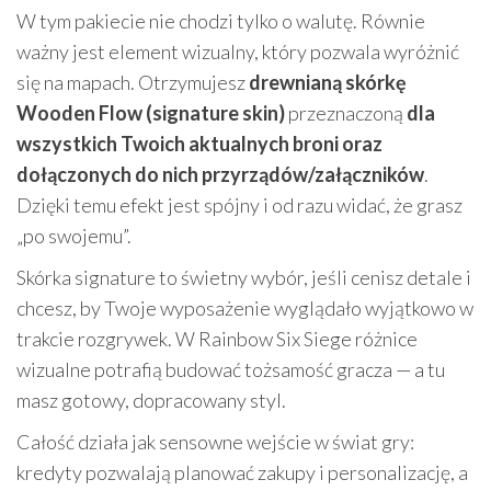
W tym pakiecie nie chodzi tylko o walutę. Równie
ważny jest element wizualny, który pozwala wyróżnić
się na mapach. Otrzymujesz
drewnianą skórkę
Wooden Flow (signature skin)
przeznaczoną
dla
wszystkich Twoich aktualnych broni oraz
dołączonych do nich przyrządów/załączników
.
Dzięki temu efekt jest spójny i od razu widać, że grasz
„po swojemu”.
Skórka signature to świetny wybór, jeśli cenisz detale i
chcesz, by Twoje wyposażenie wyglądało wyjątkowo w
trakcie rozgrywek. W Rainbow Six Siege różnice
wizualne potrafią budować tożsamość gracza — a tu
masz gotowy, dopracowany styl.
Całość działa jak sensowne wejście w świat gry:
kredyty pozwalają planować zakupy i personalizację, a