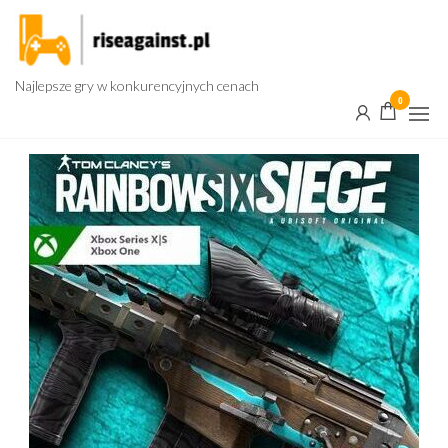
Przejdź
do
treści
Najlepsze gry w konkurencyjnych cenach
0