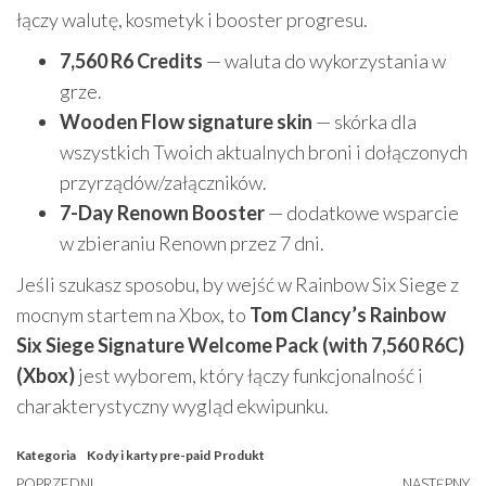
łączy walutę, kosmetyk i booster progresu.
7,560 R6 Credits
— waluta do wykorzystania w
grze.
Wooden Flow signature skin
— skórka dla
wszystkich Twoich aktualnych broni i dołączonych
przyrządów/załączników.
7-Day Renown Booster
— dodatkowe wsparcie
w zbieraniu Renown przez 7 dni.
Jeśli szukasz sposobu, by wejść w Rainbow Six Siege z
mocnym startem na Xbox, to
Tom Clancy’s Rainbow
Six Siege Signature Welcome Pack (with 7,560 R6C)
(Xbox)
jest wyborem, który łączy funkcjonalność i
charakterystyczny wygląd ekwipunku.
Kategoria
Kody i karty pre-paid
Produkt
POPRZEDNI
NASTĘPNY