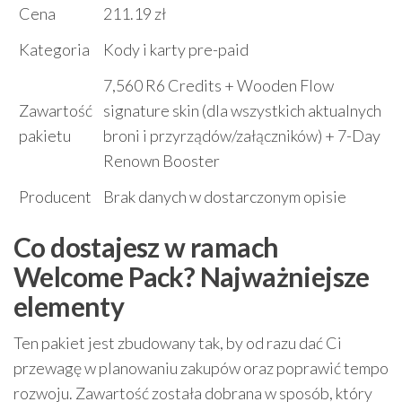
Cena
211.19 zł
Kategoria
Kody i karty pre-paid
7,560 R6 Credits + Wooden Flow
Zawartość
signature skin (dla wszystkich aktualnych
pakietu
broni i przyrządów/załączników) + 7-Day
Renown Booster
Producent
Brak danych w dostarczonym opisie
Co dostajesz w ramach
Welcome Pack? Najważniejsze
elementy
Ten pakiet jest zbudowany tak, by od razu dać Ci
przewagę w planowaniu zakupów oraz poprawić tempo
rozwoju. Zawartość została dobrana w sposób, który