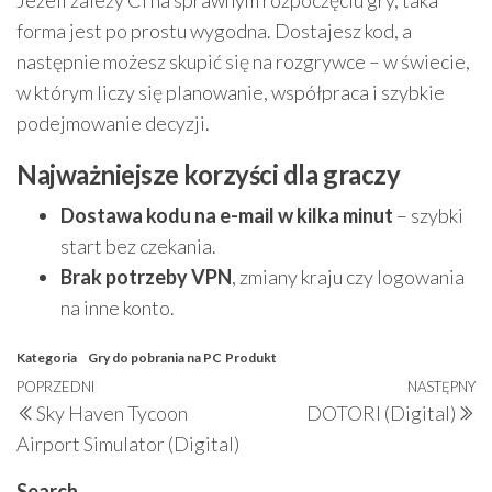
Jeżeli zależy Ci na sprawnym rozpoczęciu gry, taka
forma jest po prostu wygodna. Dostajesz kod, a
następnie możesz skupić się na rozgrywce – w świecie,
w którym liczy się planowanie, współpraca i szybkie
podejmowanie decyzji.
Najważniejsze korzyści dla graczy
Dostawa kodu na e-mail w kilka minut
– szybki
start bez czekania.
Brak potrzeby VPN
, zmiany kraju czy logowania
na inne konto.
Kategoria
Gry do pobrania na PC
Produkt
Nawigacja
Poprzedni
POPRZEDNI
NASTĘPNY
N
Sky Haven Tycoon
DOTORI (Digital)
wpisu
wpis
w
Airport Simulator (Digital)
Search