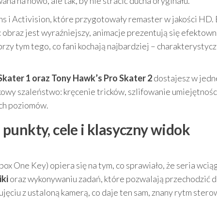
ana na nowo, ale tak, by nie stracić ducha oryginału.
 i Activision, które przygotowały remaster w jakości HD. 
obraz jest wyraźniejszy, animacje prezentują się efektowni
przy tym tego, co fani kochają najbardziej – charakterystyc
kater 1 oraz Tony Hawk’s Pro Skater 2
dostajesz w jedn
owy szaleństwo: kręcenie tricków, szlifowanie umiejętności
ych poziomów.
punkty, cele i klasyczny widok
ox One Key) opiera się na tym, co sprawiało, że seria wcią
ki
oraz wykonywaniu zadań, które pozwalają przechodzić d
ciu z ustaloną kamerą, co daje ten sam, znany rytm sterow