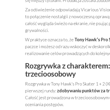
się między tytułami. Produkcja została zbudow
Za odświeżenie odpowiadają Vicarious Visions
to połączenie nostalgii z nowoczesną oprawą: 
całość wygląda świeżo na ekranie, nie psując 
grywalności.
W praktyce oznacza to, że
Tony Hawk’s Pro S
paczce i możesz od razu wskoczyć w deskorolk
realizowanie celów prowadzących do kolejn
Rozgrywka z charakterem: 
trzecioosobowy
Rozgrywka w Tony Hawk’s Pro Skater 1 + 2 (Xb
pierwszej rundy:
zdobywaniu punktów za tri
Całość jest prowadzona w trzecioosobowym uję
oceniania postępów.