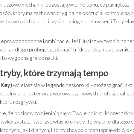
 kluczowe mechaniki pozostają wierne temu, co pamiętasz.
sób, który ma zachować oryginalne odczucia: kontrole są p
ne, bo w takich grach liczy się timing – a ten w serii Tony Ha
 nieprawdopodobne kombinacje. Jeśli lubisz wyzwania, to ten
o, jak długo próbujesz „dopiąć” trick do idealnego wyniku. 
e to wygodna gra do nauki.
 tryby, które trzymają tempo
 Key)
wcielasz się w legendę deskorolki – możesz grać jako
uje pełny pro roster oraz wprowadza nowych profesjonalist
akteru rozgrywki.
sie, że poziomy zamieniają się w Twoje boisko. Możesz skak
 wykorzystać, i tworzyć własne układy. To właśnie dlatego s
zonych, jak i dla tych, którzy chcą po prostu sprawdzić, o c