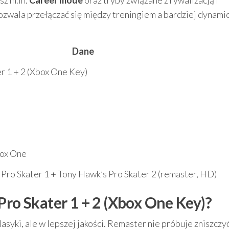
sz m.in.
Career mode
oraz tryby związane z rywalizacją i
zwala przełączać się między treningiem a bardziej dynami
Dane
r 1 + 2 (Xbox One Key)
box One
 Pro Skater 1 + Tony Hawk’s Pro Skater 2 (remaster, HD)
Pro Skater 1 + 2 (Xbox One Key)?
lasyki, ale w lepszej jakości. Remaster nie próbuje zniszczy