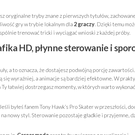
sz oryginalne tryby znane z pierwszych tytułów, zachowan
liwość gry w trybie lokalnym dla
2 graczy
. Dzięki temu mo
ólnie trenować tricki i wyciągać wnioski z każdej próby.
fika HD, płynne sterowanie i spor
ły, a to oznacza, że dostajesz podwójną porcję zawartości.
się wyraźniej, a animacje są bardziej efektowne. W prakty
a Ty łatwiej dostrzegasz momenty, w których warto wykona
 Jeśli byłeś fanem Tony Hawk’s Pro Skater w przeszłości, do
 na nowy styl. Sterowanie pozostaje gładkie i przyjemne, dz