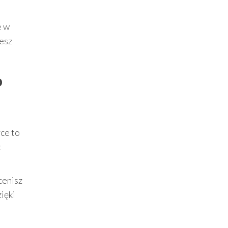
e w
żesz
o
ce to
ć
cenisz
ięki