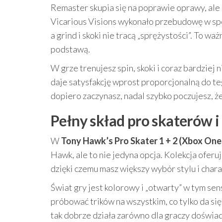
Remaster skupia się na poprawie oprawy, ale
Vicarious Visions wykonało przebudowę w spo
a grind i skoki nie tracą „sprężystości”. To waż
podstawą.
W grze trenujesz spin, skoki i coraz bardziej
daje satysfakcję wprost proporcjonalną do teg
dopiero zaczynasz, nadal szybko poczujesz, ż
Pełny skład pro skaterów i
W
Tony Hawk’s Pro Skater 1 + 2 (Xbox One
Hawk, ale to nie jedyna opcja. Kolekcja ofer
dzięki czemu masz większy wybór stylu i char
Świat gry jest kolorowy i „otwarty” w tym sen
próbować trików na wszystkim, co tylko da się
tak dobrze działa zarówno dla graczy doświadc