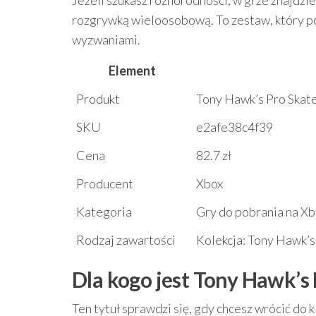
Jeżeli szukasz różnorodności, w grze znajdzie
rozgrywką wieloosobową. To zestaw, który po
wyzwaniami.
Element
Produkt
Tony Hawk’s Pro Skate
SKU
e2afe38c4f39
Cena
82.7 zł
Producent
Xbox
Kategoria
Gry do pobrania na X
Rodzaj zawartości
Kolekcja: Tony Hawk’s
Dla kogo jest Tony Hawk’s 
Ten tytuł sprawdzi się, gdy chcesz wrócić do k