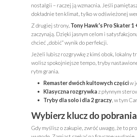
nostalgii – raczej ją wzmacnia. Jeśli pamiętasz
dokładnie ten klimat, tylko w odświeżonej wer
Z drugiej strony,
Tony Hawk’s Pro Skater 1 
zaczynają. Dzięki jasnym celom i satysfakcjo
chcieć „dobić” wynik do perfekcji.
Jeżeli lubisz rozgrywkę z kimś obok, lokalny 
wolisz spokojniejsze tempo, tryby nastawione 
rytm grania.
Remaster dwóch kultowych części
w j
Klasyczna rozgrywka
z płynnym stero
Tryby dla solo i dla 2 graczy
, w tym Ca
Wybierz klucz do pobrania
Gdy myślisz o zakupie, zwróć uwagę, że to pr
wygodę. Zamiast czekać na fizyczne wydanie, 