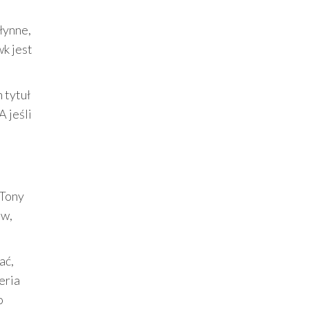
łynne,
wk jest
 tytuł
A jeśli
 Tony
ów,
ać,
eria
o