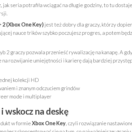
, jak seria potrafiła wciągać na długie godziny, to tu dostaj
sji.
+ 2 (Xbox One Key)
jest też dobry dla graczy, którzy dopie
nującej nauce trików szybko poczujesz progres, a potem będ
tryb 2 graczy pozwala przenieść rywalizację na kanapę. A gd
na rozwijanie umiejętności i karierę dają bardziej przystę
ednej kolekcji HD
waniem i znanym odczuciem grindów
reer mode i multiplayer
 i wskocz na deskę
odukt w formie
Xbox One Key
, czyli rozwiązanie nastawion
możesz skoncentrować się na tym, co najważniejsze: graniu.