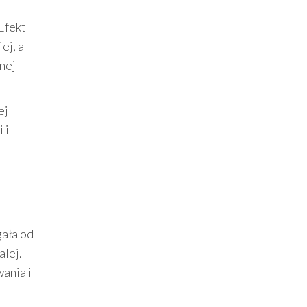
Efekt
ej, a
znej
ej
 i
gała od
alej.
ania i