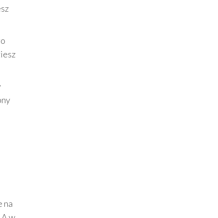
esz
ro
ziesz
y
pny
e na
 A w