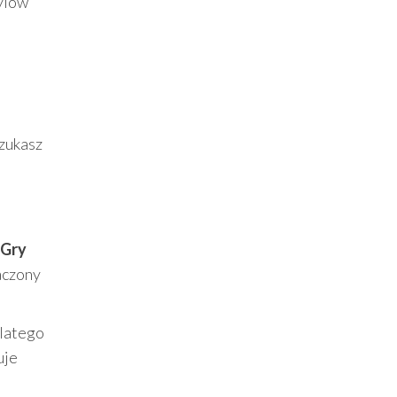
tylów
szukasz
Gry
naczony
dlatego
uje