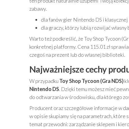
ten produkt naturalnie uzupełni Twoją kolekc
zabawy.
dla fanów gier Nintendo DS i klasycznej
dla graczy, którzy lubią rozwijać własny
Warto też podkreślić, że Toy Shop Tycoon (Gra
konkretnej platformy. Cena 115.01 zł sprawia
czegoś na prezent lub do własnej biblioteki.
Najważniejsze cechy produ
W przypadku
Toy Shop Tycoon (Gra NDS)
kl
Nintendo DS
. Dzięki temu możesz mieć pewno
do odtwarzania w środowisku, dla którego zo
Producent oraz szczegółowe informacje w dan
w opisie skupiamy się na parametrach, które s
temat przewodni: zarządzanie sklepem i kier