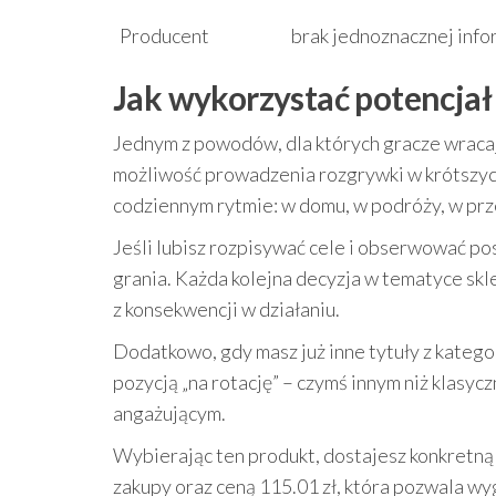
Producent
brak jednoznacznej info
Jak wykorzystać potencjał 
Jednym z powodów, dla których gracze wracaj
możliwość prowadzenia rozgrywki w krótszych
codziennym rytmie: w domu, w podróży, w pr
Jeśli lubisz rozpisywać cele i obserwować po
grania. Każda kolejna decyzja w tematyce skle
z konsekwencji w działaniu.
Dodatkowo, gdy masz już inne tytuły z katego
pozycją „na rotację” – czymś innym niż klasyc
angażującym.
Wybierając ten produkt, dostajesz konkretną
zakupy oraz ceną 115.01 zł, która pozwala w