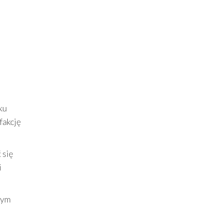
ku
fakcję
 się
i
cym