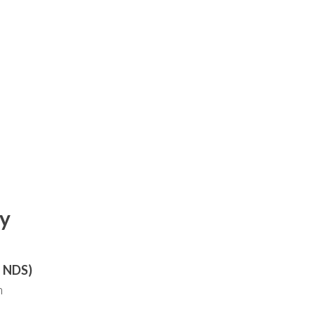
ny
a NDS)
h