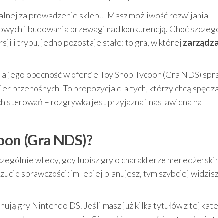
alnej za prowadzenie sklepu. Masz możliwość rozwijania
żowych i budowania przewagi nad konkurencją. Choć szczeg
ji i trybu, jedno pozostaje stałe: to gra, w której
zarządza
, a jego obecność w ofercie Toy Shop Tycoon (Gra NDS) spr
ier przenośnych. To propozycja dla tych, którzy chcą spędz
h sterowań – rozgrywka jest przyjazna i nastawiona na
coon (Gra NDS)?
czególnie wtedy, gdy lubisz gry o charakterze menedżerskim
cie sprawczości: im lepiej planujesz, tym szybciej widzis
ują gry Nintendo DS. Jeśli masz już kilka tytułów z tej kate