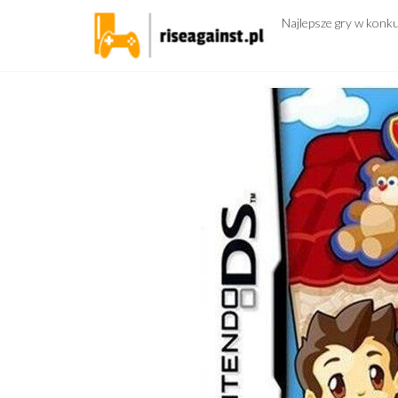
Przejdź
Najlepsze gry w konk
do
treści