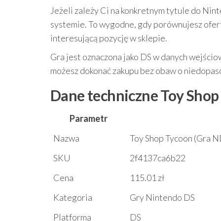
Jeżeli zależy Ci na konkretnym tytule do Nin
systemie. To wygodne, gdy porównujesz ofert
interesującą pozycję w sklepie.
Gra jest oznaczona jako DS w danych wejścio
możesz dokonać zakupu bez obaw o niedopaso
Dane techniczne Toy Shop
Parametr
Nazwa
Toy Shop Tycoon (Gra N
SKU
2f4137ca6b22
Cena
115.01 zł
Kategoria
Gry Nintendo DS
Platforma
DS