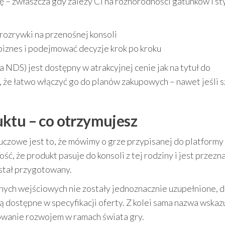
ję – zwłaszcza gdy zależy Ci na różnorodności gatunków i s
 rozrywki na przenośnej konsoli
 biznes i podejmować decyzje krok po kroku
 NDS) jest dostępny w atrakcyjnej cenie jak na tytuł do
, że łatwo włączyć go do planów zakupowych – nawet jeśli 
ktu – co otrzymujesz
uczowe jest to, że mówimy o grze przypisanej do platformy
ść, że produkt pasuje do konsoli z tej rodziny i jest przez
stał przygotowany.
ych wejściowych nie zostały jednoznacznie uzupełnione, 
ą dostępne w specyfikacji oferty. Z kolei sama nazwa wskaz
owanie rozwojem w ramach świata gry.