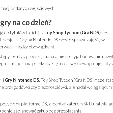
rmacji w danych wejściowych
gry na co dzień?
ą do tytułów takich jak
Toy Shop Tycoon (Gra NDS)
, jest
 sesjach. Gry na Nintendo DS często sprawdzają się w
zerwach między obowiązkami.
stępy, ten typ produkcji naturalnie sprzyja budowaniu nawy
pu i zarządzania przekłada się na dalszy rozwój i daje satys
rii
Gry Nintendo DS
, Toy Shop Tycoon (Gra NDS) może stać
zne przygodówki czy zręcznościówki, ale nadal wciągającym 
 pozycję na platformę DS, z identyfikatorem SKU ułatwiają
ygodnie zaplanować zakup bez przepłacania.