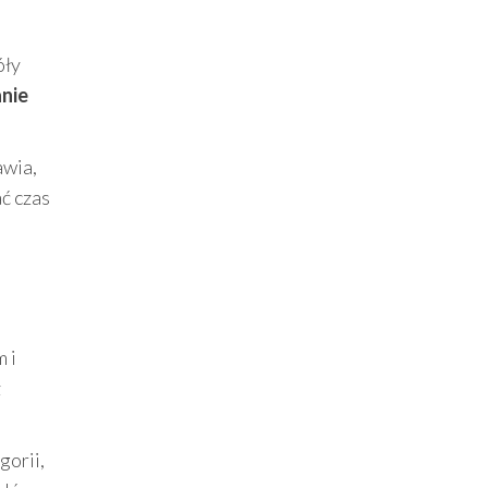
óły
nie
awia,
ać czas
 i
z
gorii,