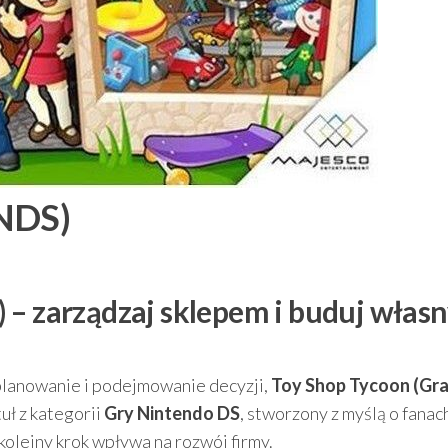
 NDS)
 – zarządzaj sklepem i buduj włas
a, planowanie i podejmowanie decyzji,
Toy Shop Tycoon (Gr
uł z kategorii
Gry Nintendo DS
, stworzony z myślą o fanac
kolejny krok wpływa na rozwój firmy.