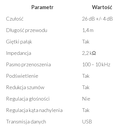
Parametr
Wartość
Czułość
26 dB +/- 4 dB
Długość przewodu
1,4 m
Giętki pałąk
Tak
Impedancja
2,2 kΩ
Pasmo przenoszenia
100 – 10 kHz
Podświetlenie
Tak
Redukcja szumów
Tak
Regulacja głośności
Nie
Regulacja kąta nachylenia
Tak
Transmisja danych
USB