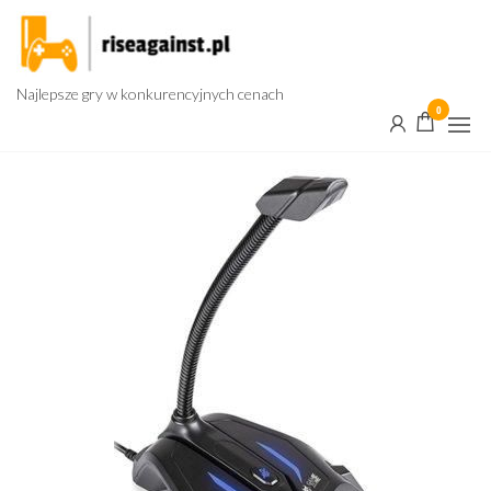
Przejdź
do
treści
Najlepsze gry w konkurencyjnych cenach
0