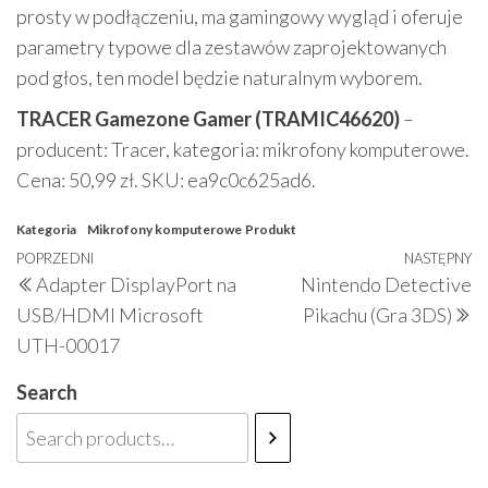
prosty w podłączeniu, ma gamingowy wygląd i oferuje
parametry typowe dla zestawów zaprojektowanych
pod głos, ten model będzie naturalnym wyborem.
TRACER Gamezone Gamer (TRAMIC46620)
–
producent: Tracer, kategoria: mikrofony komputerowe.
Cena: 50,99 zł. SKU: ea9c0c625ad6.
Kategoria
Mikrofony komputerowe
Produkt
Nawigacja
Poprzedni
POPRZEDNI
NASTĘPNY
N
Adapter DisplayPort na
Nintendo Detective
wpisu
wpis
w
USB/HDMI Microsoft
Pikachu (Gra 3DS)
UTH-00017
Search