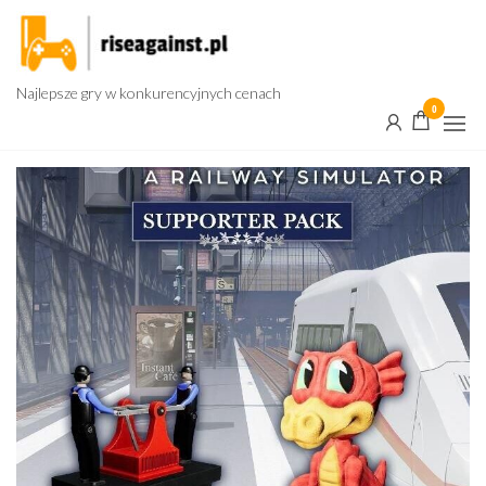
Przejdź
do
treści
Najlepsze gry w konkurencyjnych cenach
0