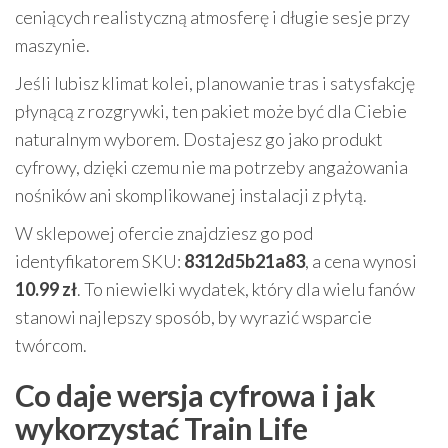
ceniących realistyczną atmosferę i długie sesje przy
maszynie.
Jeśli lubisz klimat kolei, planowanie tras i satysfakcję
płynącą z rozgrywki, ten pakiet może być dla Ciebie
naturalnym wyborem. Dostajesz go jako produkt
cyfrowy, dzięki czemu nie ma potrzeby angażowania
nośników ani skomplikowanej instalacji z płytą.
W sklepowej ofercie znajdziesz go pod
identyfikatorem SKU:
8312d5b21a83
, a cena wynosi
10.99 zł
. To niewielki wydatek, który dla wielu fanów
stanowi najlepszy sposób, by wyrazić wsparcie
twórcom.
Co daje wersja cyfrowa i jak
wykorzystać Train Life