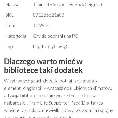
Nazwa
Train Life Supporter Pack (Digital)
SKU
8312d5b21a83
Cena
10.99 zł
Kategoria
Gry do pobrania na PC
Typ
Digital (cyfrowy)
Dlaczego warto mieć w
bibliotece taki dodatek
W cyfrowych grach dodatki potrafią działać jak
element „ciągłości” – wracasz do ulubionych klimatów,
a Twoja biblioteka rośnie wraz z tym, co lubisz
najbardziej. Train Life Supporter Pack (Digital) to
właśnie taki zakup: niewielki, łatwy do dodania i spójny
z kategorią gier do pobrania na PC.