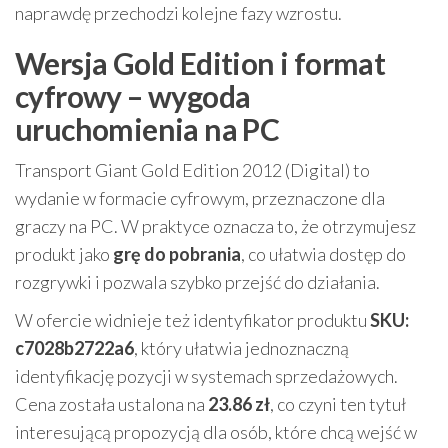
naprawdę przechodzi kolejne fazy wzrostu.
Wersja Gold Edition i format
cyfrowy – wygoda
uruchomienia na PC
Transport Giant Gold Edition 2012 (Digital) to
wydanie w formacie cyfrowym, przeznaczone dla
graczy na PC. W praktyce oznacza to, że otrzymujesz
produkt jako
grę do pobrania
, co ułatwia dostęp do
rozgrywki i pozwala szybko przejść do działania.
W ofercie widnieje też identyfikator produktu
SKU:
c7028b2722a6
, który ułatwia jednoznaczną
identyfikację pozycji w systemach sprzedażowych.
Cena została ustalona na
23.86 zł
, co czyni ten tytuł
interesującą propozycją dla osób, które chcą wejść w