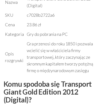
Nazwa
(Digital)
SKU
c7028b2722a6
Cena
23.86 zł
Kategoria
Gry do pobrania na PC
Gra przenosi do roku 1850 i pozwala
wcielić się w właściciela firmy
Opis
transportowej, który zaczynając ze
rozgrywki
skromnym kapitałem tworzy potężną
firmę o międzynarodowym zasięgu
Komu spodoba się Transport
Giant Gold Edition 2012
(Digital)?