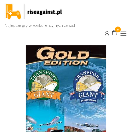
Przejdź
do
treści
Najlepsze gry w konkurencyjnych cenach
0