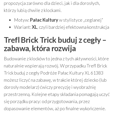
propozycja zarówno dla dzieci, jak i dla dorosłych,
którzy lubią chwile z klockami.
Motyw:
Pałac Kultury
w stylistyce „ceglanej”
Wariant:
XL
, czyli bardziej efektowna konstrukcja
Trefl Brick Trick buduj z cegły –
zabawa, która rozwija
Budowanie z klocków to jedna z tych aktywności, które
naturalnie wspierają rozwój. W przypadku Trefl Brick
Trick buduj z cegły Podróże Pałac Kultury XL 61383
możesz liczyć na zabawę, w trakcie której dziecko (lub
dorosły modelarz) ćwiczy precyzję i wyobraźnię
przestrzenną. Kolejne etapy składania pomagają uczyć
się porządku pracy: od przygotowania, przez
dopasowanie elementów, aż po finalne wykończenie.