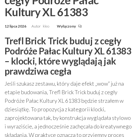
Kultury XL 61383
12 lipca 2026
Autor
kleo
Wyłączony
Trefl Brick Trick buduj z cegły
Podróże Pałac Kultury XL 61383
– klocki, które wyglądają jak
prawdziwa cegła
Jeśli szukasz zestawu, który daje efekt „wow” już na
etapie budowania, Trefl Brick Trick buduj z cegły
Podróże Pałac Kultury XL 61383 będzie strzałem w
dziesiątkę. To propozycja z kategorii klocki,
zaprojektowana tak, by konstrukcja wyglądała stylowo
i wyraziście, a jednocześnie zachęcała do kreatywnego
składania. W praktyce oznacza to przyjemny proces