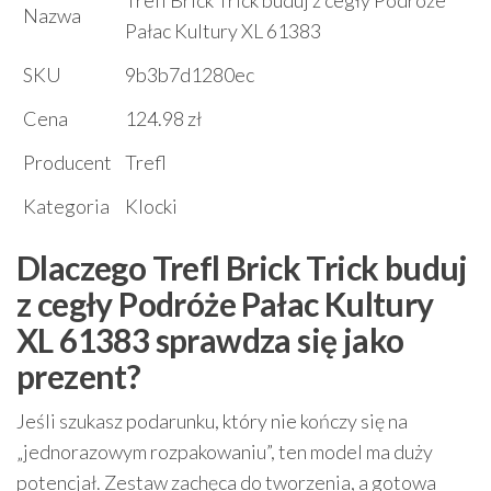
Nazwa
Pałac Kultury XL 61383
SKU
9b3b7d1280ec
Cena
124.98 zł
Producent
Trefl
Kategoria
Klocki
Dlaczego Trefl Brick Trick buduj
z cegły Podróże Pałac Kultury
XL 61383 sprawdza się jako
prezent?
Jeśli szukasz podarunku, który nie kończy się na
„jednorazowym rozpakowaniu”, ten model ma duży
potencjał. Zestaw zachęca do tworzenia, a gotowa