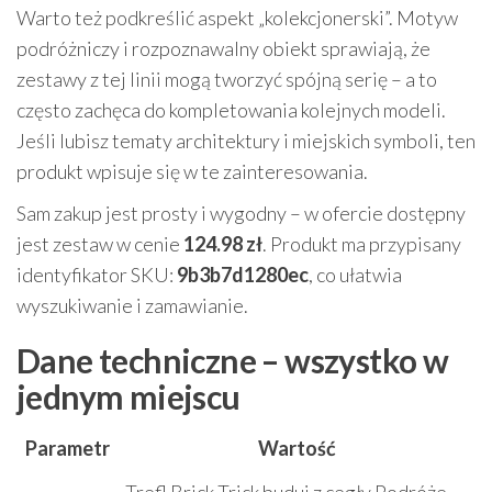
Warto też podkreślić aspekt „kolekcjonerski”. Motyw
podróżniczy i rozpoznawalny obiekt sprawiają, że
zestawy z tej linii mogą tworzyć spójną serię – a to
często zachęca do kompletowania kolejnych modeli.
Jeśli lubisz tematy architektury i miejskich symboli, ten
produkt wpisuje się w te zainteresowania.
Sam zakup jest prosty i wygodny – w ofercie dostępny
jest zestaw w cenie
124.98 zł
. Produkt ma przypisany
identyfikator SKU:
9b3b7d1280ec
, co ułatwia
wyszukiwanie i zamawianie.
Dane techniczne – wszystko w
jednym miejscu
Parametr
Wartość
Trefl Brick Trick buduj z cegły Podróże