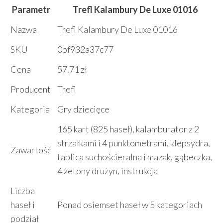
Parametr
Trefl Kalambury De Luxe 01016
Nazwa
Trefl Kalambury De Luxe 01016
SKU
0bf932a37c77
Cena
57.71 zł
Producent
Trefl
Kategoria
Gry dziecięce
165 kart (825 haseł), kalamburator z 2
strzałkami i 4 punktometrami, klepsydra,
Zawartość
tablica suchościeralna i mazak, gąbeczka,
4 żetony drużyn, instrukcja
Liczba
haseł i
Ponad osiemset haseł w 5 kategoriach
podział