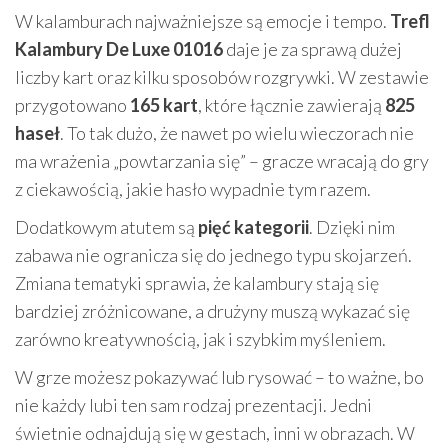
W kalamburach najważniejsze są emocje i tempo.
Trefl
Kalambury De Luxe 01016
daje je za sprawą dużej
liczby kart oraz kilku sposobów rozgrywki. W zestawie
przygotowano
165 kart
, które łącznie zawierają
825
haseł
. To tak dużo, że nawet po wielu wieczorach nie
ma wrażenia „powtarzania się” – gracze wracają do gry
z ciekawością, jakie hasło wypadnie tym razem.
Dodatkowym atutem są
pięć kategorii
. Dzięki nim
zabawa nie ogranicza się do jednego typu skojarzeń.
Zmiana tematyki sprawia, że kalambury stają się
bardziej zróżnicowane, a drużyny muszą wykazać się
zarówno kreatywnością, jak i szybkim myśleniem.
W grze możesz pokazywać lub rysować – to ważne, bo
nie każdy lubi ten sam rodzaj prezentacji. Jedni
świetnie odnajdują się w gestach, inni w obrazach. W