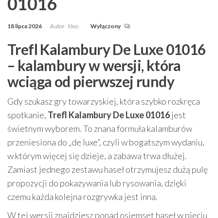
01016
18 lipca 2026
Autor
kleo
Wyłączony
Trefl Kalambury De Luxe 01016
– kalambury w wersji, która
wciąga od pierwszej rundy
Gdy szukasz gry towarzyskiej, która szybko rozkręca
spotkanie,
Trefl Kalambury De Luxe 01016
jest
świetnym wyborem. To znana formuła kalamburów
przeniesiona do „de luxe”, czyli w bogatszym wydaniu,
w którym więcej się dzieje, a zabawa trwa dłużej.
Zamiast jednego zestawu haseł otrzymujesz dużą pulę
propozycji do pokazywania lub rysowania, dzięki
czemu każda kolejna rozgrywka jest inna.
W tej wersji znajdziesz ponad osiemset haseł w pięciu