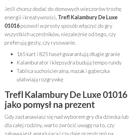
Jeśli chcesz dodać do domowych wieczorów trochę
energii i kreatywności,
Trefl Kalambury De Luxe
01016
pozwoli w prosty sposób włączyć do gry
wszystkich uczestników, niezależnie od tego, czy
preferują gesty, czy rysowanie.
165 kart i 825 haseł gwarantują długie granie
Kalamburator i klepsydra budują tempo rundy
Tablica suchościeralna, mazak i gąbeczka
ułatwiają rozgrywkę
Trefl Kalambury De Luxe 01016
jako pomysł na prezent
Gdy zastanawiasz się nad wyborem gry dla dziecka lub
dla całej rodziny, warto zwrócić uwagę na to, czy
zabawa jest angażująca i czy daje przestrzeń na