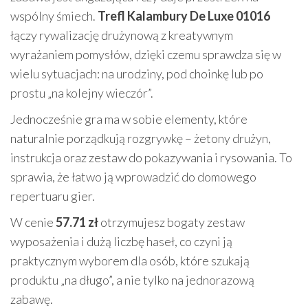
wspólny śmiech.
Trefl Kalambury De Luxe 01016
łączy rywalizację drużynową z kreatywnym
wyrażaniem pomysłów, dzięki czemu sprawdza się w
wielu sytuacjach: na urodziny, pod choinkę lub po
prostu „na kolejny wieczór”.
Jednocześnie gra ma w sobie elementy, które
naturalnie porządkują rozgrywkę – żetony drużyn,
instrukcja oraz zestaw do pokazywania i rysowania. To
sprawia, że łatwo ją wprowadzić do domowego
repertuaru gier.
W cenie
57.71 zł
otrzymujesz bogaty zestaw
wyposażenia i dużą liczbę haseł, co czyni ją
praktycznym wyborem dla osób, które szukają
produktu „na długo”, a nie tylko na jednorazową
zabawę.