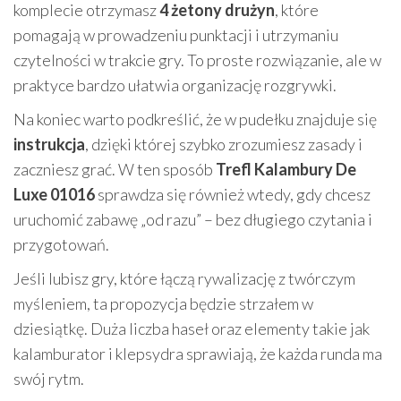
komplecie otrzymasz
4 żetony drużyn
, które
pomagają w prowadzeniu punktacji i utrzymaniu
czytelności w trakcie gry. To proste rozwiązanie, ale w
praktyce bardzo ułatwia organizację rozgrywki.
Na koniec warto podkreślić, że w pudełku znajduje się
instrukcja
, dzięki której szybko zrozumiesz zasady i
zaczniesz grać. W ten sposób
Trefl Kalambury De
Luxe 01016
sprawdza się również wtedy, gdy chcesz
uruchomić zabawę „od razu” – bez długiego czytania i
przygotowań.
Jeśli lubisz gry, które łączą rywalizację z twórczym
myśleniem, ta propozycja będzie strzałem w
dziesiątkę. Duża liczba haseł oraz elementy takie jak
kalamburator i klepsydra sprawiają, że każda runda ma
swój rytm.