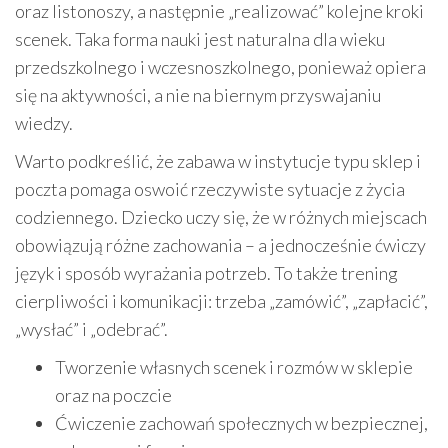
oraz listonoszy, a następnie „realizować” kolejne kroki
scenek. Taka forma nauki jest naturalna dla wieku
przedszkolnego i wczesnoszkolnego, ponieważ opiera
się na aktywności, a nie na biernym przyswajaniu
wiedzy.
Warto podkreślić, że zabawa w instytucje typu sklep i
poczta pomaga oswoić rzeczywiste sytuacje z życia
codziennego. Dziecko uczy się, że w różnych miejscach
obowiązują różne zachowania – a jednocześnie ćwiczy
język i sposób wyrażania potrzeb. To także trening
cierpliwości i komunikacji: trzeba „zamówić”, „zapłacić”,
„wysłać” i „odebrać”.
Tworzenie własnych scenek i rozmów w sklepie
oraz na poczcie
Ćwiczenie zachowań społecznych w bezpiecznej,