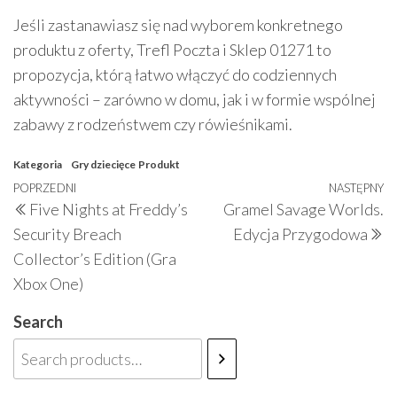
Jeśli zastanawiasz się nad wyborem konkretnego
produktu z oferty, Trefl Poczta i Sklep 01271 to
propozycja, którą łatwo włączyć do codziennych
aktywności – zarówno w domu, jak i w formie wspólnej
zabawy z rodzeństwem czy rówieśnikami.
Kategoria
Gry dziecięce
Produkt
Nawigacja
Poprzedni
POPRZEDNI
NASTĘPNY
N
Five Nights at Freddy’s
Gramel Savage Worlds.
wpisu
wpis
w
Security Breach
Edycja Przygodowa
Collector’s Edition (Gra
Xbox One)
Search