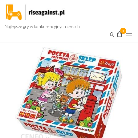
Przejdź
do
treści
Najlepsze gry w konkurencyjnych cenach
0