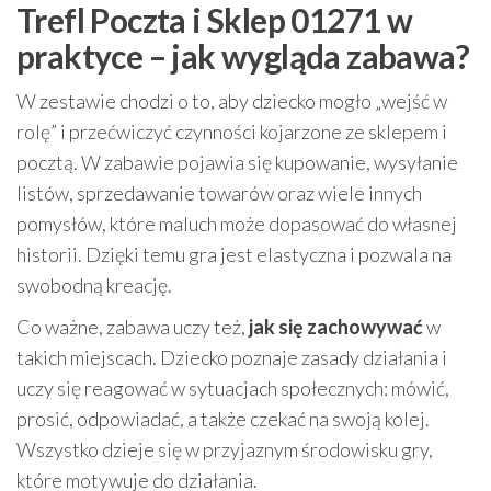
Trefl Poczta i Sklep 01271 w
praktyce – jak wygląda zabawa?
W zestawie chodzi o to, aby dziecko mogło „wejść w
rolę” i przećwiczyć czynności kojarzone ze sklepem i
pocztą. W zabawie pojawia się kupowanie, wysyłanie
listów, sprzedawanie towarów oraz wiele innych
pomysłów, które maluch może dopasować do własnej
historii. Dzięki temu gra jest elastyczna i pozwala na
swobodną kreację.
Co ważne, zabawa uczy też,
jak się zachowywać
w
takich miejscach. Dziecko poznaje zasady działania i
uczy się reagować w sytuacjach społecznych: mówić,
prosić, odpowiadać, a także czekać na swoją kolej.
Wszystko dzieje się w przyjaznym środowisku gry,
które motywuje do działania.