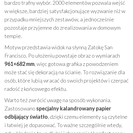
bardzo trafny wybór. 2000 elementów pozwala wejść
w większe, bardziej satysfakcjonujące wyzwanie niż w
przypadku mniejszych zestawów, a jednocześnie
pozostaje przyjemne do zrealizowania w domowym
tempie.
Motyw przedstawia widok na słynną Zatokę San
Francisco. Po ułożeniu powstaje obraz o wymiarach
961×682 mm
, więc gotowa grafika z powodzeniem
może stać się dekoracją na ścianie. To rozwiązanie dla
osób, które lubią wracać do swoich projektów i czerpać
radość z końcowego efektu.
Warto też zwrócić uwagę na sposób wykonania.
Zastosowano
specjalny kalandrowany papier
odbijający światło
, dzięki czemu elementy są czytelne
i łatwiej je dopasować. To ważne szczególnie wtedy,