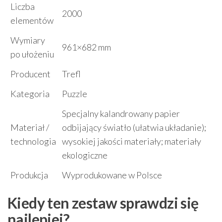
Liczba
2000
elementów
Wymiary
961×682 mm
po ułożeniu
Producent
Trefl
Kategoria
Puzzle
Specjalny kalandrowany papier
Materiał /
odbijający światło (ułatwia układanie);
technologia
wysokiej jakości materiały; materiały
ekologiczne
Produkcja
Wyprodukowane w Polsce
Kiedy ten zestaw sprawdzi się
najlepiej?