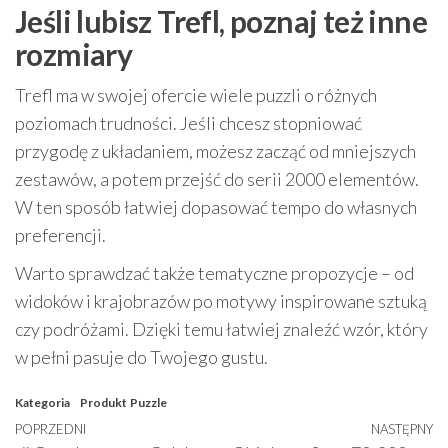
Jeśli lubisz Trefl, poznaj też inne
rozmiary
Trefl ma w swojej ofercie wiele puzzli o różnych
poziomach trudności. Jeśli chcesz stopniować
przygodę z układaniem, możesz zacząć od mniejszych
zestawów, a potem przejść do serii 2000 elementów.
W ten sposób łatwiej dopasować tempo do własnych
preferencji.
Warto sprawdzać także tematyczne propozycje – od
widoków i krajobrazów po motywy inspirowane sztuką
czy podróżami. Dzięki temu łatwiej znaleźć wzór, który
w pełni pasuje do Twojego gustu.
Kategoria
Produkt
Puzzle
Nawigacja
Poprzedni
POPRZEDNI
NASTĘPNY
N