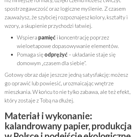
niż mniejsze formaty, dzięki czemu możesz ćwiczyć
spostrzegawczość oraz logiczne myślenie. Z czasem
zauważysz, że szybciej rozpoznajesz kolory, kształty i
wzory, a skupienie przychodzi łatwiej.
Wspiera
pamięć
i koncentrację poprzez
wieloetapowe dopasowywanie elementów.
Pomaga się
odprężyć
– układanie staje się
domowym „czasem dla siebie”.
Gotowy obraz daje jeszcze jedną satysfakcję: możesz
go oprawić lub powiesić, urozmaicając wnętrze
mieszkania. W końcu to nie tylko zabawa, ale też efekt,
który zostaje z Tobą na dłużej.
Materiał i wykonanie:
kalandrowany papier, produkcja
w Polsce i podejście ekologiczne