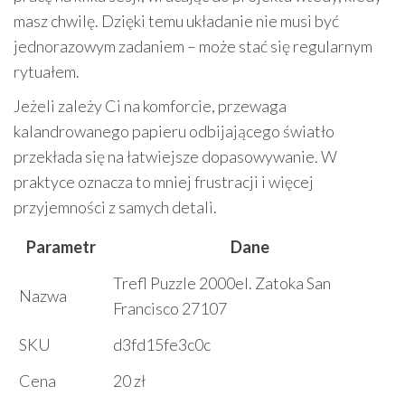
masz chwilę. Dzięki temu układanie nie musi być
jednorazowym zadaniem – może stać się regularnym
rytuałem.
Jeżeli zależy Ci na komforcie, przewaga
kalandrowanego papieru odbijającego światło
przekłada się na łatwiejsze dopasowywanie. W
praktyce oznacza to mniej frustracji i więcej
przyjemności z samych detali.
Parametr
Dane
Trefl Puzzle 2000el. Zatoka San
Nazwa
Francisco 27107
SKU
d3fd15fe3c0c
Cena
20 zł