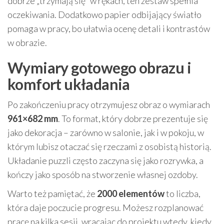
dobrze „trzymają się” w rękach, ten zestaw spełnia
oczekiwania. Dodatkowo papier odbijający światło
pomaga w pracy, bo ułatwia ocenę detali i kontrastów
w obrazie.
Wymiary gotowego obrazu i
komfort układania
Po zakończeniu pracy otrzymujesz obraz o wymiarach
961×682 mm
. To format, który dobrze prezentuje się
jako dekoracja – zarówno w salonie, jak i w pokoju, w
którym lubisz otaczać się rzeczami z osobistą historią.
Układanie puzzli często zaczyna się jako rozrywka, a
kończy jako sposób na stworzenie własnej ozdoby.
Warto też pamiętać, że
2000 elementów
to liczba,
która daje poczucie progresu. Możesz rozplanować
pracę na kilka sesji, wracając do projektu wtedy, kiedy