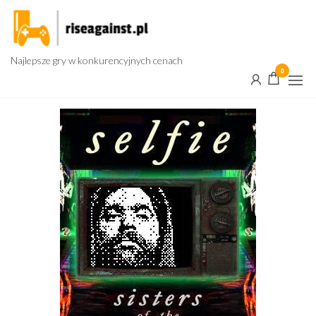
Przejdź
do
treści
Najlepsze gry w konkurencyjnych cenach
0