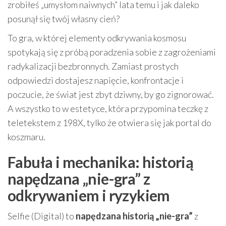
zrobiłeś „umysłom naiwnych” lata temu i jak daleko
posunął się twój własny cień?
To gra, w której elementy odkrywania kosmosu
spotykają się z próbą poradzenia sobie z zagrożeniami
radykalizacji bezbronnych. Zamiast prostych
odpowiedzi dostajesz napięcie, konfrontacje i
poczucie, że świat jest zbyt dziwny, by go zignorować.
A wszystko to w estetyce, która przypomina teczkę z
teletekstem z 198X, tylko że otwiera się jak portal do
koszmaru.
Fabuła i mechanika: historią
napędzana „nie-gra” z
odkrywaniem i ryzykiem
Selfie (Digital) to
napędzana historią „nie-gra”
z