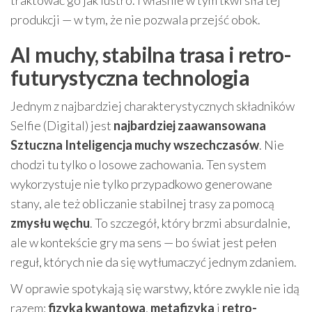
traktować go jak lustro. I właśnie w tym tkwi siła tej
produkcji — w tym, że nie pozwala przejść obok.
AI muchy, stabilna trasa i retro-
futurystyczna technologia
Jednym z najbardziej charakterystycznych składników
Selfie (Digital) jest
najbardziej zaawansowana
Sztuczna Inteligencja muchy wszechczasów
. Nie
chodzi tu tylko o losowe zachowania. Ten system
wykorzystuje nie tylko przypadkowo generowane
stany, ale też obliczanie stabilnej trasy za pomocą
zmysłu węchu
. To szczegół, który brzmi absurdalnie,
ale w kontekście gry ma sens — bo świat jest pełen
reguł, których nie da się wytłumaczyć jednym zdaniem.
W oprawie spotykają się warstwy, które zwykle nie idą
razem:
fizyka kwantowa
,
metafizyka
i
retro-