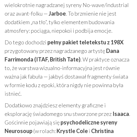
wielokrotnie nagradzanej syreny No-wave/industrial
oraz avant-folku —
Jarboe
. To brzmienie nie jest
dodatkiem „na tło”, tylko elementem budowania
atmosfery: pociąga, niepokoi i podbija emocje.
Do tego dochodzi
pełny pakiet teletekstu z 198X
przygotowany przez nagradzanego artystę
Dana
Farrimonda (ITAF, British Tate)
. W praktyce oznacza
to, że warstwa wizualno-informacyjna jest równie
ważna jak fabuła — jakbyś dostawał fragmenty świata
w formie kodu z epoki, która nigdy nie powinna była
istnieć.
Dodatkowo znajdziesz elementy graficzne i
eksplorację świadomego snu stworzone przez
Isaaca
.
Gościnnie pojawiają się
psychodeliczne syreny
Neurosoup
(w rolach:
Krystle Cole
i
Christina