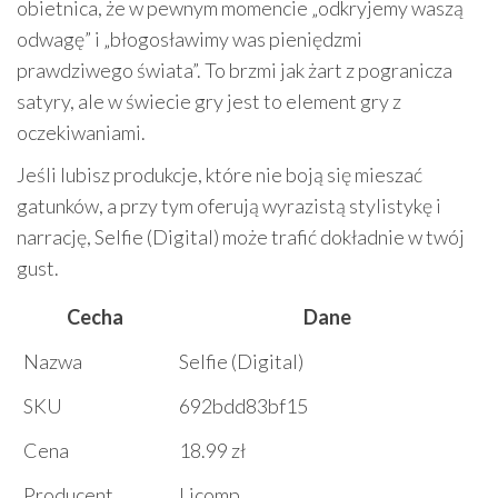
obietnica, że w pewnym momencie „odkryjemy waszą
odwagę” i „błogosławimy was pieniędzmi
prawdziwego świata”. To brzmi jak żart z pogranicza
satyry, ale w świecie gry jest to element gry z
oczekiwaniami.
Jeśli lubisz produkcje, które nie boją się mieszać
gatunków, a przy tym oferują wyrazistą stylistykę i
narrację, Selfie (Digital) może trafić dokładnie w twój
gust.
Cecha
Dane
Nazwa
Selfie (Digital)
SKU
692bdd83bf15
Cena
18.99 zł
Producent
Licomp