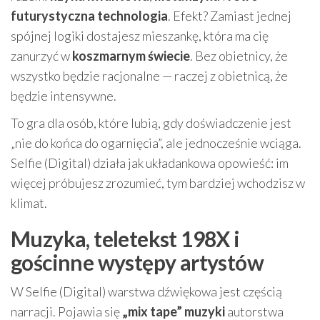
futurystyczna technologia
. Efekt? Zamiast jednej
spójnej logiki dostajesz mieszankę, która ma cię
zanurzyć w
koszmarnym świecie
. Bez obietnicy, że
wszystko będzie racjonalne — raczej z obietnicą, że
będzie intensywne.
To gra dla osób, które lubią, gdy doświadczenie jest
„nie do końca do ogarnięcia”, ale jednocześnie wciąga.
Selfie (Digital) działa jak układankowa opowieść: im
więcej próbujesz zrozumieć, tym bardziej wchodzisz w
klimat.
Muzyka, teletekst 198X i
gościnne występy artystów
W Selfie (Digital) warstwa dźwiękowa jest częścią
narracji. Pojawia się
„mix tape” muzyki
autorstwa