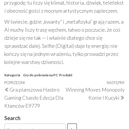
przygodę: tu liczy się klimat, historia, dźwięk, teletekst
i obecność gości z mocnym artystycznym zapleczem.
W świecie, gdzie „kwanty” i „metafizyka” grają razem, a
AI muchy liczy trasę węchem, łatwo o poczucie, że coś
dzieje się nie tak — i właśnie dlatego chce się
sprawdzać dalej. Selfie (Digital) daje tę energię: nie
kończy się na jednym wrażeniu, tylko prowadzi przez
kolejne warstwy dziwności.
Kategoria
Gry do pobrania na PC
Produkt
Nawigacja
Poprzedni
POPRZEDNI
NASTĘPNY
N
Gra planszowa Hasbro
Winning Moves Monopoly
wpisu
wpis
w
Gaming Cluedo Edycja Dla
Konie I Kucyki
Kłamców E9779
Search