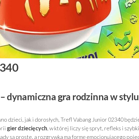
2340
 – dynamiczna gra rodzinna w stylu
wno dzieci, jak i dorosłych, Trefl Vabang Junior 02340 będzi
rii
gier dziecięcych
, w której liczy się spryt, refleks i szybk
asady są proste, a rozgrywka ma formę emocjonującego poje