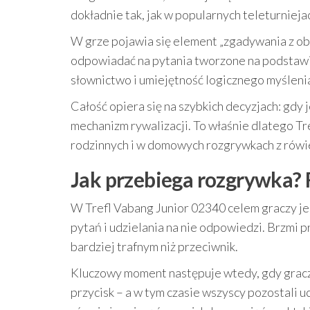
dokładnie tak, jak w popularnych teleturnieja
W grze pojawia się element „zgadywania z obra
odpowiadać na pytania tworzone na podstawie 
słownictwo i umiejętność logicznego myślenia,
Całość opiera się na szybkich decyzjach: gdy
mechanizm rywalizacji. To właśnie dlatego Tr
rodzinnych i w domowych rozgrywkach z rówi
Jak przebiega rozgrywka? R
W Trefl Vabang Junior 02340 celem graczy j
pytań i udzielania na nie odpowiedzi. Brzmi p
bardziej trafnym niż przeciwnik.
Kluczowy moment następuje wtedy, gdy gracz
przycisk – a w tym czasie wszyscy pozostali 