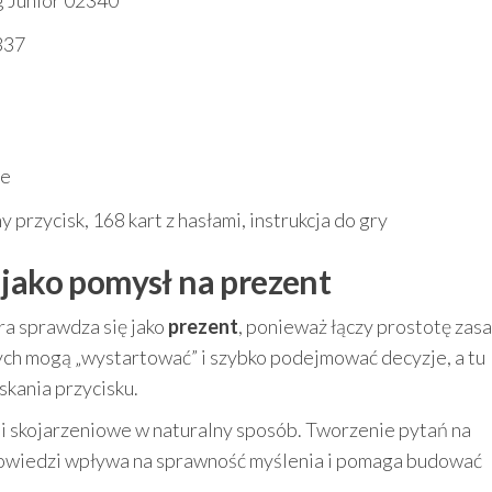
g Junior 02340
337
ce
y przycisk, 168 kart z hasłami, instrukcja do gry
 jako pomysł na prezent
ra sprawdza się jako
prezent
, ponieważ łączy prostotę zasa
órych mogą „wystartować” i szybko podejmować decyzje, a tu
skania przycisku.
 i skojarzeniowe w naturalny sposób. Tworzenie pytań na
dpowiedzi wpływa na sprawność myślenia i pomaga budować