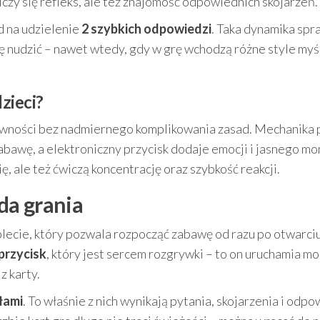
Liczy się refleks, ale też znajomość odpowiednich skojarzeń.
d na udzielenie
2 szybkich odpowiedzi
. Taka dynamika spr
ię nudzić – nawet wtedy, gdy w grę wchodzą różne style myśl
zieci?
ywności bez nadmiernego komplikowania zasad. Mechanika p
abawę, a elektroniczny przycisk dodaje emocji i jasnego m
ię, ale też ćwiczą koncentrację oraz szybkość reakcji.
da grania
lecie, który pozwala rozpocząć zabawę od razu po otwarci
przycisk
, który jest sercem rozgrywki – to on uruchamia m
z karty.
łami
. To właśnie z nich wynikają pytania, skojarzenia i odpo