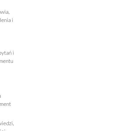
awia,
enia i
ytań i
omentu
u
oment
wiedzi,