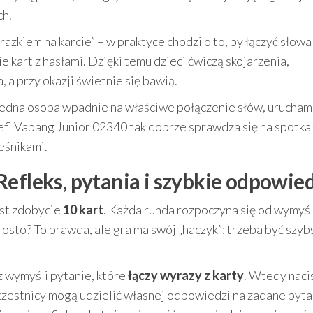
ch.
zkiem na karcie” – w praktyce chodzi o to, by łączyć słowa 
kart z hasłami. Dzięki temu dzieci ćwiczą skojarzenia,
 a przy okazji świetnie się bawią.
 jedna osoba wpadnie na właściwe połączenie słów, uruchami
efl Vabang Junior 02340 tak dobrze sprawdza się na spotka
eśnikami.
efleks, pytania i szybkie odpowied
est zdobycie
10 kart
. Każda runda rozpoczyna się od wymyś
rosto? To prawda, ale gra ma swój „haczyk”: trzeba być szyb
 wymyśli pytanie, które
łączy wyrazy z karty
. Wtedy naci
uczestnicy mogą udzielić własnej odpowiedzi na zadane pyta