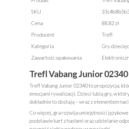
Produkt
Trefl Vaban
SKU
33c4b8b5b
Cena
88.82 zł
Producent
Trefl
Kategoria
Gry dziecię
Zawartość opakowania
Elektroniczn
Trefl Vabang Junior 02340
Trefl Vabang Junior 02340 to propozycja, któ
emocjami rywalizacji. Dzieci lubią gry, w kt
dokładnie to dostają – wraz z elementem naci
Co więcej, gra rozwija umiejętności językowe
podstawie kart z hasłami oraz udzielanie o
pewność siebie podczas wypowiedzi.