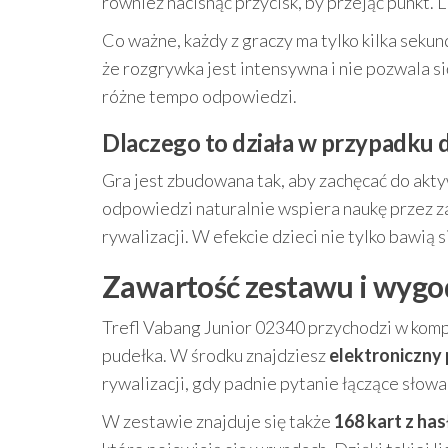
również nacisnąć przycisk, by przejąć punkt. 
Co ważne, każdy z graczy ma tylko kilka sekun
że rozgrywka jest intensywna i nie pozwala s
różne tempo odpowiedzi.
Dlaczego to działa w przypadku d
Gra jest zbudowana tak, aby zachęcać do akt
odpowiedzi naturalnie wspiera naukę przez z
rywalizacji. W efekcie dzieci nie tylko bawią s
Zawartość zestawu i wygo
Trefl Vabang Junior 02340 przychodzi w komp
pudełka. W środku znajdziesz
elektroniczny 
rywalizacji, gdy padnie pytanie łączące słowa 
W zestawie znajduje się także
168 kart z has