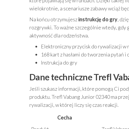
które pojawiają się w rundach. Dzięki takiej l
wielokrotnie, a scenariusze zabawy wciąż będ
Na końcu otrzymujesz
instrukcję do gry
, dzi
rozgrywki. To ważne szczególnie wtedy, gdy 
aktywność dla rodzeństwa.
Elektroniczny przycisk do rywalizacji w
168 kart z hasłami do tworzenia pytań i
Instrukcja do gry
Dane techniczne Trefl Vab
Jeśli szukasz informacji, które pomogą Ci po
produktu. Trefl Vabang Junior 02340 ma przej
rywalizacji, w której liczy się czas reakcji.
Cecha