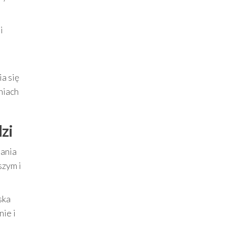
i
a się
niach
zi
lania
szym i
ska
nie i