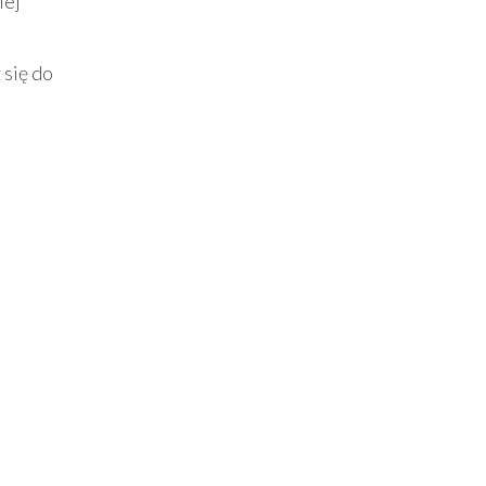
iej
 się do