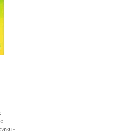
e
ie
dynku –