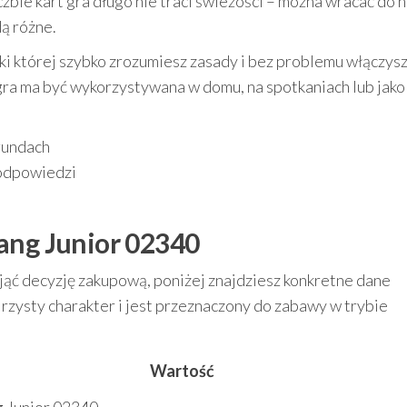
iczbie kart gra długo nie traci świeżości – można wracać do n
ą różne.
ęki której szybko zrozumiesz zasady i bez problemu włączysz
gra ma być wykorzystywana w domu, na spotkaniach lub jako
 rundach
 odpowiedzi
ang Junior 02340
djąć decyzję zakupową, poniżej znajdziesz konkretne dane
rzysty charakter i jest przeznaczony do zabawy w trybie
Wartość