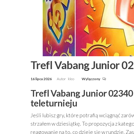
Trefl Vabang Junior 0
16 lipca 2026
Autor
kleo
Wyłączony
Trefl Vabang Junior 02340
teleturnieju
Jeśli lubisz gry, które potrafią wciągnąć zaró
strzałem w dziesiątkę. To propozycja z katego
reagowanie na to, co dzieje się w rundzie. Z