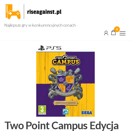
Przejdź
do
treści
Najlepsze gry w konkurencyjnych cenach
0
Two Point Campus Edycja