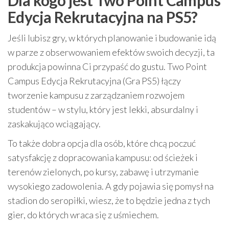
Dla kogo jest Two Point Campus
Edycja Rekrutacyjna na PS5?
Jeśli lubisz gry, w których planowanie i budowanie idą
w parze z obserwowaniem efektów swoich decyzji, ta
produkcja powinna Ci przypaść do gustu. Two Point
Campus Edycja Rekrutacyjna (Gra PS5) łączy
tworzenie kampusu z zarządzaniem rozwojem
studentów – w stylu, który jest lekki, absurdalny i
zaskakująco wciągający.
To także dobra opcja dla osób, które chcą poczuć
satysfakcję z dopracowania kampusu: od ścieżek i
terenów zielonych, po kursy, zabawę i utrzymanie
wysokiego zadowolenia. A gdy pojawia się pomysł na
stadion do seropiłki, wiesz, że to będzie jedna z tych
gier, do których wraca się z uśmiechem.