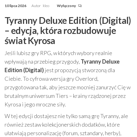
10 lipca 2026
Autor
kleo
Wyłączony
Tyranny Deluxe Edition (Digital)
– edycja, która rozbudowuje
świat Kyrosa
Jeśli lubisz gry RPG, w których wybory realnie
wpływają na przebieg przygody,
Tyranny Deluxe
Edition (Digital)
jest propozycją stworzoną dla
Ciebie. To cyfrowa wersja gry Overlord,
przygotowana tak, aby jeszcze mocniej zanurzyć Cię w
brutalnym uniwersum Tiers – krainy rządzonej przez
Kyrosa i jego mroczne siły.
W tej edycji dostajesz nie tylko samą grę Tyranny, ale
również zestaw kolekcjonerskich dodatków, które
ułatwiają personalizację (forum, sztandary, herby),