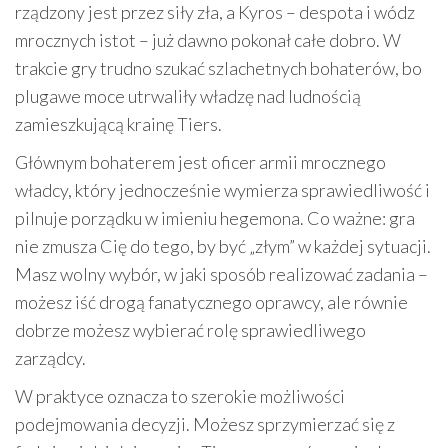
rządzony jest przez siły zła, a Kyros – despota i wódz
mrocznych istot – już dawno pokonał całe dobro. W
trakcie gry trudno szukać szlachetnych bohaterów, bo
plugawe moce utrwaliły władzę nad ludnością
zamieszkującą krainę Tiers.
Głównym bohaterem jest oficer armii mrocznego
władcy, który jednocześnie wymierza sprawiedliwość i
pilnuje porządku w imieniu hegemona. Co ważne: gra
nie zmusza Cię do tego, by być „złym” w każdej sytuacji.
Masz wolny wybór, w jaki sposób realizować zadania –
możesz iść drogą fanatycznego oprawcy, ale równie
dobrze możesz wybierać rolę sprawiedliwego
zarządcy.
W praktyce oznacza to szerokie możliwości
podejmowania decyzji. Możesz sprzymierzać się z