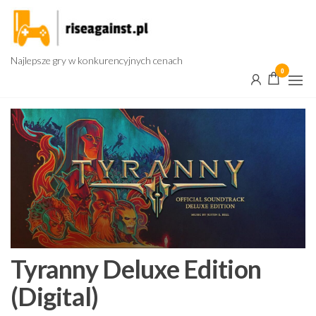
Przejdź
do
treści
Najlepsze gry w konkurencyjnych cenach
0
Tyranny Deluxe Edition
(Digital)