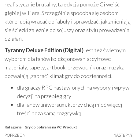
realistycznie brutalny, ta edycja pomoże Ci wejść
głębiej w Tiers. Szczególnie spodoba się osobom,
które lubią wracać do fabuły i sprawdzać, jak zmieniają
się ścieżki zależnie od sojuszy oraz stylu prowadzenia
działań.
Tyranny Deluxe Edition (Digital)
jest też świetnym
wyborem dla fanów kolekcjonowania: cyfrowe
materiały, tapety, artbook, przewodnik oraz muzyka
pozwalają „zabrać” klimat gry do codzienności.
dla graczy RPG nastawionych na wybory i wpływ
decyzji na przebieg gry
dla fanów uniwersum, którzy chcą mieć więcej
treści poza samą rozgrywką
Kategoria
Gry do pobrania na PC
Produkt
Nawigacja
Poprzedni
POPRZEDNI
NASTĘPNY
N