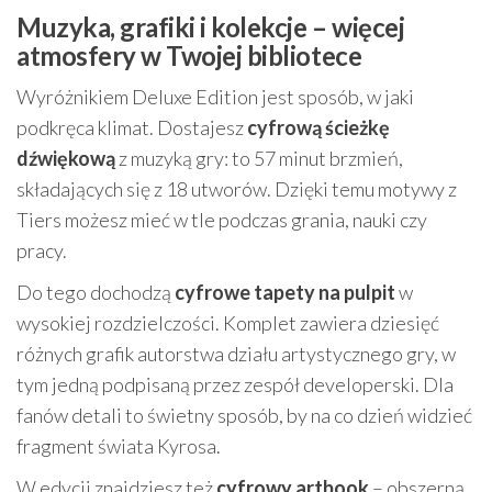
Muzyka, grafiki i kolekcje – więcej
atmosfery w Twojej bibliotece
Wyróżnikiem Deluxe Edition jest sposób, w jaki
podkręca klimat. Dostajesz
cyfrową ścieżkę
dźwiękową
z muzyką gry: to 57 minut brzmień,
składających się z 18 utworów. Dzięki temu motywy z
Tiers możesz mieć w tle podczas grania, nauki czy
pracy.
Do tego dochodzą
cyfrowe tapety na pulpit
w
wysokiej rozdzielczości. Komplet zawiera dziesięć
różnych grafik autorstwa działu artystycznego gry, w
tym jedną podpisaną przez zespół developerski. Dla
fanów detali to świetny sposób, by na co dzień widzieć
fragment świata Kyrosa.
W edycji znajdziesz też
cyfrowy artbook
– obszerną