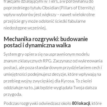
frakcjami działającymi w Tiers, a w porównaniu do
poprzedniego tytułu Obsidian (Pillars of Eternity)
wpływ wyborów jest większy – nawet wielokrotne
przejście gry może odsłonić ścieżki fabularne
niedostępne wcześniej.
Mechanika rozgrywki: budowanie
postaci i dynamiczna walka
System gry opiera się na usprawnionym modelu
znanym z klasycznych RPG. Zaczynasz od wykreowania
postaci, ale poza standardowym przydzielaniem cech i
umiejętności podejmujesz decyzje, które wpływają na
przebieg wojny zwycięskiej dla Kyrosa. To z kolei
oddziałuje na to, jak będzie wyglądała Twoja dalsza
przygoda.
Podczas rozgrywki odwiedzasz około
80 lokacji
, które