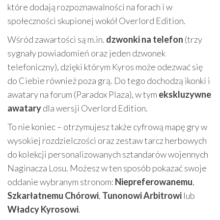
które dodają rozpoznawalności na forach i w
społeczności skupionej wokół Overlord Edition.
Wśród zawartości są m.in.
dzwonki na telefon
(trzy
sygnały powiadomień oraz jeden dzwonek
telefoniczny), dzięki którym Kyros może odezwać się
do Ciebie również poza grą. Do tego dochodzą ikonki i
awatary na forum (Paradox Plaza), w tym
ekskluzywne
awatary
dla wersji Overlord Edition.
To nie koniec – otrzymujesz także cyfrową mapę gry w
wysokiej rozdzielczości oraz zestaw tarcz herbowych
do kolekcji personalizowanych sztandarów wojennych
Naginacza Losu. Możesz w ten sposób pokazać swoje
oddanie wybranym stronom:
Niepreferowanemu
,
Szkarłatnemu Chórowi
,
Tunonowi Arbitrowi
lub
Władcy Kyrosowi
.