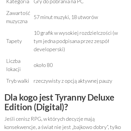
Kategoria
Gry do pobrania na PC
Zawartość
57 minut muzyki, 18 utworów
muzyczna
10 grafik w wysokiej rozdzielczości (w
Tapety
tym jedna podpisana przez zespół
developerski)
Liczba
około 80
lokacji
Tryb walki
rzeczywisty z opcją aktywnej pauzy
Dla kogo jest Tyranny Deluxe
Edition (Digital)?
Jeśli cenisz RPG, w których decyzje mają
konsekwencje, a świat nie jest „bajkowo dobry”, tylko