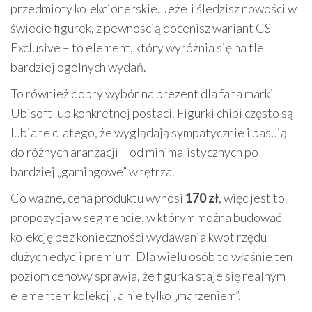
przedmioty kolekcjonerskie. Jeżeli śledzisz nowości w
świecie figurek, z pewnością docenisz wariant CS
Exclusive – to element, który wyróżnia się na tle
bardziej ogólnych wydań.
To również dobry wybór na prezent dla fana marki
Ubisoft lub konkretnej postaci. Figurki chibi często są
lubiane dlatego, że wyglądają sympatycznie i pasują
do różnych aranżacji – od minimalistycznych po
bardziej „gamingowe” wnętrza.
Co ważne, cena produktu wynosi
170 zł
, więc jest to
propozycja w segmencie, w którym można budować
kolekcję bez konieczności wydawania kwot rzędu
dużych edycji premium. Dla wielu osób to właśnie ten
poziom cenowy sprawia, że figurka staje się realnym
elementem kolekcji, a nie tylko „marzeniem”.