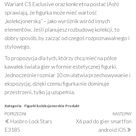
Wariant CS Exclusive oraz konkretna postać (Ash)
sprawiają, że figurka może mieć wartość
„kolekcjonerską” – jako wyróżnik wśród innych
elementów. Jeśli planujesz rozbudowę kolekcji, to
dobry sposób, by zacząć od czegoś rozpoznawalnego i
stylowego.
To propozycja dla tych, którzy chcą mieć na półce
kawałek świata gier w formie estetycznej figurki.
Jednocześnie rozmiar 10 cm ułatwia przechowywanie i
ekspozycję, dzięki czemu figurka nie dominuje
przestrzeni, tylko ją uzupełnia.
Kategoria
Figurki kolekcjonerskie
Produkt
Nawigacja
Poprzedni
POPRZEDNI
NASTĘPNY
N
Hasbro Lock Stars
X6 pad do gier smartfon
wpisu
wpis
w
E3185
android iOS