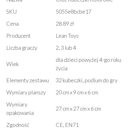
SKU
5055e8bcbe17
Cena
28.89 zł
Producent
Lean Toys
Liczba graczy
2, 3 lub 4
dla dzieci powyżej 4-go roku
Wiek
życia
Elementy zestawu
32 kubeczki, podium do gry
Wymiary planszy
20 cm x 9 cm x 6 cm
Wymiary
27 cm x 27 cm x 6 cm
opakowania
Zgodność
CE, EN71