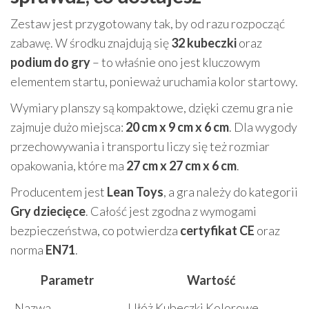
Zestaw jest przygotowany tak, by od razu rozpocząć
zabawę. W środku znajdują się
32 kubeczki
oraz
podium do gry
– to właśnie ono jest kluczowym
elementem startu, ponieważ uruchamia kolor startowy.
Wymiary planszy są kompaktowe, dzięki czemu gra nie
zajmuje dużo miejsca:
20 cm x 9 cm x 6 cm
. Dla wygody
przechowywania i transportu liczy się też rozmiar
opakowania, które ma
27 cm x 27 cm x 6 cm
.
Producentem jest
Lean Toys
, a gra należy do kategorii
Gry dziecięce
. Całość jest zgodna z wymogami
bezpieczeństwa, co potwierdza
certyfikat CE
oraz
norma
EN71
.
Parametr
Wartość
Nazwa
Ułóż Kubeczki Kolorowe