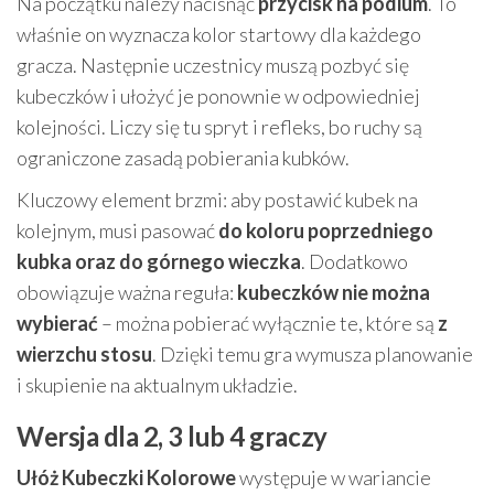
Na początku należy nacisnąć
przycisk na podium
. To
właśnie on wyznacza kolor startowy dla każdego
gracza. Następnie uczestnicy muszą pozbyć się
kubeczków i ułożyć je ponownie w odpowiedniej
kolejności. Liczy się tu spryt i refleks, bo ruchy są
ograniczone zasadą pobierania kubków.
Kluczowy element brzmi: aby postawić kubek na
kolejnym, musi pasować
do koloru poprzedniego
kubka oraz do górnego wieczka
. Dodatkowo
obowiązuje ważna reguła:
kubeczków nie można
wybierać
– można pobierać wyłącznie te, które są
z
wierzchu stosu
. Dzięki temu gra wymusza planowanie
i skupienie na aktualnym układzie.
Wersja dla 2, 3 lub 4 graczy
Ułóż Kubeczki Kolorowe
występuje w wariancie