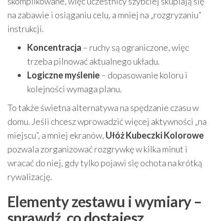
skomplikowane, więc uczestnicy szybciej skupiają się
na zabawie i osiąganiu celu, a mniej na „rozgryzaniu”
instrukcji.
Koncentracja
– ruchy są ograniczone, więc
trzeba pilnować aktualnego układu.
Logiczne myślenie
– dopasowanie koloru i
kolejności wymaga planu.
To także świetna alternatywa na spędzanie czasu w
domu. Jeśli chcesz wprowadzić więcej aktywności „na
miejscu”, a mniej ekranów,
Ułóż Kubeczki Kolorowe
pozwala zorganizować rozgrywkę w kilka minut i
wracać do niej, gdy tylko pojawi się ochota na krótką
rywalizację.
Elementy zestawu i wymiary –
sprawdź, co dostajesz