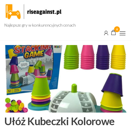
Przejdź
do
treści
Najlepsze gry w konkurencyjnych cenach
0
Ułóż Kubeczki Kolorowe