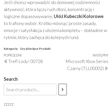
Jeśli chcesz wprowadzić do domowej codzienności
aktywność, która łączy ruch dłoni, koncentrację i
logiczne dopasowywanie,
Ułóż Kubeczki Kolorowe
to trafiony wybór. Krótko mówiąc: proste zasady,
emocje i satysfakcja z ułożenia kompletu – dokładnie w
rytmie, który zachęca do kolejnych rund.
Kategoria
Gry dziecięce
Produkt
Nawigacja
Poprzedni
POPRZEDNI
NASTĘPNY
N
Trefl Lody! 00728
Microsoft Xbox Series
wpisu
wpis
w
Czarny (TLL00002)
Search
zzzzz