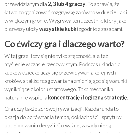
przewidzianym dla
2, 3 lub 4 graczy
. To sprawia, że
łatwo zorganizować rozgrywkę zarówno w duecie, jak i
w większym gronie. Wygrywa ten uczestnik, który jako
pierwszy ułoży
wszystkie kubki
zgodnie z zasadami.
Co ćwiczy gra i dlaczego warto?
W tej grze liczy się nie tylko zręczność, ale też
myślenie w czasie rzeczywistym. Podczas układania
kubków dziecko uczy się przewidywania kolejnych
kroków, a także reagowania na zmieniające się warunki
wynikające z koloru startowego. Taka mechanika
naturalnie wspiera
koncentrację
i
logiczną strategię
.
Gra uczy także zdrowej rywalizacji. Każda runda to
okazja do porównania tempa, dokładności i sprytu w
podejmowaniu decyzji. Co ważne, zasady nie są