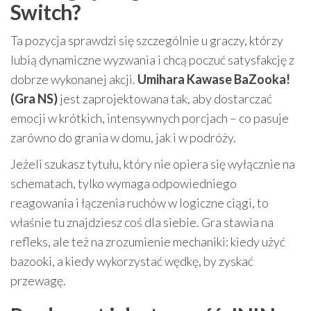
Switch?
Ta pozycja sprawdzi się szczególnie u graczy, którzy
lubią dynamiczne wyzwania i chcą poczuć satysfakcję z
dobrze wykonanej akcji.
Umihara Kawase BaZooka!
(Gra NS)
jest zaprojektowana tak, aby dostarczać
emocji w krótkich, intensywnych porcjach – co pasuje
zarówno do grania w domu, jak i w podróży.
Jeżeli szukasz tytułu, który nie opiera się wyłącznie na
schematach, tylko wymaga odpowiedniego
reagowania i łączenia ruchów w logiczne ciągi, to
właśnie tu znajdziesz coś dla siebie. Gra stawia na
refleks, ale też na zrozumienie mechaniki: kiedy użyć
bazooki, a kiedy wykorzystać wędkę, by zyskać
przewagę.