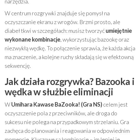
narzędzia.
W centrum rozgrywki znajduje się pomysł na
oczyszczanie ekranu z wrogów. Brzmi prosto, ale
diabeł tkwi w szczegółach: musisz tworzyć
umiejętnie
wykonane kombinacje
, wykorzystując bazookę oraz
niezwykłą wędkę. To połączenie sprawia, że każda akcja
ma znaczenie, a kolejne ruchy składają się w efektowną
sekwencję.
Jak działa rozgrywka? Bazooka i
wędka w służbie eliminacji
W
Umihara Kawase BaZooka! (Gra NS)
celem jest
oczyszczenie pola z przeciwników, ale droga do
sukcesu nie polega na przypadkowym strzelaniu. Gra
zachęca do planowania i reagowania w odpowiednim
momencie. Kluczowe są kombinacje – im lepiej je