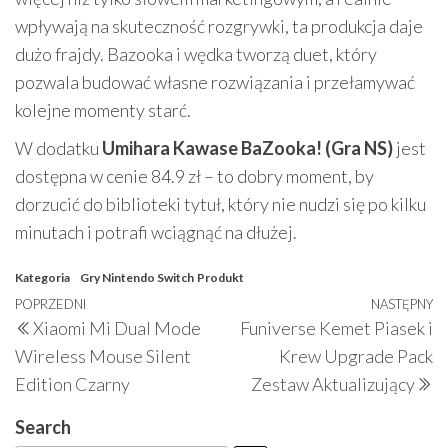
wpływają na skuteczność rozgrywki, ta produkcja daje
dużo frajdy. Bazooka i wędka tworzą duet, który
pozwala budować własne rozwiązania i przełamywać
kolejne momenty starć.
W dodatku
Umihara Kawase BaZooka! (Gra NS)
jest
dostępna w cenie 84.9 zł – to dobry moment, by
dorzucić do biblioteki tytuł, który nie nudzi się po kilku
minutach i potrafi wciągnąć na dłużej.
Kategoria
Gry Nintendo Switch
Produkt
Nawigacja
Poprzedni
POPRZEDNI
NASTĘPNY
N
Xiaomi Mi Dual Mode
Funiverse Kemet Piasek i
wpisu
wpis
w
Wireless Mouse Silent
Krew Upgrade Pack
Edition Czarny
Zestaw Aktualizujący
Search