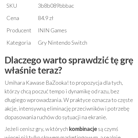
SKU
3b8b089bbbac
Cena
84.9 zł
Producent
ININ Games
Kategoria
Gry Nintendo Switch
Dlaczego warto sprawdzić tę grę
właśnie teraz?
Umihara Kawase BaZooka! to propozycja dla tych,
którzy chcą poczuć tempo i dynamikę od razu, bez
długiego wprowadzania. W praktyce oznacza to częste
akcje, intensywną eliminację przeciwników i potrzebę
dopasowania ruchów do sytuacji na ekranie.
Jeżeli cenisz gry, w których
kombinacje
są czymś
więcej niż tylko słowem marketingowym, a realnie