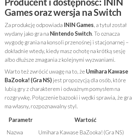
Producent i dostępność: ININ
Games oraz wersja na Switch
Za produkcję odpowiada
ININ Games
, a tytuł został
wydany jako gra na
Nintendo Switch
. To oznacza
wygodę grania na konsoli przenośnej i stacjonarnej –
dokładnie wtedy, kiedy masz ochotę na krótką sesję
albo dłuższe zmagania z kolejnymi wyzwaniami.
Warto też zwrócić uwagę na to, że
Umihara Kawase
BaZooka! (Gra NS)
jest propozycją dla osób, które
lubią gry z charakterem i odważnym pomysłem na
rozgrywkę. Połączenie bazooki i wędki sprawia, że gra
ma własny, rozpoznawalny styl.
Parametr
Wartość
Nazwa
Umihara Kawase BaZooka! (Gra NS)