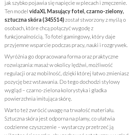
jak szybko pojawia się napięcie w plecach i zmęczenie.
Ten model
vidaXL Masujący fotel, czarno-zielony,
sztuczna skóra (345514)
został stworzony z myślą o
osobach, które chcą połączyć wygodę z
funkcjonalnością. To fotel gamingowy, który daje
przyjemne wsparcie podczas pracy, nauki i rozgrywek.
Wyróżnia go dopracowana forma oraz praktyczne
rozwiązania: masaż w okolicy lędźwi, możliwość
regulacji oraz mobilność, dzięki której łatwo zmieniasz
pozycję bez wstawania. Do tego dochodzi stylowy
wygląd – czarno-zielona kolorystyka i gładka
powierzchnia imitująca skórę.
Warto też zwrócić uwagę na trwałość materiału.
Sztuczna skóra jest odporna na plamy, co ułatwia
codzienne czyszczenie – wystarczy przetrzeć ją