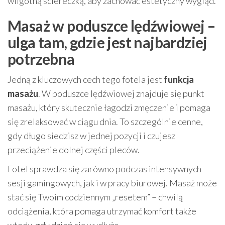
wilgotną ściereczką, aby zachować estetyczny wygląd.
Masaż w poduszce lędźwiowej –
ulga tam, gdzie jest najbardziej
potrzebna
Jedną z kluczowych cech tego fotela jest
funkcja
masażu
. W poduszce lędźwiowej znajduje się punkt
masażu, który skutecznie łagodzi zmęczenie i pomaga
się zrelaksować w ciągu dnia. To szczególnie cenne,
gdy długo siedzisz w jednej pozycji i czujesz
przeciążenie dolnej części pleców.
Fotel sprawdza się zarówno podczas intensywnych
sesji gamingowych, jak i w pracy biurowej. Masaż może
stać się Twoim codziennym „resetem” – chwilą
odciążenia, która pomaga utrzymać komfort także
wtedy, gdy dzień się wydłuża.