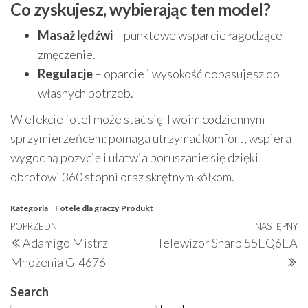
Co zyskujesz, wybierając ten model?
Masaż lędźwi
– punktowe wsparcie łagodzące
zmęczenie.
Regulacje
– oparcie i wysokość dopasujesz do
własnych potrzeb.
W efekcie fotel może stać się Twoim codziennym
sprzymierzeńcem: pomaga utrzymać komfort, wspiera
wygodną pozycję i ułatwia poruszanie się dzięki
obrotowi 360 stopni oraz skrętnym kółkom.
Kategoria
Fotele dla graczy
Produkt
Nawigacja
Poprzedni
POPRZEDNI
NASTĘPNY
N
Adamigo Mistrz
Telewizor Sharp 55EQ6EA
wpisu
wpis
w
Mnożenia G-4676
Search