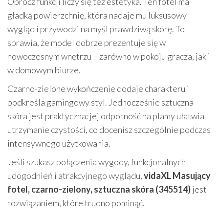
Oprócz funkcji liczy się też estetyka. Ten fotel ma
gładką powierzchnię, która nadaje mu luksusowy
wygląd i przywodzi na myśl prawdziwą skórę. To
sprawia, że model dobrze prezentuje się w
nowoczesnym wnętrzu – zarówno w pokoju gracza, jak i
w domowym biurze.
Czarno-zielone wykończenie dodaje charakteru i
podkreśla gamingowy styl. Jednocześnie sztuczna
skóra jest praktyczna: jej odporność na plamy ułatwia
utrzymanie czystości, co docenisz szczególnie podczas
intensywnego użytkowania.
Jeśli szukasz połączenia wygody, funkcjonalnych
udogodnień i atrakcyjnego wyglądu,
vidaXL Masujący
fotel, czarno-zielony, sztuczna skóra (345514)
jest
rozwiązaniem, które trudno pominąć.