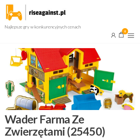
Przejdź
do
treści
Najlepsze gry w konkurencyjnych cenach
0
Wader Farma Ze
Zwierzętami (25450)