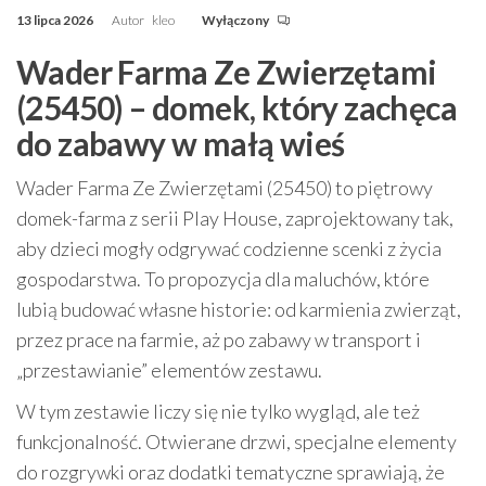
13 lipca 2026
Autor
kleo
Wyłączony
Wader Farma Ze Zwierzętami
(25450) – domek, który zachęca
do zabawy w małą wieś
Wader Farma Ze Zwierzętami (25450) to piętrowy
domek-farma z serii Play House, zaprojektowany tak,
aby dzieci mogły odgrywać codzienne scenki z życia
gospodarstwa. To propozycja dla maluchów, które
lubią budować własne historie: od karmienia zwierząt,
przez prace na farmie, aż po zabawy w transport i
„przestawianie” elementów zestawu.
W tym zestawie liczy się nie tylko wygląd, ale też
funkcjonalność. Otwierane drzwi, specjalne elementy
do rozgrywki oraz dodatki tematyczne sprawiają, że