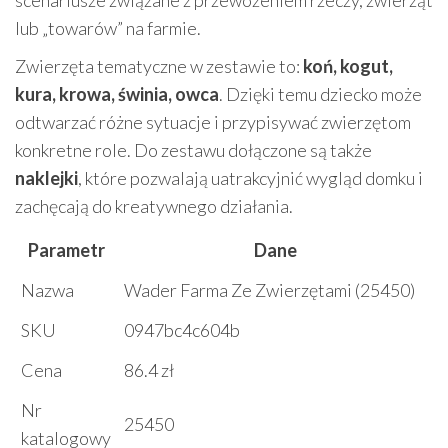
scenariusze związane z przewożeniem rzeczy, zwierząt
lub „towarów” na farmie.
Zwierzęta tematyczne w zestawie to:
koń, kogut,
kura, krowa, świnia, owca
. Dzięki temu dziecko może
odtwarzać różne sytuacje i przypisywać zwierzętom
konkretne role. Do zestawu dołączone są także
naklejki
, które pozwalają uatrakcyjnić wygląd domku i
zachęcają do kreatywnego działania.
Parametr
Dane
Nazwa
Wader Farma Ze Zwierzętami (25450)
SKU
0947bc4c604b
Cena
86.4 zł
Nr
25450
katalogowy