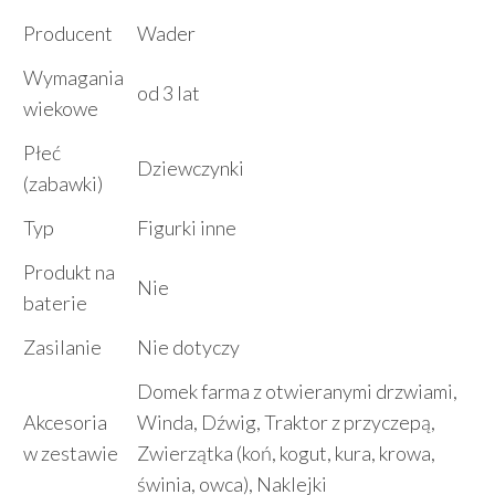
Producent
Wader
Wymagania
od 3 lat
wiekowe
Płeć
Dziewczynki
(zabawki)
Typ
Figurki inne
Produkt na
Nie
baterie
Zasilanie
Nie dotyczy
Domek farma z otwieranymi drzwiami,
Akcesoria
Winda, Dźwig, Traktor z przyczepą,
w zestawie
Zwierzątka (koń, kogut, kura, krowa,
świnia, owca), Naklejki