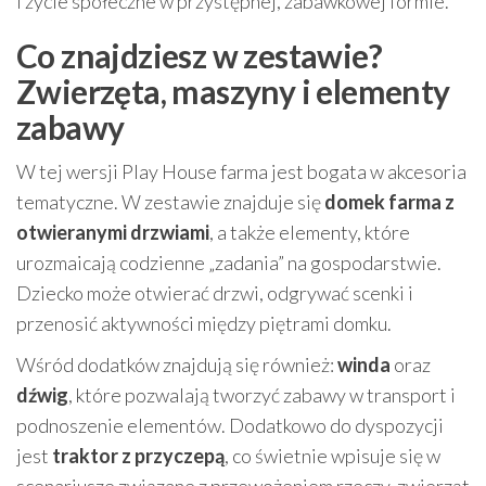
i życie społeczne w przystępnej, zabawkowej formie.
Co znajdziesz w zestawie?
Zwierzęta, maszyny i elementy
zabawy
W tej wersji Play House farma jest bogata w akcesoria
tematyczne. W zestawie znajduje się
domek farma z
otwieranymi drzwiami
, a także elementy, które
urozmaicają codzienne „zadania” na gospodarstwie.
Dziecko może otwierać drzwi, odgrywać scenki i
przenosić aktywności między piętrami domku.
Wśród dodatków znajdują się również:
winda
oraz
dźwig
, które pozwalają tworzyć zabawy w transport i
podnoszenie elementów. Dodatkowo do dyspozycji
jest
traktor z przyczepą
, co świetnie wpisuje się w