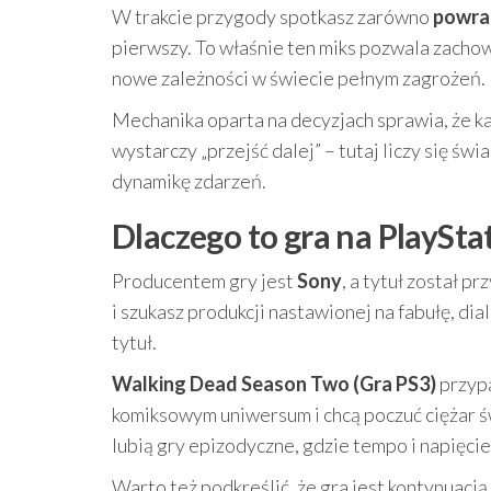
W trakcie przygody spotkasz zarówno
powra
pierwszy. To właśnie ten miks pozwala zachow
nowe zależności w świecie pełnym zagrożeń.
Mechanika oparta na decyzjach sprawia, że każ
wystarczy „przejść dalej” – tutaj liczy się ś
dynamikę zdarzeń.
Dlaczego to gra na PlayStat
Producentem gry jest
Sony
, a tytuł został 
i szukasz produkcji nastawionej na fabułę, di
tytuł.
Walking Dead Season Two (Gra PS3)
przypa
komiksowym uniwersum i chcą poczuć ciężar ś
lubią gry epizodyczne, gdzie tempo i napięcie
Warto też podkreślić, że gra jest kontynuacj