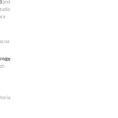
)
jest
tudio
óra
az na
drogę
ych
storia