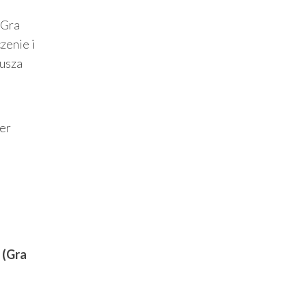
 Gra
zenie i
musza
ter
 (Gra