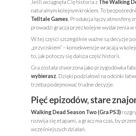
Jeśli wciągnęła Cię historia z
The Walking D
naturalnym kolejnym krokiem. To bezpośredni
Telltale Games
. Produkcja łączy atmosferę 
prowadzi gracza przez kolejne wydarzenia w 
W tej części szczególnie ważne są decyzje 
„przyciskiem” – konsekwencje wracają w kolej
to, jak potoczy się dalsza część historii.
Gra została stworzona jako przygodówka fabular
wybierasz
. Dzięki podziałowi na odcinki łat
trzeba podejmować trudne decyzje.
Pięć epizodów, stare znaj
Walking Dead Season Two (Gra PS3)
rozgry
rozwija się etapami, a gracz ma czas, by prz
wcześniejszych działań.