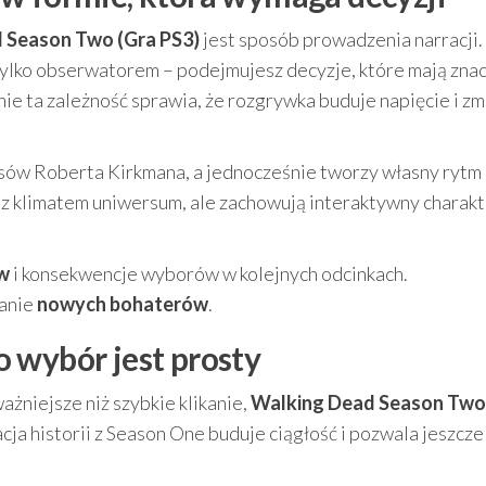
 Season Two (Gra PS3)
jest sposób prowadzenia narracji.
 tylko obserwatorem – podejmujesz decyzje, które mają znac
śnie ta zależność sprawia, że rozgrywka buduje napięcie i z
ksów Roberta Kirkmana, a jednocześnie tworzy własny rytm
 z klimatem uniwersum, ale zachowują interaktywny charak
ów
i konsekwencje wyborów w kolejnych odcinkach.
wanie
nowych bohaterów
.
to wybór jest prosty
ważniejsze niż szybkie klikanie,
Walking Dead Season Two
acja historii z Season One buduje ciągłość i pozwala jeszcze