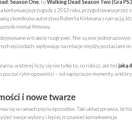
ead: Season One
, to
Walking Dead Season Two (Gra PS3
a kontynuacja przygody z 2012 roku, przygotowana przez s
znaną z komiksów autorstwa Roberta Kirkmana z narracją, kt
sposób niemal filmowy.
podejmowane w trakcie rozgrywki. Nie są one jednorazowym
nych epizodach, wpływając na relacje między postaciami or
na, w której liczy się nie tylko to, co robisz, ale też
jaką 
wo poczuć rytm opowieści – od napięcia po momenty, w któr
omości i nowe twarze
wa się w ramach pięciu epizodów. Taki układ sprawia, że hi
emyśleć swoje wybory i lepiej zrozumieć konsekwencje