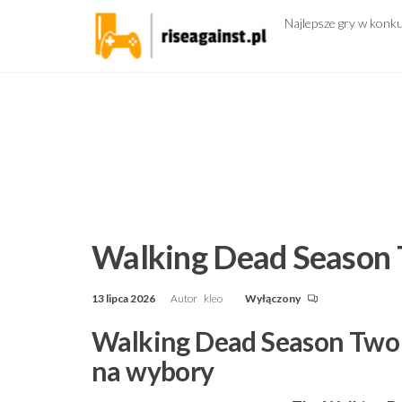
Przejdź
Najlepsze gry w konk
do
treści
Walking Dead Season 
13 lipca 2026
Autor
kleo
Wyłączony
Walking Dead Season Two (
na wybory