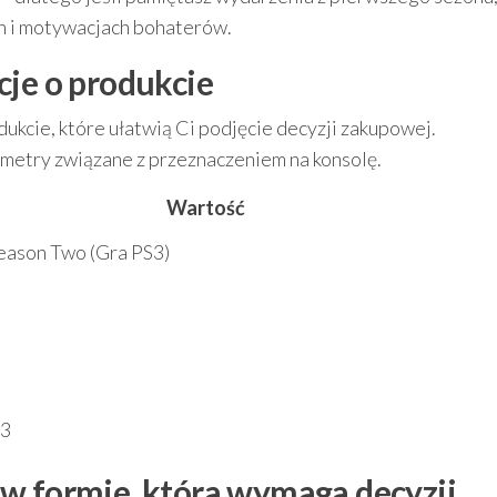
ch i motywacjach bohaterów.
cje o produkcie
dukcie, które ułatwią Ci podjęcie decyzji zakupowej.
metry związane z przeznaczeniem na konsolę.
Wartość
eason Two (Gra PS3)
 3
w formie, która wymaga decyzji