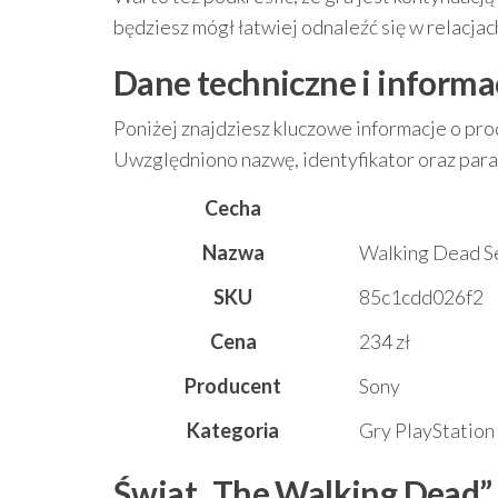
będziesz mógł łatwiej odnaleźć się w relacja
Dane techniczne i informa
Poniżej znajdziesz kluczowe informacje o pro
Uwzględniono nazwę, identyfikator oraz para
Cecha
Nazwa
Walking Dead S
SKU
85c1cdd026f2
Cena
234 zł
Producent
Sony
Kategoria
Gry PlayStation
Świat „The Walking Dead” 