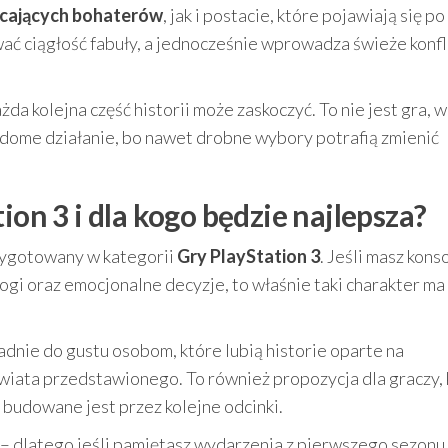
cających bohaterów
, jak i postacie, które pojawiają się po
ać ciągłość fabuły, a jednocześnie wprowadza świeże konfli
da kolejna część historii może zaskoczyć. To nie jest gra, w
wiadome działanie, bo nawet drobne wybory potrafią zmienić
ion 3 i dla kogo będzie najlepsza?
przygotowany w kategorii
Gry PlayStation 3
. Jeśli masz kons
alogi oraz emocjonalne decyzje, to właśnie taki charakter ma
dnie do gustu osobom, które lubią historie oparte na
wiata przedstawionego. To również propozycja dla graczy, 
 budowane jest przez kolejne odcinki.
ą – dlatego jeśli pamiętasz wydarzenia z pierwszego sezonu