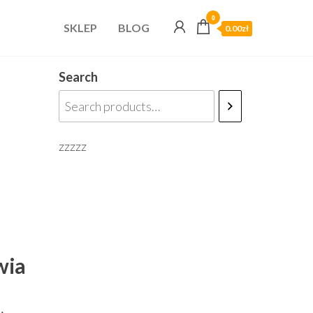
0
SKLEP
BLOG
0.00zł
Search
zzzzz
wia