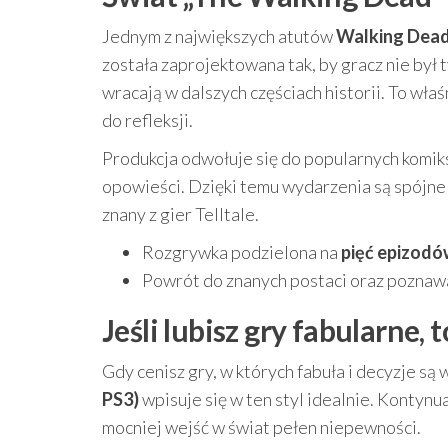
Jednym z największych atutów
Walking Dead
została zaprojektowana tak, by gracz nie był
wracają w dalszych częściach historii. To wła
do refleksji.
Produkcja odwołuje się do popularnych komi
opowieści. Dzięki temu wydarzenia są spójne
znany z gier Telltale.
Rozgrywka podzielona na
pięć epizod
Powrót do znanych postaci oraz pozna
Jeśli lubisz gry fabularne, 
Gdy cenisz gry, w których fabuła i decyzje są 
PS3)
wpisuje się w ten styl idealnie. Kontynu
mocniej wejść w świat pełen niepewności.