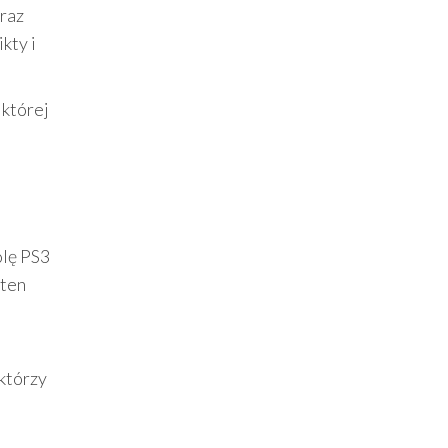
 raz
kty i
 której
olę PS3
 ten
którzy
,