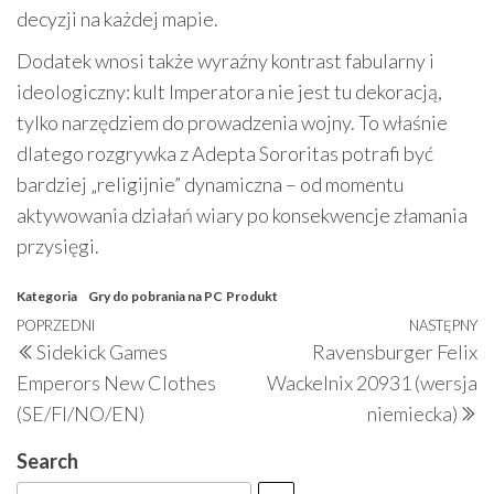
decyzji na każdej mapie.
Dodatek wnosi także wyraźny kontrast fabularny i
ideologiczny: kult Imperatora nie jest tu dekoracją,
tylko narzędziem do prowadzenia wojny. To właśnie
dlatego rozgrywka z Adepta Sororitas potrafi być
bardziej „religijnie” dynamiczna – od momentu
aktywowania działań wiary po konsekwencje złamania
przysięgi.
Kategoria
Gry do pobrania na PC
Produkt
Nawigacja
Poprzedni
POPRZEDNI
NASTĘPNY
N
Sidekick Games
Ravensburger Felix
wpisu
wpis
w
Emperors New Clothes
Wackelnix 20931 (wersja
(SE/FI/NO/EN)
niemiecka)
Search