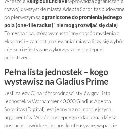
Wreszcie
Religious Enclave
wprowadza ograniczenie
rozwoju: wszystkie miasta Adepta Sororitas budowane
po pierwszym są
ograniczone do promienia jednego
pola (one-tile radius)
i
nie mogą rozwijać się dalej
.
To mechanika, która wymusza inny sposób myślenia o
ekspansji – zamiast „rozlewania” miasta liczy się wybór
miejsca i efektywne wykorzystanie dostępnej
przestrzeni.
Pełna lista jednostek – kogo
wystawisz na Gladius Prime
Jeśli zależy Ci na różnorodności stylów gry, lista
jednostek w Warhammer 40,000 Gladius Adepta
Sororitas (Digital) jest jednym z najmocniejszych
argumentów. Wśród dostępnego składu znajdziesz
postacie dowódcze, jednostki ofensywne, wsparcie