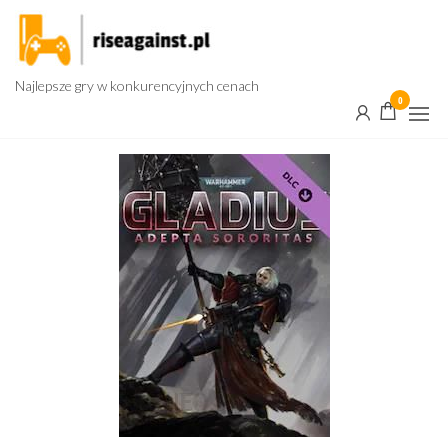
Przejdź
do
treści
Najlepsze gry w konkurencyjnych cenach
0