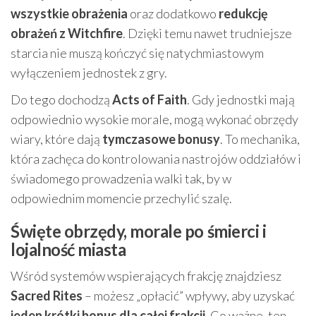
wszystkie obrażenia
oraz dodatkowo
redukcję
obrażeń z Witchfire
. Dzięki temu nawet trudniejsze
starcia nie muszą kończyć się natychmiastowym
wyłączeniem jednostek z gry.
Do tego dochodzą
Acts of Faith
. Gdy jednostki mają
odpowiednio wysokie morale, mogą wykonać obrzędy
wiary, które dają
tymczasowe bonusy
. To mechanika,
która zachęca do kontrolowania nastrojów oddziałów i
świadomego prowadzenia walki tak, by w
odpowiednim momencie przechylić szalę.
Święte obrzędy, morale po śmierci i
lojalność miasta
Wśród systemów wspierających frakcję znajdziesz
Sacred Rites
– możesz „opłacić” wpływy, aby uzyskać
jeden krótki bonus dla całej frakcji
. Co ważne, ten