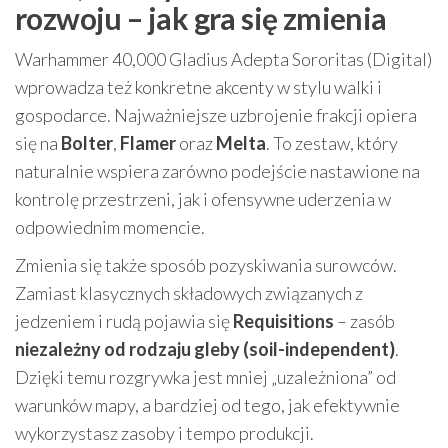
rozwoju – jak gra się zmienia
Warhammer 40,000 Gladius Adepta Sororitas (Digital)
wprowadza też konkretne akcenty w stylu walki i
gospodarce. Najważniejsze uzbrojenie frakcji opiera
się na
Bolter
,
Flamer
oraz
Melta
. To zestaw, który
naturalnie wspiera zarówno podejście nastawione na
kontrolę przestrzeni, jak i ofensywne uderzenia w
odpowiednim momencie.
Zmienia się także sposób pozyskiwania surowców.
Zamiast klasycznych składowych związanych z
jedzeniem i rudą pojawia się
Requisitions
– zasób
niezależny od rodzaju gleby (soil-independent)
.
Dzięki temu rozgrywka jest mniej „uzależniona” od
warunków mapy, a bardziej od tego, jak efektywnie
wykorzystasz zasoby i tempo produkcji.