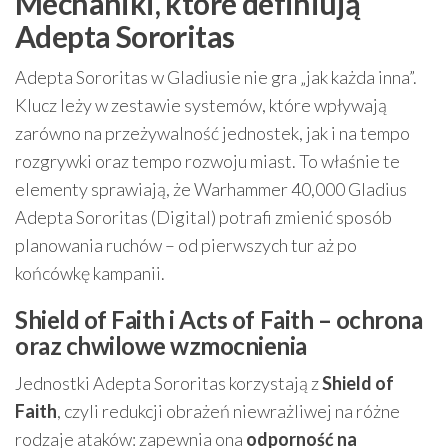
Mechaniki, które definiują
Adepta Sororitas
Adepta Sororitas w Gladiusie nie gra „jak każda inna”.
Klucz leży w zestawie systemów, które wpływają
zarówno na przeżywalność jednostek, jak i na tempo
rozgrywki oraz tempo rozwoju miast. To właśnie te
elementy sprawiają, że Warhammer 40,000 Gladius
Adepta Sororitas (Digital) potrafi zmienić sposób
planowania ruchów – od pierwszych tur aż po
końcówkę kampanii.
Shield of Faith i Acts of Faith – ochrona
oraz chwilowe wzmocnienia
Jednostki Adepta Sororitas korzystają z
Shield of
Faith
, czyli redukcji obrażeń niewrażliwej na różne
rodzaje ataków: zapewnia ona
odporność na