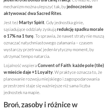
mechanizm można ulepszyć tak, by
jednocześnie
aktywować dwa Sacred Rites
.
Jest też
Martyr Spirit
. Gdy jednostka ginie,
sąsiadujące oddziały zyskują
redukcję spadku morale
o 17% na 1 turę
. To sprawia, że nawet straty nie muszą
oznaczać natychmiastowego załamania – czasem
wystarczy przetrwać jeden krytyczny moment, by
utrzymać tempo natarcia.
Lojalność wspiera
Convent of Faith
:
każde pole (tile)
w mieście daje +1 Loyalty
. W praktyce oznacza to, że
planowanie rozwoju miejskiego i zagospodarowania
przestrzeni staje się ważniejsze niż sama liczba
jednostek na mapie.
Broń, zasoby i różnice w