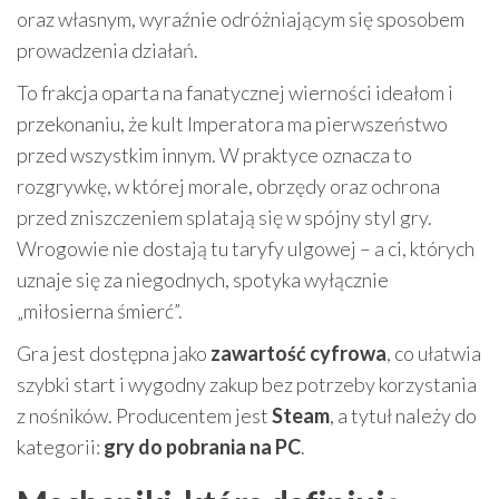
oraz własnym, wyraźnie odróżniającym się sposobem
prowadzenia działań.
To frakcja oparta na fanatycznej wierności ideałom i
przekonaniu, że kult Imperatora ma pierwszeństwo
przed wszystkim innym. W praktyce oznacza to
rozgrywkę, w której morale, obrzędy oraz ochrona
przed zniszczeniem splatają się w spójny styl gry.
Wrogowie nie dostają tu taryfy ulgowej – a ci, których
uznaje się za niegodnych, spotyka wyłącznie
„miłosierna śmierć”.
Gra jest dostępna jako
zawartość cyfrowa
, co ułatwia
szybki start i wygodny zakup bez potrzeby korzystania
z nośników. Producentem jest
Steam
, a tytuł należy do
kategorii:
gry do pobrania na PC
.