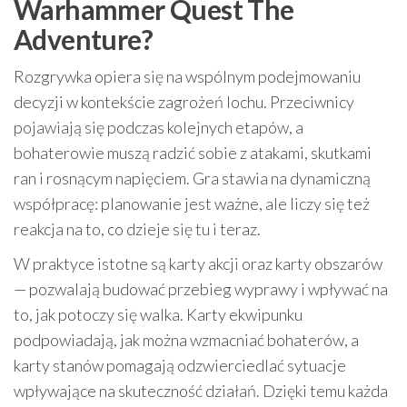
Warhammer Quest The
Adventure?
Rozgrywka opiera się na wspólnym podejmowaniu
decyzji w kontekście zagrożeń lochu. Przeciwnicy
pojawiają się podczas kolejnych etapów, a
bohaterowie muszą radzić sobie z atakami, skutkami
ran i rosnącym napięciem. Gra stawia na dynamiczną
współpracę: planowanie jest ważne, ale liczy się też
reakcja na to, co dzieje się tu i teraz.
W praktyce istotne są karty akcji oraz karty obszarów
— pozwalają budować przebieg wyprawy i wpływać na
to, jak potoczy się walka. Karty ekwipunku
podpowiadają, jak można wzmacniać bohaterów, a
karty stanów pomagają odzwierciedlać sytuacje
wpływające na skuteczność działań. Dzięki temu każda