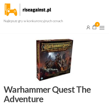
Przejdź
do
treści
Najlepsze gry w konkurencyjnych cenach
0
Warhammer Quest The
Adventure