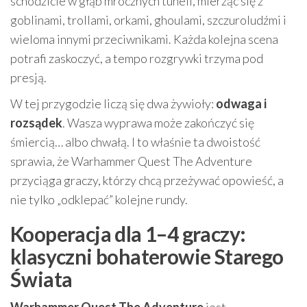
schodzicie w głąb mrocznych tuneli, mierząc się z
goblinami, trollami, orkami, ghoulami, szczuroludźmi i
wieloma innymi przeciwnikami. Każda kolejna scena
potrafi zaskoczyć, a tempo rozgrywki trzyma pod
presją.
W tej przygodzie liczą się dwa żywioły:
odwaga i
rozsądek
. Wasza wyprawa może zakończyć się
śmiercią… albo chwałą. I to właśnie ta dwoistość
sprawia, że Warhammer Quest The Adventure
przyciąga graczy, którzy chcą przeżywać opowieść, a
nie tylko „odklepać” kolejne rundy.
Kooperacja dla 1–4 graczy:
klasyczni bohaterowie Starego
Świata