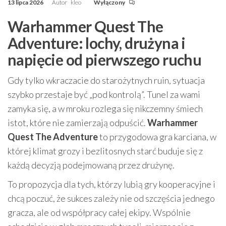
13 lipca 2026
Autor
kleo
Wyłączony
Warhammer Quest The
Adventure: lochy, drużyna i
napięcie od pierwszego ruchu
Gdy tylko wkraczacie do starożytnych ruin, sytuacja
szybko przestaje być „pod kontrolą”. Tunel za wami
zamyka się, a w mroku rozlega się nikczemny śmiech
istot, które nie zamierzają odpuścić.
Warhammer
Quest The Adventure
to przygodowa gra karciana, w
której klimat grozy i bezlitosnych starć buduje się z
każdą decyzją podejmowaną przez drużynę.
To propozycja dla tych, którzy lubią gry kooperacyjne i
chcą poczuć, że sukces zależy nie od szczęścia jednego
gracza, ale od współpracy całej ekipy. Wspólnie