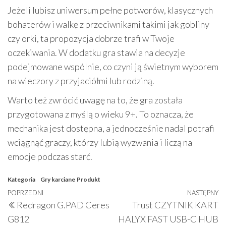
Jeżeli lubisz uniwersum pełne potworów, klasycznych
bohaterów i walkę z przeciwnikami takimi jak gobliny
czy orki, ta propozycja dobrze trafi w Twoje
oczekiwania. W dodatku gra stawia na decyzje
podejmowane wspólnie, co czyni ją świetnym wyborem
na wieczory z przyjaciółmi lub rodziną.
Warto też zwrócić uwagę na to, że gra została
przygotowana z myślą o wieku 9+. To oznacza, że
mechanika jest dostępna, a jednocześnie nadal potrafi
wciągnąć graczy, którzy lubią wyzwania i liczą na
emocje podczas starć.
Kategoria
Gry karciane
Produkt
Nawigacja
Poprzedni
POPRZEDNI
NASTĘPNY
N
Redragon G.PAD Ceres
Trust CZYTNIK KART
wpisu
wpis
w
G812
HALYX FAST USB-C HUB