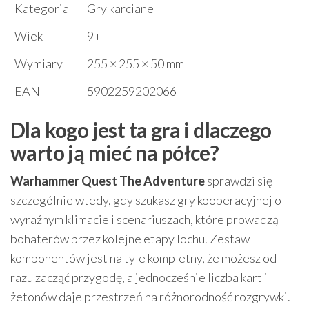
Kategoria
Gry karciane
Wiek
9+
Wymiary
255 × 255 × 50 mm
EAN
5902259202066
Dla kogo jest ta gra i dlaczego
warto ją mieć na półce?
Warhammer Quest The Adventure
sprawdzi się
szczególnie wtedy, gdy szukasz gry kooperacyjnej o
wyraźnym klimacie i scenariuszach, które prowadzą
bohaterów przez kolejne etapy lochu. Zestaw
komponentów jest na tyle kompletny, że możesz od
razu zacząć przygodę, a jednocześnie liczba kart i
żetonów daje przestrzeń na różnorodność rozgrywki.