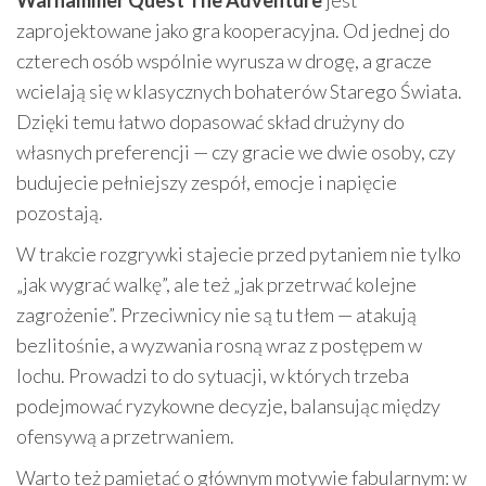
Warhammer Quest The Adventure
jest
zaprojektowane jako gra kooperacyjna. Od jednej do
czterech osób wspólnie wyrusza w drogę, a gracze
wcielają się w klasycznych bohaterów Starego Świata.
Dzięki temu łatwo dopasować skład drużyny do
własnych preferencji — czy gracie we dwie osoby, czy
budujecie pełniejszy zespół, emocje i napięcie
pozostają.
W trakcie rozgrywki stajecie przed pytaniem nie tylko
„jak wygrać walkę”, ale też „jak przetrwać kolejne
zagrożenie”. Przeciwnicy nie są tu tłem — atakują
bezlitośnie, a wyzwania rosną wraz z postępem w
lochu. Prowadzi to do sytuacji, w których trzeba
podejmować ryzykowne decyzje, balansując między
ofensywą a przetrwaniem.
Warto też pamiętać o głównym motywie fabularnym: w