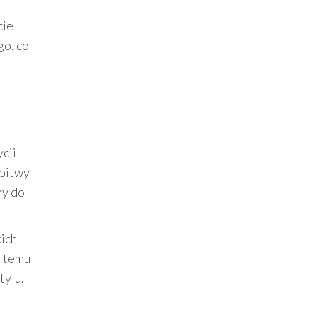
cie
go, co
cji
 bitwy
ny do
kich
i temu
tylu.