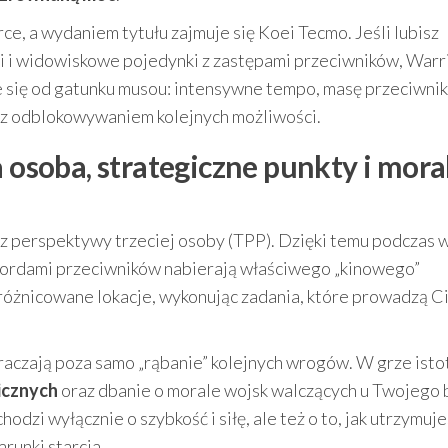
, a wydaniem tytułu zajmuje się Koei Tecmo. Jeśli lubisz
ji i widowiskowe pojedynki z zastępami przeciwników, Warr
je się od gatunku musou: intensywne tempo, masę przeciwni
z z odblokowywaniem kolejnych możliwości.
a osoba, strategiczne punkty i mora
z perspektywy trzeciej osoby (TPP). Dzięki temu podczas w
z hordami przeciwników nabierają właściwego „kinowego”
różnicowane lokacje, wykonując zadania, które prowadzą C
aczają poza samo „rąbanie” kolejnych wrogów. W grze isto
icznych
oraz dbanie o morale wojsk walczących u Twojego 
dzi wyłącznie o szybkość i siłę, ale też o to, jak utrzymuj
runki starcia.