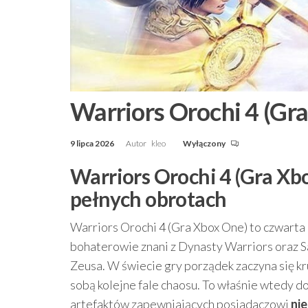
Warriors Orochi 4 (Gr
9 lipca 2026
Autor
kleo
Wyłączony
Warriors Orochi 4 (Gra Xbo
pełnych obrotach
Warriors Orochi 4 (Gra Xbox One) to czwarta
bohaterowie znani z Dynasty Warriors oraz 
Zeusa. W świecie gry porządek zaczyna się kru
sobą kolejne fale chaosu. To właśnie wtedy do
artefaktów zapewniających posiadaczowi
ni