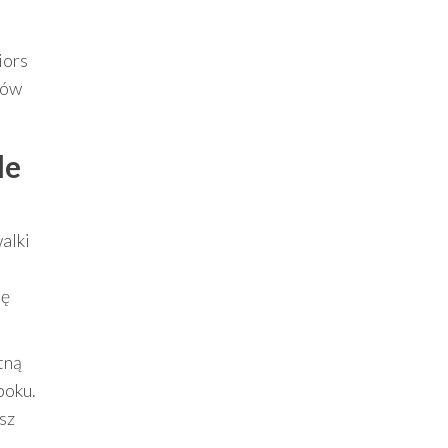
iors
ków
le
alki
ię
tną
boku.
esz