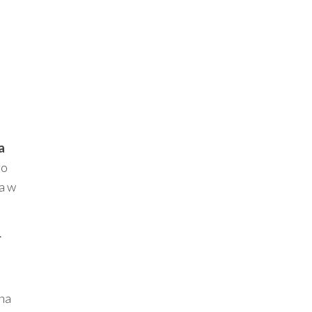
a
go
a w
.
 na