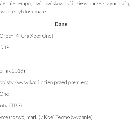
wiednie tempo, a widowiskowość idzie w parze z płynnością
 w ten styl doskonale.
Dane
Orochi 4 (Gra Xbox One)
faf8
ernik 2018 r
obisty / wysyłka: 1 dzień przed premierą
 One
soba (TPP)
ce (rozwój marki) / Koei Tecmo (wydanie)