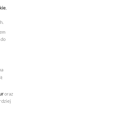
kie
,
h.
hem
 do
na
są
ur
oraz
rdziej