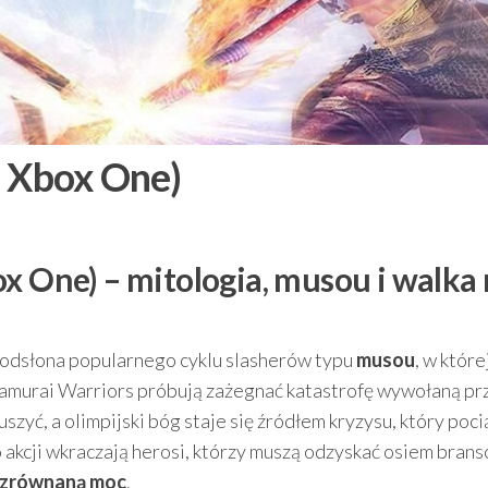
a Xbox One)
x One) – mitologia, musou i walka
 odsłona popularnego cyklu slasherów typu
musou
, w które
Samurai Warriors próbują zażegnać katastrofę wywołaną pr
szyć, a olimpijski bóg staje się źródłem kryzysu, który poci
 akcji wkraczają herosi, którzy muszą odzyskać osiem brans
ezrównaną moc
.