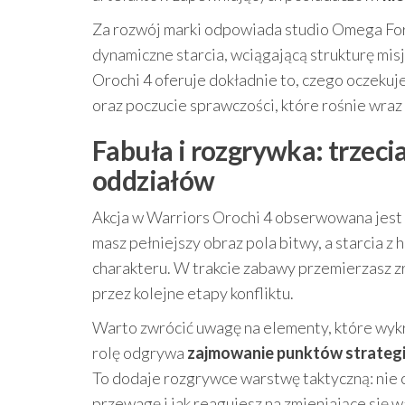
Za rozwój marki odpowiada studio Omega Force
dynamiczne starcia, wciągającą strukturę mis
Orochi 4 oferuje dokładnie to, czego oczeku
oraz poczucie sprawczości, które rośnie wra
Fabuła i rozgrywka: trzeci
oddziałów
Akcja w Warriors Orochi 4 obserwowana jest 
masz pełniejszy obraz pola bitwy, a starcia 
charakteru. W trakcie zabawy przemierzasz z
przez kolejne etapy konfliktu.
Warto zwrócić uwagę na elementy, które wykr
rolę odgrywa
zajmowanie punktów strateg
To dodaje rozgrywce warstwę taktyczną: nie cho
przewagę i jak reagujesz na zmieniające się wa