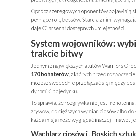
Oprócz szeregowych oponentów pojawiają się
pełniące rolę bossów. Starcia z nimi wymagaj
daje Ci arsenał dostępnych umiejętności.
System wojowników: wybier
trakcie bitwy
Jednym z największych atutów Warriors Oroch
170 bohaterów
, z których przed rozpoczęci
możesz swobodnie przełączać się między post
dynamiki pojedynku.
To sprawia, że rozgrywka nie jest monotonna
zrywów, do cięższych wymian ciosów albo do s
każda misja może wyglądać inaczej – nawet j
Wachlarz ciosów i „Boskich sztuk