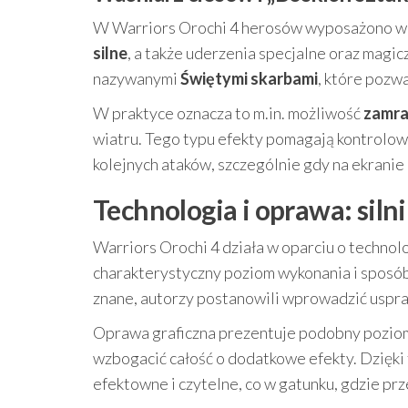
W Warriors Orochi 4 herosów wyposażono w u
silne
, a także uderzenia specjalne oraz magic
nazywanymi
Świętymi skarbami
, które pozw
W praktyce oznacza to m.in. możliwość
zamra
wiatru. Tego typu efekty pomagają kontrolo
kolejnych ataków, szczególnie gdy na ekranie
Technologia i oprawa: siln
Warriors Orochi 4 działa w oparciu o technolo
charakterystyczny poziom wykonania i sposób
znane, autorzy postanowili wprowadzić uspraw
Oprawa graficzna prezentuje podobny poziom
wzbogacić całość o dodatkowe efekty. Dzięki t
efektowne i czytelne, co w gatunku, gdzie pr