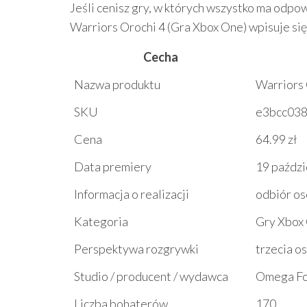
Jeśli cenisz gry, w których wszystko ma odpo
Warriors Orochi 4 (Gra Xbox One) wpisuje się
Cecha
Nazwa produktu
Warriors 
SKU
e3bcc038
Cena
64.99 zł
Data premiery
19 paździ
Informacja o realizacji
odbiór os
Kategoria
Gry Xbox
Perspektywa rozgrywki
trzecia o
Studio / producent / wydawca
Omega For
Liczba bohaterów
170