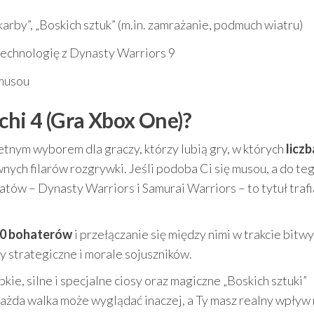
karby”, „Boskich sztuk” (m.in. zamrażanie, podmuch wiatru)
technologię z Dynasty Warriors 9
 musou
chi 4 (Gra Xbox One)?
tnym wyborem dla graczy, którzy lubią gry, w których
liczb
nych filarów rozgrywki. Jeśli podoba Ci się musou, a do te
atów – Dynasty Warriors i Samurai Warriors – to tytuł trafi
0 bohaterów
i przełączanie się między nimi w trakcie bitwy
y strategiczne i morale sojuszników.
e, silne i specjalne ciosy oraz magiczne „Boskich sztuki”
każda walka może wyglądać inaczej, a Ty masz realny wpływ