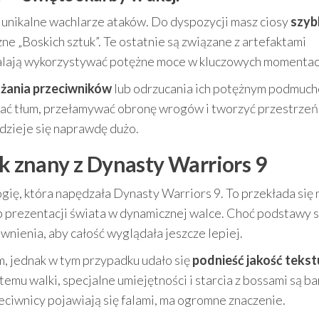
nikalne wachlarze ataków. Do dyspozycji masz ciosy
szyb
zne „Boskich sztuk”. Te ostatnie są związane z artefaktami
alają wykorzystywać potężne moce w kluczowych momentac
żania przeciwników
lub odrzucania ich potężnym podmuc
wać tłum, przełamywać obronę wrogów i tworzyć przestrzeń
 dzieje się naprawdę dużo.
ik znany z Dynasty Warriors 9
gię, która napędzała Dynasty Warriors 9. To przekłada się 
 prezentacji świata w dynamicznej walce. Choć podstawy 
nienia, aby całość wyglądała jeszcze lepiej.
, jednak w tym przypadku udało się
podnieść jakość tekst
emu walki, specjalne umiejętności i starcia z bossami są ba
zeciwnicy pojawiają się falami, ma ogromne znaczenie.