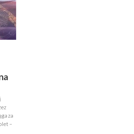
 na
j
zez
ąga za
olet –