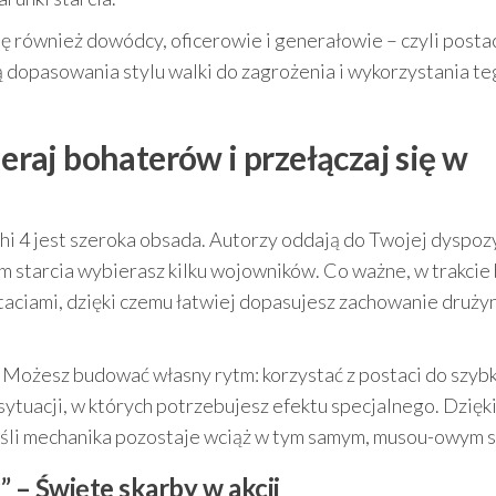
 również dowódcy, oficerowie i generałowie – czyli posta
ą dopasowania stylu walki do zagrożenia i wykorzystania te
aj bohaterów i przełączaj się w
i 4 jest szeroka obsada. Autorzy oddają do Twojej dyspozy
em starcia wybierasz kilku wojowników. Co ważne, w trakcie
aciami, dzięki czemu łatwiej dopasujesz zachowanie druży
. Możesz budować własny rytm: korzystać z postaci do szyb
ytuacji, w których potrzebujesz efektu specjalnego. Dzięk
eśli mechanika pozostaje wciąż w tym samym, musou-owym s
” – Święte skarby w akcji