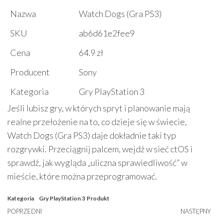
Nazwa
Watch Dogs (Gra PS3)
SKU
ab6d61e2fee9
Cena
64.9 zł
Producent
Sony
Kategoria
Gry PlayStation 3
Jeśli lubisz gry, w których spryt i planowanie mają
realne przełożenie na to, co dzieje się w świecie,
Watch Dogs (Gra PS3) daje dokładnie taki typ
rozgrywki. Przeciągnij palcem, wejdź w sieć ctOS i
sprawdź, jak wygląda „uliczna sprawiedliwość” w
mieście, które można przeprogramować.
Kategoria
Gry PlayStation 3
Produkt
Nawigacja
Poprzedni
POPRZEDNI
NASTĘPNY
N