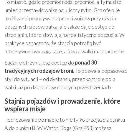
To miasto, gdzie przemoc rodzi przemoc, a Ty musisz
umieć przestawić walkę na uliczny rytm. Gra oferuje
możliwość pokonywania przeciwników przy użyciu
potężnych ciosów pałką, ale także daje dostęp do
strzelanin, które stawiają na realistyczne odczucia. W
praktyce oznacza to, że starcia potrafią być
intensywne i wymagające, a fizyka walki ma znaczenie.
Łącznie otrzymujesz dostęp do
ponad 30
tradycyjnych rodzajów broni
. To pozwala dopasować
styl do sytuacji – od dystansu, przez kontrolę pola
walki, aż po działania w ciasnych przestrzeniach.
Stajnia pojazdów i prowadzenie, które
wspiera misje
Podróżowanie po mapie to nie tylko przejazd z punktu
A do punktu B. W Watch Dogs (Gra PS3) możesz