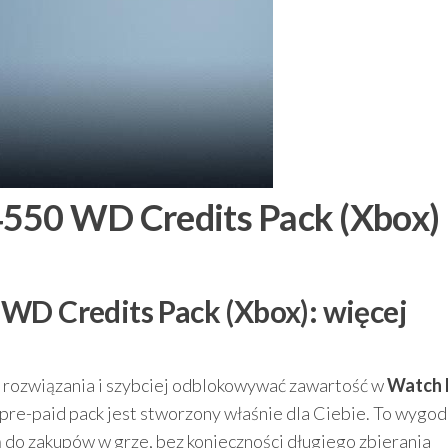
4550 WD Credits Pack (Xbox)
WD Credits Pack (Xbox): więcej
we rozwiązania i szybciej odblokowywać zawartość w
Watch
n pre-paid pack jest stworzony właśnie dla Ciebie. To wygo
 do zakupów w grze, bez konieczności długiego zbierania