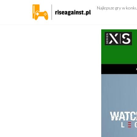
Przejdź
Najlepsze gry w konk
do
treści