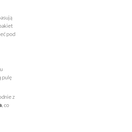
pasują
pakiet
ieć pod
pu
ą pulę
odnie z
a
, co