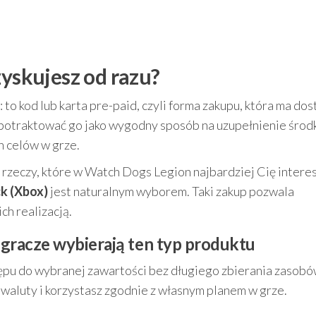
zyskujesz od razu?
to kod lub karta pre-paid, czyli forma zakupu, która ma dos
potraktować go jako wygodny sposób na uzupełnienie środ
h celów w grze.
do rzeczy, które w Watch Dogs Legion najbardziej Cię interes
k (Xbox)
jest naturalnym wyborem. Taki zakup pozwala
h realizacją.
 gracze wybierają ten typ produktu
pu do wybranej zawartości bez długiego zbierania zasobó
waluty i korzystasz zgodnie z własnym planem w grze.