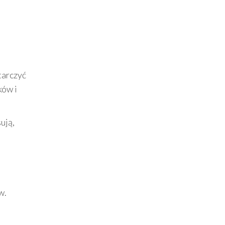
tarczyć
ków i
ują,
w.