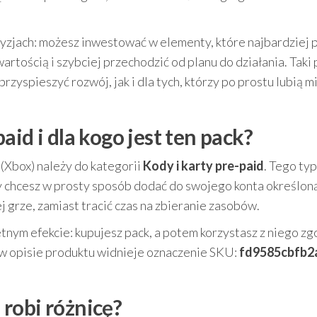
zjach: możesz inwestować w elementy, które najbardziej 
tością i szybciej przechodzić od planu do działania. Taki 
rzyspieszyć rozwój, jak i dla tych, którzy po prostu lubią m
id i dla kogo jest ten pack?
Xbox) należy do kategorii
Kody i karty pre-paid
. Tego ty
y chcesz w prosty sposób dodać do swojego konta określon
j grze, zamiast tracić czas na zbieranie zasobów.
tnym efekcie: kupujesz pack, a potem korzystasz z niego zg
 w opisie produktu widnieje oznaczenie SKU:
fd9585cbfb2
robi różnicę?