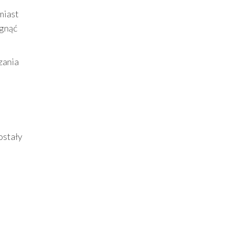
miast
ęgnąć
zania
ostały