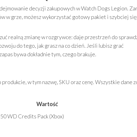
odejmowanie decyzji zakupowych w Watch Dogs Legion. Za
ów w grze, możesz wykorzystać gotowy pakiet i szybciej si
zuć realną zmianę w rozgrywce: daje przestrzeń do sprawd
woju do tego, jak grasz na co dzień. Jeśli lubisz grać
 zapas bywa dokładnie tym, czego brakuje.
o produkcie, w tym nazwę, SKU oraz cenę. Wszystkie dane z
Wartość
50 WD Credits Pack (Xbox)