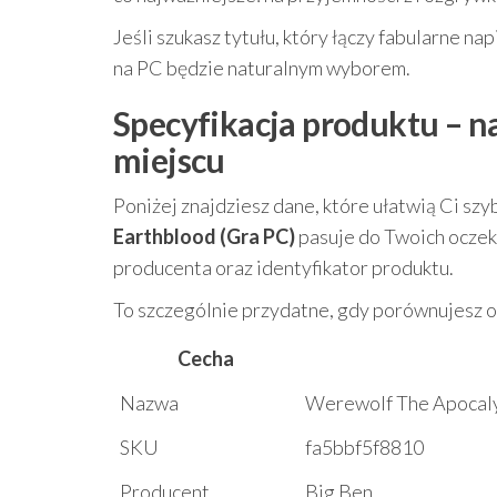
Jeśli szukasz tytułu, który łączy fabularne nap
na PC będzie naturalnym wyborem.
Specyfikacja produktu – n
miejscu
Poniżej znajdziesz dane, które ułatwią Ci szy
Earthblood (Gra PC)
pasuje do Twoich oczek
producenta oraz identyfikator produktu.
To szczególnie przydatne, gdy porównujesz of
Cecha
Nazwa
Werewolf The Apocaly
SKU
fa5bbf5f8810
Producent
Big Ben