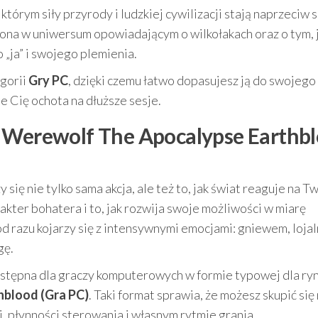
tórym siły przyrody i ludzkiej cywilizacji stają naprzeciw s
zona w uniwersum opowiadającym o wilkołakach oraz o tym, 
„ja” i swojego plemienia.
egorii
Gry PC
, dzięki czemu łatwo dopasujesz ją do swojego
ie Cię ochota na dłuższe sesje.
o Werewolf The Apocalypse Earthb
ę nie tylko sama akcja, ale też to, jak świat reaguje na T
rakter bohatera i to, jak rozwija swoje możliwości w miarę
d razu kojarzy się z intensywnymi emocjami: gniewem, lojal
gę.
dostępna dla graczy komputerowych w formie typowej dla ry
blood (Gra PC)
. Taki format sprawia, że możesz skupić się
, płynności sterowania i własnym rytmie grania.