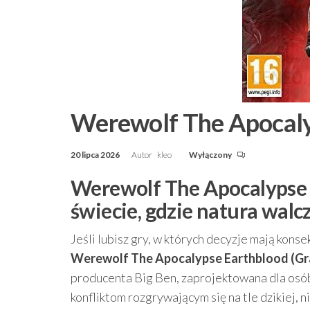
Werewolf The Apocaly
20 lipca 2026
Autor
kleo
Wyłączony
Werewolf The Apocalypse 
świecie, gdzie natura walc
Jeśli lubisz gry, w których decyzje mają kons
Werewolf The Apocalypse Earthblood (Gr
producenta Big Ben, zaprojektowana dla osób
konfliktom rozgrywającym się na tle dzikiej, n