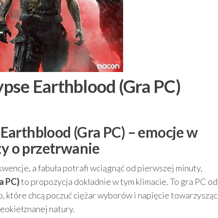
pse Earthblood (Gra PC)
Earthblood (Gra PC) – emocje w
zy o przetrwanie
ekwencje, a fabuła potrafi wciągnąć od pierwszej minuty,
a PC)
to propozycja dokładnie w tym klimacie. To gra PC od
, które chcą poczuć ciężar wyborów i napięcie towarzyszą
ieokiełznanej natury.