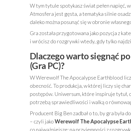
W tym tytule spotykasz świat pełen napięć, w k
Atmosfera jest gęsta, a tematyka silnie osad
daleko można posunąć się w obronie własnego 
Gra została przygotowana jako pozycja z kat
i wrócisz do rozgrywki wtedy, gdy tylko najdz
Dlaczego warto sięgnąć p
(Gra PC)?
W Werewolf The Apocalypse Earthblood liczy si
obecność. To produkcja, w której liczy się cha
postępów. Uniwersum, które inspiruje tytuł, o
potrzebą sprawiedliwości i walką o równowa
Producent Big Ben zadbał o to, by gra była 
– czyli jako
Werewolf The Apocalypse Earth
co najważniejsze: na przyjemności z rozgrywki