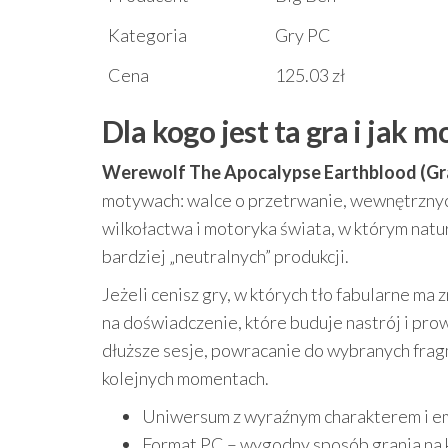
Kategoria
Gry PC
Cena
125.03 zł
Dla kogo jest ta gra i jak 
Werewolf The Apocalypse Earthblood (Gr
motywach: walce o przetrwanie, wewnętrzny
wilkołactwa i motoryka świata, w którym natura 
bardziej „neutralnych” produkcji.
Jeżeli cenisz gry, w których tło fabularne ma 
na doświadczenie, które buduje nastrój i pro
dłuższe sesje, powracanie do wybranych fragm
kolejnych momentach.
Uniwersum z wyraźnym charakterem i e
Format PC – wygodny sposób grania na