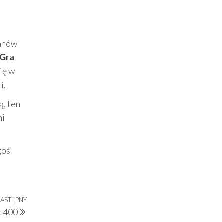
fanów
(Gra
ię w
i.
ą, ten
mi
goś
ASTĘPNY
Następny
c 400
wpis