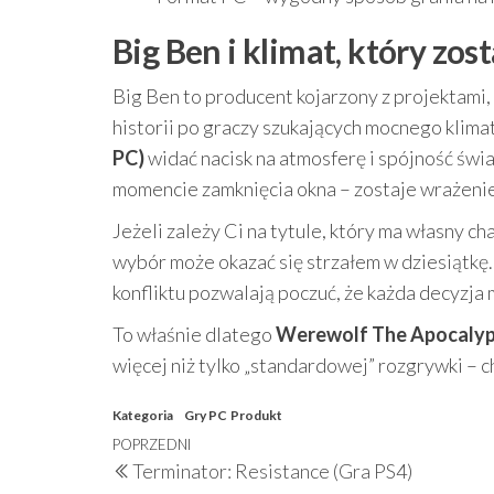
Big Ben i klimat, który zos
Big Ben to producent kojarzony z projektami,
historii po graczy szukających mocnego klim
PC)
widać nacisk na atmosferę i spójność świa
momencie zamknięcia okna – zostaje wrażenie, 
Jeżeli zależy Ci na tytule, który ma własny ch
wybór może okazać się strzałem w dziesiątkę
konfliktu pozwalają poczuć, że każda decyzja 
To właśnie dlatego
Werewolf The Apocalyps
więcej niż tylko „standardowej” rozgrywki – c
Kategoria
Gry PC
Produkt
Nawigacja
Poprzedni
POPRZEDNI
Terminator: Resistance (Gra PS4)
wpisu
wpis