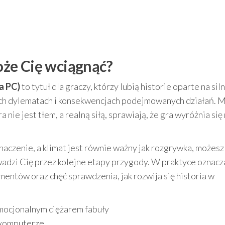
może Cię wciągnąć?
a PC)
to tytuł dla graczy, którzy lubią historie oparte na sil
ch dylematach i konsekwencjach podejmowanych działań. 
nie jest tłem, a realną siłą, sprawiają, że gra wyróżnia się 
znaczenie, a klimat jest równie ważny jak rozgrywka, możesz 
wadzi Cię przez kolejne etapy przygody. W praktyce oznacz
entów oraz chęć sprawdzenia, jak rozwija się historia w
mocjonalnym ciężarem fabuły
 komputerze