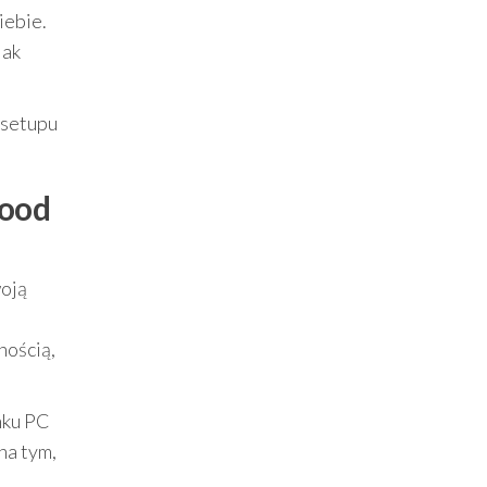
iebie.
jak
 setupu
lood
woją
nością,
nku PC
 na tym,