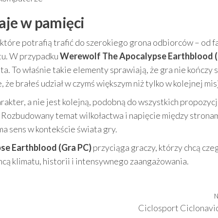
taje w pamięci
 które potrafią trafić do szerokiego grona odbiorców – od 
atu. W przypadku
Werewolf The Apocalypse Earthblood 
ta. To właśnie takie elementy sprawiają, że gra nie kończy s
że brałeś udział w czymś większym niż tylko w kolejnej misj
arakter, a nie jest kolejną, podobną do wszystkich propozycj
. Rozbudowany temat wilkołactwa i napięcie między strona
ma sens w kontekście świata gry.
e Earthblood (Gra PC)
przyciąga graczy, którzy chcą cze
hcą klimatu, historii i intensywnego zaangażowania.
N
Ciclosport Ciclonavi