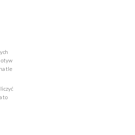
nych
Motyw
na tle
liczyć
a to