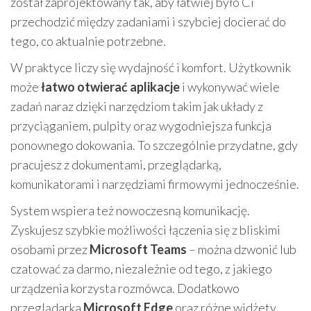
został zaprojektowany tak, aby łatwiej było Ci
przechodzić między zadaniami i szybciej docierać do
tego, co aktualnie potrzebne.
W praktyce liczy się wydajność i komfort. Użytkownik
może
łatwo otwierać aplikacje
i wykonywać wiele
zadań naraz dzięki narzędziom takim jak układy z
przyciąganiem, pulpity oraz wygodniejsza funkcja
ponownego dokowania. To szczególnie przydatne, gdy
pracujesz z dokumentami, przeglądarką,
komunikatorami i narzędziami firmowymi jednocześnie.
System wspiera też nowoczesną komunikację.
Zyskujesz szybkie możliwości łączenia się z bliskimi
osobami przez
Microsoft Teams
– można dzwonić lub
czatować za darmo, niezależnie od tego, z jakiego
urządzenia korzysta rozmówca. Dodatkowo
przeglądarka
Microsoft Edge
oraz różne widżety