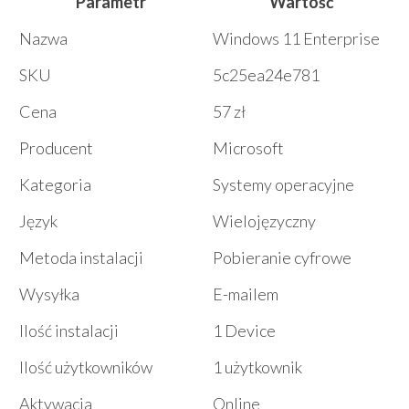
Parametr
Wartość
Nazwa
Windows 11 Enterprise
SKU
5c25ea24e781
Cena
57 zł
Producent
Microsoft
Kategoria
Systemy operacyjne
Język
Wielojęzyczny
Metoda instalacji
Pobieranie cyfrowe
Wysyłka
E-mailem
Ilość instalacji
1 Device
Ilość użytkowników
1 użytkownik
Aktywacja
Online