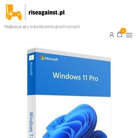
Przejdź
do
treści
Najlepsze gry w konkurencyjnych cenach
0