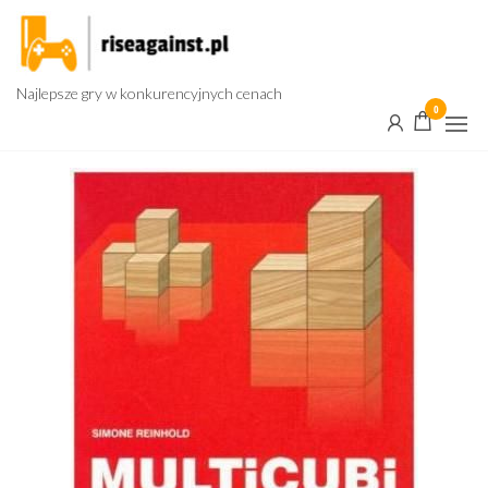
Przejdź
do
treści
Najlepsze gry w konkurencyjnych cenach
0